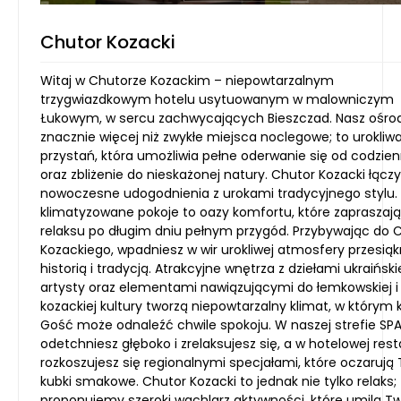
Chutor Kozacki
Witaj w Chutorze Kozackim – niepowtarzalnym
trzygwiazdkowym hotelu usytuowanym w malowniczym
Łukowym, w sercu zachwycających Bieszczad. Nasz ośro
znacznie więcej niż zwykłe miejsca noclegowe; to urokliw
przystań, która umożliwia pełne oderwanie się od codzie
oraz zbliżenie do nieskażonej natury. Chutor Kozacki łączy
nowoczesne udogodnienia z urokami tradycyjnego stylu.
klimatyzowane pokoje to oazy komfortu, które zapraszaj
relaksu po długim dniu pełnym przygód. Przybywając do 
Kozackiego, wpadniesz w wir urokliwej atmosfery przesiąk
historią i tradycją. Atrakcyjne wnętrza z dziełami ukraińsk
artysty oraz elementami nawiązującymi do łemkowskiej i
kozackiej kultury tworzą niepowtarzalny klimat, w którym 
Gość może odnaleźć chwile spokoju. W naszej strefie SP
odetchniesz głęboko i zrelaksujesz się, a w hotelowej rest
rozkoszujesz się regionalnymi specjałami, które oczarują
kubki smakowe. Chutor Kozacki to jednak nie tylko relaks;
proponujemy szeroki wachlarz aktywności, które umilą Tw