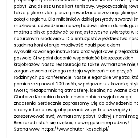
pobyt. Znajdziesz u nas kort tenisowy, wypożyczalnię row
także piękne szlaki piesze prowadzące przez najpiękniejsz
zakątki regionu. Dla miłośników dzikiej przyrody stworzyli
możliwość odwiedzenia naszej hodowli jeleni i danieli, gdz
można z bliska podziwiać te majestatyczne zwierzęta w i
naturalnym środowisku. Dla entuzjastów jeździectwa nas
stadnina koni oferuje możliwość nauki pod okiem
wykwalifikowanego instruktora oraz wyjątkowe przejażdżki
pozwolą Ci w pełni docenić wspaniałość bieszczadzkich
krajobrazów. Nasza restauracja to także wymarzone miej
zorganizowania różnego rodzaju wydarzeń – od przyjęć
rodzinnych po konferencje. Nasze eleganckie wnętrza, kt
pomieszczą nawet 200 osób, w połączeniu z kozacką styl
tworzą niezapomnianą atmosferę, idealną na ważne okaz
Chutorze Kozackim każda chwila nabiera wyjątkowego
znaczenia. Serdecznie zapraszamy Cię do odwiedzenia n
strony internetowej, aby poznać wszystkie szczegóły i
zarezerwować swój wymarzony pobyt. Odkryj z nami mag
Bieszczad i stań się częścią naszej gościnnej rodziny!
Strona www:
https://www.chutor-kozacki.pl/