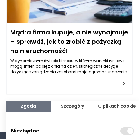
Mądra firma kupuje, a nie wynajmuje
– sprawdź, jak to zrobić z pożyczką
na nieruchomość!
W dynamicznym świecie biznesu, w którym warunki rynkowe
mogą zmieniać się z dnia na dzień, strategiczne decyzje
dotyczące zarządzania zasobami mają ogromne znaczenie
dla stabilności i przyszłości firmy. Jedną z takich decyzji jest
wybór między wynajmem a zakupem nieruchomości. Mądre
firmy coraz częściej skłaniają się ku zakupowi, traktując go
jako długoterminową inwestycję. Posiadanie nieruchomości
oznacza nie tylko możliwość budowania kapitału, ale również
zabezpieczenie przed nieprzewidywalnymi zmianami cen
Zgoda
Szczegóły
O plikach cookie
najmu. Co więcej, nieruchomość staje się trwałym
składnikiem majątku, wpływającym pozytywnie na bilans
firmy i jej zdolność kredytową. W przeciwieństwie do wynajmu,
który generuje stałe koszty operacyjne bez wartości dodanej,
Niezbędne
zakup otwiera drogę do realnych oszczędności. W wielu
przypadkach, rata kredytu czy pożyczki może być niższa niż