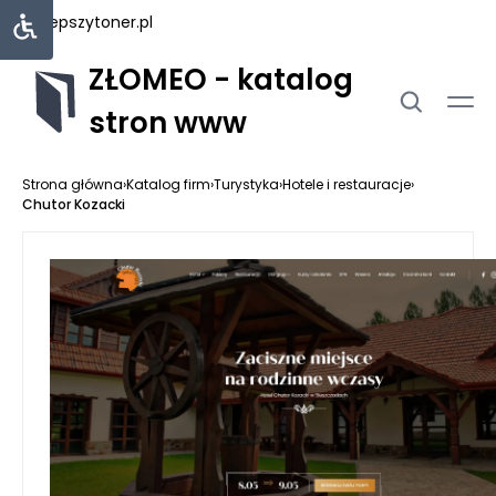
najlepszytoner.pl
ZŁOMEO - katalog
stron www
Strona główna
›
Katalog firm
›
Turystyka
›
Hotele i restauracje
›
Chutor Kozacki