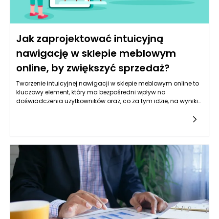
Jak zaprojektować intuicyjną
nawigację w sklepie meblowym
online, by zwiększyć sprzedaż?
Tworzenie intuicyjnej nawigacji w sklepie meblowym online to
kluczowy element, który ma bezpośredni wpływ na
doświadczenia użytkowników oraz, co za tym idzie, na wyniki
sprzedażowe. Pierwszym krokiem do osiągnięcia tego celu jest
zrozumienie, że nawigacja nie ma służyć wyłącznie do
przeszukiwania strony, ale również musi być narzędziem, które
prowadzi klientów do finalizacji zakupu. Współczesny
konsument jest przyzwyczajony do szybkich i efektywnych
rozwiązań, dlatego projektując nawigację, warto skupić się na
przejrzystości i prostocie obsługi. Kluczowym aspektem jest
hierarchiczna struktura kategorii, która ułatwia odnajdywanie
produktów, a także zastosowanie etykiet i ikon, które są
zrozumiałe dla użytkownika. Ważne jest, aby kategorie były
logicznie podzielone na podkategorie, co pozwala na szybsze
zlokalizowanie poszukiwanego produktu, na przykład „meble
do salonu”, „meble do sypialni” czy „dodatki”.