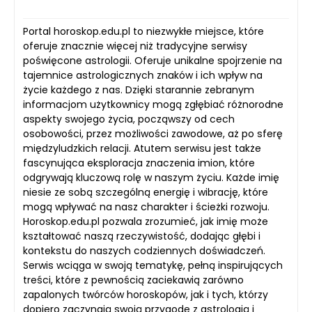
Portal horoskop.edu.pl to niezwykłe miejsce, które
oferuje znacznie więcej niż tradycyjne serwisy
poświęcone astrologii. Oferuje unikalne spojrzenie na
tajemnice astrologicznych znaków i ich wpływ na
życie każdego z nas. Dzięki starannie zebranym
informacjom użytkownicy mogą zgłębiać różnorodne
aspekty swojego życia, począwszy od cech
osobowości, przez możliwości zawodowe, aż po sferę
międzyludzkich relacji. Atutem serwisu jest także
fascynująca eksploracja znaczenia imion, które
odgrywają kluczową rolę w naszym życiu. Każde imię
niesie ze sobą szczególną energię i wibrację, które
mogą wpływać na nasz charakter i ścieżki rozwoju.
Horoskop.edu.pl pozwala zrozumieć, jak imię może
kształtować naszą rzeczywistość, dodając głębi i
kontekstu do naszych codziennych doświadczeń.
Serwis wciąga w swoją tematykę, pełną inspirujących
treści, które z pewnością zaciekawią zarówno
zapalonych twórców horoskopów, jak i tych, którzy
dopiero zaczynają swoją przygodę z astrologią i