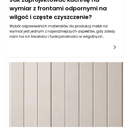
wymiar z frontami odpornymi na
wilgoć i częste czyszczenie?
Wybór odpowiednich materiałów do produkcji mebli na
wymiar jest jednym z najważniejszych aspektów, gdy zależy
nam na ich trwałości i funkcjonalności w wilgotnych
warunkach, jakimi często są kuchnie. Balans pomiędzy
estetyką a odpornością na wilgoć wymaga zrozumienia
właściwości różnych typów materiałów. Do najczęściej
wybieranych należy płyta MDF powlekana melaminą, mdf lub
sklejka wodoodporna. Istotne jest, aby materiał miał
dodatkowe powłoki ochronne, które zatrzymują wilgoć i
ułatwiają czyszczenie. Z kolei fronty lakierowane w kolorach
matowych i półmatowych, oprócz estetycznych walorów,
oferują również łatwość w utrzymaniu czystości, co jest
kluczowe w kuchni. Warto także zwrócić uwagę na powłokę
akrylową, która nie tylko jest odporna na wilgoć, ale również
używana do produkcji mebli na wymiar daje wyjątkowe efekty
wizualne, nadając kuchni nowoczesny i elegancki wygląd.