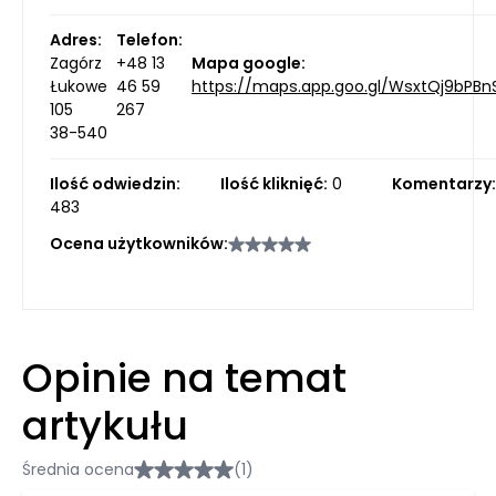
Adres:
Telefon:
Zagórz
+48 13
Mapa google:
Łukowe
46 59
https://maps.app.goo.gl/WsxtQj9bPB
105
267
38-540
Ilość odwiedzin:
Ilość kliknięć:
0
Komentarzy:
483
Ocena użytkowników:
Opinie na temat
artykułu
Średnia ocena
(1)