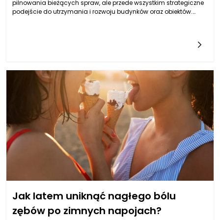
pilnowania bieżących spraw, ale przede wszystkim strategiczne
podejście do utrzymania i rozwoju budynków oraz obiektów.
Wymaga ono ogromnej wiedzy praktycznej, znajomości
przepisów, a także doświadczenia, które pozwala przewidywać
potencjalne trudności i reagować na nie z wyprzedzeniem.
Powierzenie tego procesu specjalistom oznacza optymalizację
kosztów, zwiększenie efektywności oraz zapewnienie
bezpieczeństwa całej inwestycji. Właściciele, którzy próbują
samodzielnie zajmować się wszystkimi obowiązkami, często
napotykają przeszkody prowadzące do nieefektywności lub strat
finansowych. Dlatego współpraca z firmą specjalizującą się w
zarządzaniu nieruchomościami jest krokiem, który realnie
przekłada się na długoterminowe korzyści i stabilność inwestycji.
Jak latem uniknąć nagłego bólu
zębów po zimnych napojach?