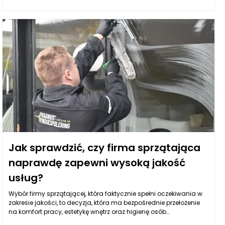
pełnić rolę stolika kawowego, bocznego, pomocniczego przy
fotelu, a nawet dyskretnej konsoli przy ścianie, na której ustawisz
lampę, kwiaty lub kosz na klucze. Co ważne, stoliki mogą też
rozwiązywać typowe problemy: brak miejsca na
przechowywanie, kłopot z porządkiem na blacie, zbyt „puste”
wnętrze albo zbyt ciężką aranżację, którą trzeba wizualnie
odciążyć. Wybierając stoliki, dobrze jest myśleć o nich jak o
narzędziu do budowania komfortu: ile osób korzysta z tej strefy,
gdzie najczęściej siadasz, czy zdarza Ci się jeść przy kanapie,
czy masz dzieci lub zwierzęta i czy potrzebujesz mobilności. Takie
podejście sprawia, że stoliki nie będą przypadkowym dodatkiem,
tylko elementem, który realnie poprawia funkcjonalność i podbija
estetykę wnętrza.
Jak sprawdzić, czy firma sprzątająca
naprawdę zapewni wysoką jakość
usług?
Wybór firmy sprzątającej, która faktycznie spełni oczekiwania w
zakresie jakości, to decyzja, która ma bezpośrednie przełożenie
na komfort pracy, estetykę wnętrz oraz higienę osób
korzystających z danej przestrzeni. Coraz więcej klientów zdaje