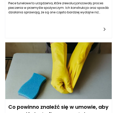
Piece tunelowe to urządzenia, które zrewolucjonizowały proces
pieczenia w przemyśle spożywczym. Ich konstrukcja oraz sposób
działania sprawiają, że są one często bardziej wydajne niż
tradycyjne piece. W kontekście energii to właśnie efektywność
energetyczna ma kluczowe znaczenie dla producentów, którzy
dążą do obniżenia kosztów operacyjnych oraz zmniejszenia
negatywnego wpływu na środowisko. Odpowiedź na pytanie, jaki
piec tunelowy pozwala na największe oszczędności energii, jest
złożona, ale można ją zrozumieć na podstawie kilku kluczowych
czynników.
Co powinno znaleźć się w umowie, aby