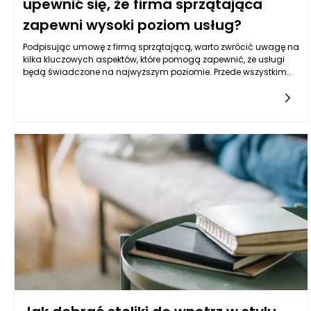
upewnić się, że firma sprzątająca
zapewni wysoki poziom usług?
Podpisując umowę z firmą sprzątającą, warto zwrócić uwagę na
kilka kluczowych aspektów, które pomogą zapewnić, że usługi
będą świadczone na najwyższym poziomie. Przede wszystkim
umowa powinna jasno określać zakres usług, które firma
sprzątająca ma wykonywać. Warto stworzyć szczegółowy opis
czynności, jakie mają być realizowane, np. codzienne lub
tygodniowe sprzątanie, mycie okien czy czyszczenie wykładzin.
Klient powinien mieć pewność, że wszystkie istotne elementy są
uwzględnione w ofercie. W przeciwnym razie, może dojść do
nieporozumień i niezrealizowania oczekiwań.