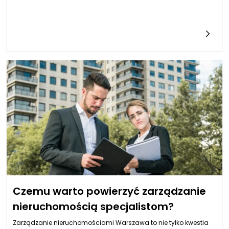
pamiętać, że ich jakość i skład mogą mieć realny wpływ na stan
jamy ustnej. Świadome wybieranie produktów przygotowanych
na bazie naturalnych składników, z mniejszą ilością cukru i
pozbawionych sztucznych dodatków, sprawia, że ryzyko
podrażnień oraz niekorzystnych reakcji szkliwa jest wyraźnie
mniejsze. Coraz większą popularność zyskują rzemieślnicze lody
produkowane z prawdziwej śmietanki, owoców czy jogurtu, co
czyni je smaczną i jednocześnie bezpieczniejszą opcją. Aby
dodatkowo zadbać o komfort podczas jedzenia zimnych
deserów, warto korzystać z wysokiej jakości preparatów
wspierających higienę jamy ustnej, a nowoczesne produkty dla
stomatologii umożliwiają skuteczną ochronę szkliwa oraz
zmniejszenie ewentualnej nadwrażliwości, która może pojawić
się w wyniku spożywania zimnych przekąsek.
Czemu warto powierzyć zarządzanie
nieruchomością specjalistom?
Zarządzanie nieruchomościami Warszawa to nie tylko kwestia