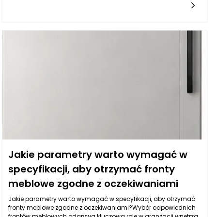
sobie sprawę z tego, że różnice pomiędzy poszczególnymi
wykonawcami mogą być ogromne, dlatego dokładna analiza
oferty stała się niezbędnym elementem procesu decyzyjnego.
Profesjonalna firma sprzątająca Rzeszów powinna wyróżniać się
nie tylko dobrymi opiniami, ale także transparentnym
podejściem, odpowiednim doborem środków czystości,
stabilnym personelem i jasno określonym standardem
działania. Zanim zdecydujemy się podpisać umowę, warto
zrozumieć, jakie elementy determinują jakość usług oraz w jaki
sposób można je zweryfikować. Klienci coraz częściej oczekują
nie tylko sprzątania, ale usług świadczonych na wysokim
poziomie, dlatego sprawdzenie rzetelności wykonawcy jest
inwestycją, która zwraca się w postaci czystej, bezpiecznej i
komfortowej przestrzeni.
Jakie parametry warto wymagać w
specyfikacji, aby otrzymać fronty
meblowe zgodne z oczekiwaniami
Jakie parametry warto wymagać w specyfikacji, aby otrzymać
fronty meblowe zgodne z oczekiwaniami?Wybór odpowiednich
frontów meblowych odgrywa kluczową rolę w aranżacji wnętrza.