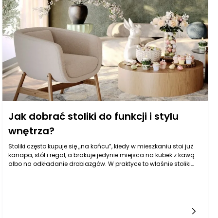
Jak dobrać stoliki do funkcji i stylu
wnętrza?
Stoliki często kupuje się „na końcu”, kiedy w mieszkaniu stoi już
kanapa, stół i regał, a brakuje jedynie miejsca na kubek z kawą
albo na odkładanie drobiazgów. W praktyce to właśnie stoliki
potrafią najszybciej ujawnić, czy wnętrze jest dobrze
przemyślane, czy tylko wygląda ładnie na pierwszy rzut oka.
Dobrze dobrane stoliki porządkują przestrzeń, pomagają
utrzymać wygodny rytm dnia i sprawiają, że salon, sypialnia czy
gabinet stają się bardziej „do życia”, a nie tylko do oglądania.
Warto pamiętać, że stoliki nie są jednym typem mebla. Mogą