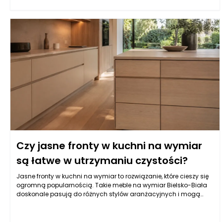
aby materiał miał dodatkowe powłoki ochronne, które
zatrzymują wilgoć i ułatwiają czyszczenie. Z kolei fronty
lakierowane w kolorach matowych i półmatowych, oprócz
estetycznych walorów, oferują również łatwość w utrzymaniu
czystości, co jest kluczowe w kuchni. Warto także zwrócić uwagę
na powłokę akrylową, która nie tylko jest odporna na wilgoć, ale
również używana do produkcji mebli na wymiar daje wyjątkowe
efekty wizualne, nadając kuchni nowoczesny i elegancki wygląd.
Czy jasne fronty w kuchni na wymiar
są łatwe w utrzymaniu czystości?
Jasne fronty w kuchni na wymiar to rozwiązanie, które cieszy się
ogromną popularnością. Takie meble na wymiar Bielsko-Biała
doskonale pasują do różnych stylów aranżacyjnych i mogą
stworzyć przytulną oraz nowoczesną przestrzeń. W praktyce
jednak, wybór jasnych kolorów frontów kuchennych może budzić
pewne wątpliwości dotyczące ich utrzymania w czystości.