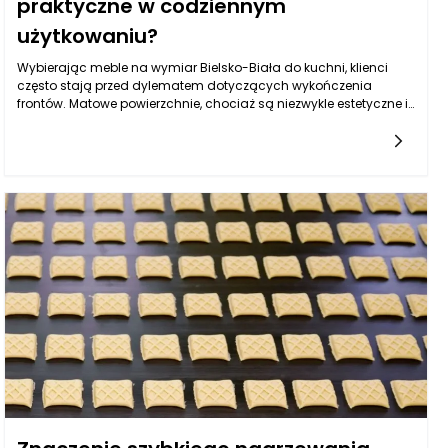
praktyczne w codziennym
użytkowaniu?
Wybierając meble na wymiar Bielsko-Biała do kuchni, klienci
często stają przed dylematem dotyczących wykończenia
frontów. Matowe powierzchnie, chociaż są niezwykle estetyczne i
nowoczesne, zadają pytanie o ich praktyczność w codziennym
użytkowaniu. W przeciwieństwie do błyszczących frontów, które
doskonale odbijają światło, matowe powierzchnie składają się z
mniej refleksyjnego wykończenia, co czyni je bardziej odporne na
smug i odciski palców. Jednakże, czołowe problemy pojawiają
się przy ich pielęgnacji. Zanieczyszczenia mogą mieć tendencję
do wnikania w matową fakturę, co sprawia, że należy zwrócić
szczególną uwagę na wybór odpowiednich środków
czyszczących i metod ich aplikacji. Warto zwrócić uwagę, że
przy odpowiednich zabiegach utrzymanie ich w czystości może
być łatwiejsze, niż na pierwszy rzut oka się wydaje.