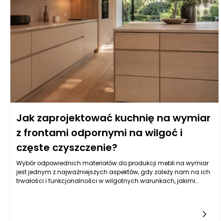
Jak zaprojektować kuchnię na wymiar
z frontami odpornymi na wilgoć i
częste czyszczenie?
Wybór odpowiednich materiałów do produkcji mebli na wymiar
jest jednym z najważniejszych aspektów, gdy zależy nam na ich
trwałości i funkcjonalności w wilgotnych warunkach, jakimi
często są kuchnie. Balans pomiędzy estetyką a odpornością na
wilgoć wymaga zrozumienia właściwości różnych typów
materiałów. Do najczęściej wybieranych należy płyta MDF
powlekana melaminą, mdf lub sklejka wodoodporna. Istotne jest,