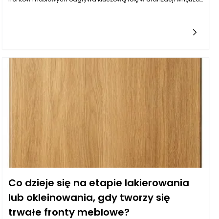
Aby fronty meblowe spełniały nasze oczekiwania, warto skupić
Co dzieje się na etapie lakierowania
lub okleinowania, gdy tworzy się
trwałe fronty meblowe?