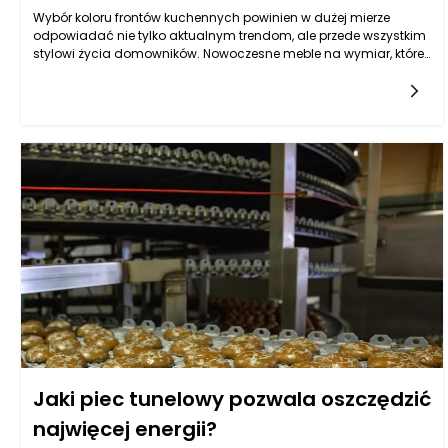
Wybór koloru frontów kuchennych powinien w dużej mierze
odpowiadać nie tylko aktualnym trendom, ale przede wszystkim
stylowi życia domowników. Nowoczesne meble na wymiar, które
są trendy dziś, mogą szybko stać się archaiczne, jeśli nie są
zgodne z ogólną estetyką przestrzeni. Kuchnie rustykalne,
skandynawskie, klasyczne czy przemysłowe, każdy styl niesie ze
sobą swoje unikalne palety kolorystyczne. Warto zatem
zainwestować czas, aby określić, jakie kolory współtworzą
harmonijną całość z wybranym stylem. Tradycyjne biele i
szarości mogą być jednak bardziej uniwersalne, podczas gdy
wyraziste barwy mogą ograniczyć możliwość aranżacji w
przyszłości. Kluczowe jest, aby podejść do tematu koloru
całościowo, uwzględniając zarówno funkcjonalność, jak i
estetykę.
Jaki piec tunelowy pozwala oszczędzić
najwięcej energii?