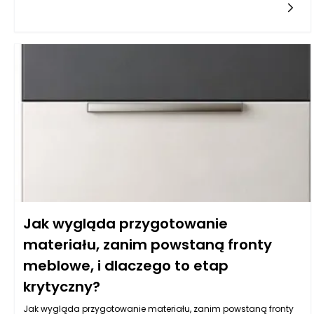
Powstaje pytanie, na ile są one praktyczne w codziennym
użytkowaniu. Odpowiedź na to pytanie zależy od wielu
czynników, takich jak rodzaj materiałów, sposób wykończenia
czy ogólna koncepcja użytkowania kuchni.
Jak wygląda przygotowanie
materiału, zanim powstaną fronty
meblowe, i dlaczego to etap
krytyczny?
Jak wygląda przygotowanie materiału, zanim powstaną fronty