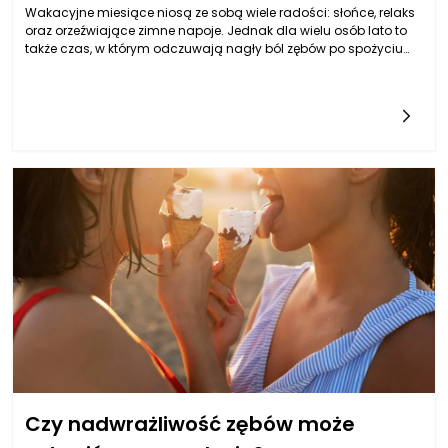
Wakacyjne miesiące niosą ze sobą wiele radości: słońce, relaks
oraz orzeźwiające zimne napoje. Jednak dla wielu osób lato to
także czas, w którym odczuwają nagły ból zębów po spożyciu
zimnych napojów. W takich sytuacjach warto poszukać
przyczyn tego dyskomfortu, a także skutecznych sposobów, które
pozwolą go uniknąć. W tej walce pomocne mogą być
różnorodne produkty dla stomatologii, które wpływają na
zdrowie jamy ustnej i pomagają w przełamywaniu problemów
związanych z nadwrażliwością zębów.
Czy nadwrażliwość zębów może