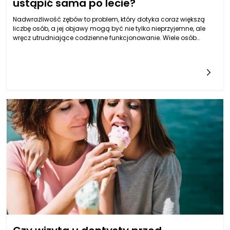
ustąpić sama po lecie?
Nadwrażliwość zębów to problem, który dotyka coraz większą
liczbę osób, a jej objawy mogą być nie tylko nieprzyjemne, ale
wręcz utrudniające codzienne funkcjonowanie. Wiele osób
zauważa, że ich zęby stają się bardziej wrażliwe podczas pór
roku, szczególnie latem, kiedy zmieniają się nawyki żywieniowe
oraz styl życia. W związku z powyższym, naturalnie pojawia się
pytanie, czy nadwrażliwość zębów może ustąpić sama po
lecie. Myśląc o tej kwestii, warto wziąć pod uwagę, że
nadwrażliwość zębów jest często wynikiem utarty szkliwa, recesji
dziąseł, a także zmian w diecie, które mogą być sezonowe, co
jednak nie oznacza, że problem ten zniknie samoistnie. Przez całe
lato zęby narażone są na różne czynniki, takie jak kwasowe
napoje, zimne lody czy słodycze, które mogą nasilać objawy
nadwrażliwości.