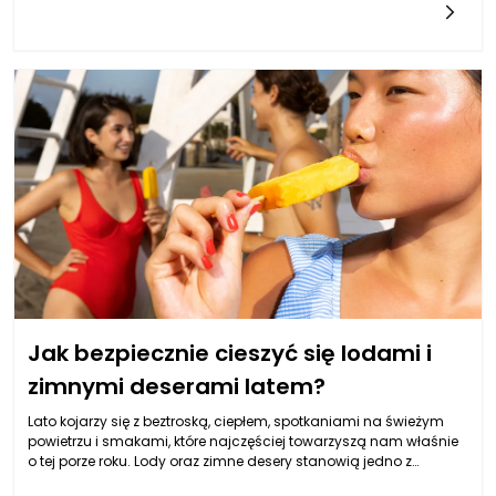
kolejności warto zwrócić uwagę na fronty drewniane z
naturalnym wykończeniem. Wysokiej jakości drewno, pokryte
trwałym olejem lub lakierem, jest nie tylko estetyczne, ale i
praktyczne. Dzięki odpowiednim powłokom, smugi oraz odciski
palców stają się mniej widoczne. Ponadto, szczotkowane
wykończenie sprawia, że wszelkie zarysowania są mniej
dostrzegalne, a naturalny wygląd drewna dodaje kuchni
unikalnego charakteru.
Jak bezpiecznie cieszyć się lodami i
zimnymi deserami latem?
Lato kojarzy się z beztroską, ciepłem, spotkaniami na świeżym
powietrzu i smakami, które najczęściej towarzyszą nam właśnie
o tej porze roku. Lody oraz zimne desery stanowią jedno z
najpopularniejszych letnich przysmaków, jednak warto