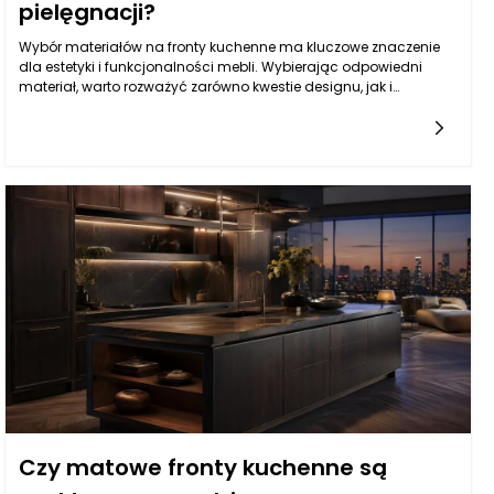
pielęgnacji?
Wybór materiałów na fronty kuchenne ma kluczowe znaczenie
dla estetyki i funkcjonalności mebli. Wybierając odpowiedni
materiał, warto rozważyć zarówno kwestie designu, jak i
trwałości, co ma istotne znaczenie w kontekście użytkowania.
Popularne materiały to m.in. drewno, płyta MDF, wykończenia
akrylowe oraz lakierowane. Drewno, chociaż piękne i naturalne,
wymaga większej dbałości i może być mniej odporne na wilgoć,
co jest istotne w kuchni. Z kolei płyta MDF, dostępna w wielu
wersjach wykończenia, jest bardziej odporna na różne czynniki, a
jednocześnie łatwa w konserwacji. W przypadku wykończeń
akrylowych warto zwrócić uwagę, że są one niezwykle gładkie i
łatwe do czyszczenia, co sprawia, że kuchnia zachowa
atrakcyjny wygląd przez długi czas.
Czy matowe fronty kuchenne są