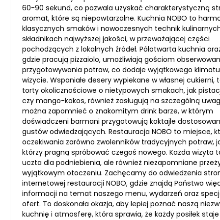
60-90 sekund, co pozwala uzyskać charakterystyczną str
aromat, które są niepowtarzalne. Kuchnia NOBO to harm
klasycznych smaków i nowoczesnych technik kulinarnych
składnikach najwyższej jakości, w przeważającej części
pochodzących z lokalnych źródeł. Półotwarta kuchnia oraz
gdzie pracują pizzaiolo, umożliwiają gościom obserwowa
przygotowywania potraw, co dodaje wyjątkowego klimatu
wizycie. Wspaniałe desery wypiekane w własnej cukierni, t
torty okolicznościowe o nietypowych smakach, jak pista
czy mango-kokos, również zasługują na szczególną uwag
można zapomnieć o znakomitym drink barze, w którym
doświadczeni barmani przygotowują koktajle dostosowa
gustów odwiedzających. Restauracja NOBO to miejsce, kt
oczekiwania zarówno zwolenników tradycyjnych potraw, jak
którzy pragną spróbować czegoś nowego. Każda wizyta to
uczta dla podniebienia, ale również niezapomniane przeż
wyjątkowym otoczeniu. Zachęcamy do odwiedzenia stro
internetowej restauracji NOBO, gdzie znajdą Państwo wię
informacji na temat naszego menu, wydarzeń oraz spec
ofert. To doskonała okazja, aby lepiej poznać naszą niezw
kuchnię i atmosferę, która sprawia, że każdy posiłek staje