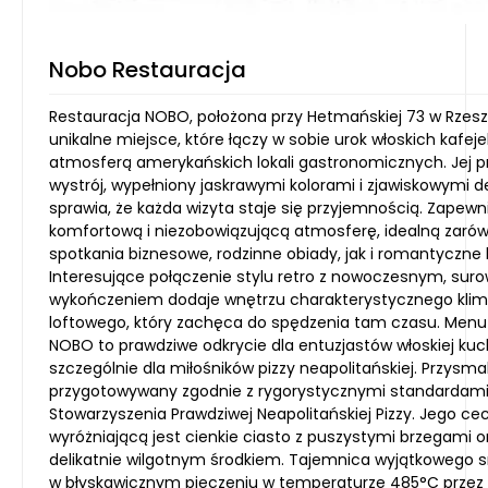
Nobo Restauracja
Restauracja NOBO, położona przy Hetmańskiej 73 w Rzesz
unikalne miejsce, które łączy w sobie urok włoskich kafeje
atmosferą amerykańskich lokali gastronomicznych. Jej p
wystrój, wypełniony jaskrawymi kolorami i zjawiskowymi d
sprawia, że każda wizyta staje się przyjemnością. Zapewn
komfortową i niezobowiązującą atmosferę, idealną zaró
spotkania biznesowe, rodzinne obiady, jak i romantyczne 
Interesujące połączenie stylu retro z nowoczesnym, su
wykończeniem dodaje wnętrzu charakterystycznego kli
loftowego, który zachęca do spędzenia tam czasu. Menu 
NOBO to prawdziwe odkrycie dla entuzjastów włoskiej kuc
szczególnie dla miłośników pizzy neapolitańskiej. Przysma
przygotowywany zgodnie z rygorystycznymi standardam
Stowarzyszenia Prawdziwej Neapolitańskiej Pizzy. Jego ce
wyróżniającą jest cienkie ciasto z puszystymi brzegami o
delikatnie wilgotnym środkiem. Tajemnica wyjątkowego 
w błyskawicznym pieczeniu w temperaturze 485°C przez 