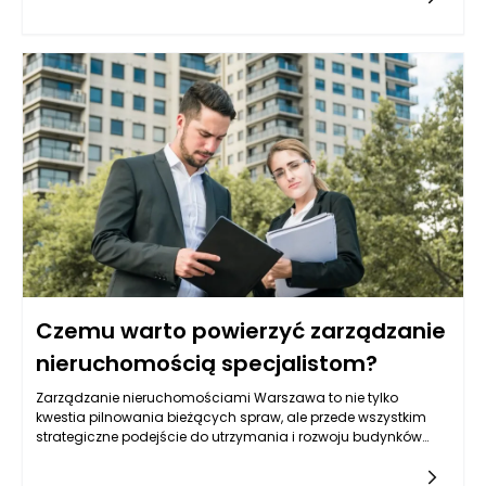
szczegółowy opis czynności, jakie mają być realizowane, np.
codzienne lub tygodniowe sprzątanie, mycie okien czy
czyszczenie wykładzin. Klient powinien mieć pewność, że
wszystkie istotne elementy są uwzględnione w ofercie. W
przeciwnym razie, może dojść do nieporozumień i
niezrealizowania oczekiwań.
Czemu warto powierzyć zarządzanie
nieruchomością specjalistom?
Zarządzanie nieruchomościami Warszawa to nie tylko
kwestia pilnowania bieżących spraw, ale przede wszystkim
strategiczne podejście do utrzymania i rozwoju budynków
oraz obiektów. Wymaga ono ogromnej wiedzy praktycznej,
znajomości przepisów, a także doświadczenia, które pozwala