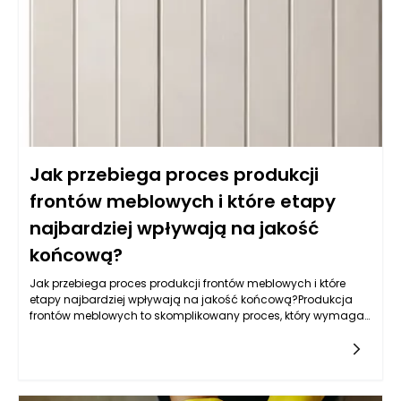
oferują również łatwość w utrzymaniu czystości, co jest
kluczowe w kuchni. Warto także zwrócić uwagę na powłokę
akrylową, która nie tylko jest odporna na wilgoć, ale również
używana do produkcji mebli na wymiar daje wyjątkowe efekty
wizualne, nadając kuchni nowoczesny i elegancki wygląd.
Jak przebiega proces produkcji
frontów meblowych i które etapy
najbardziej wpływają na jakość
końcową?
Jak przebiega proces produkcji frontów meblowych i które
etapy najbardziej wpływają na jakość końcową?Produkcja
frontów meblowych to skomplikowany proces, który wymaga
zastosowania nowoczesnych technologii, precyzyjnych
narzędzi oraz