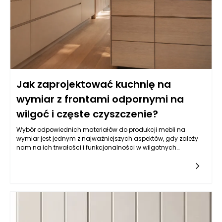
Jak zaprojektować kuchnię na
wymiar z frontami odpornymi na
wilgoć i częste czyszczenie?
Wybór odpowiednich materiałów do produkcji mebli na
wymiar jest jednym z najważniejszych aspektów, gdy zależy
nam na ich trwałości i funkcjonalności w wilgotnych
warunkach, jakimi często są kuchnie. Balans pomiędzy
estetyką a odpornością na wilgoć wymaga zrozumienia
właściwości różnych typów materiałów. Do najczęściej
wybieranych należy płyta MDF powlekana melaminą, mdf lub
sklejka wodoodporna. Istotne jest, aby materiał miał
dodatkowe powłoki ochronne, które zatrzymują wilgoć i
ułatwiają czyszczenie. Z kolei fronty lakierowane w kolorach
matowych i półmatowych, oprócz estetycznych walorów,