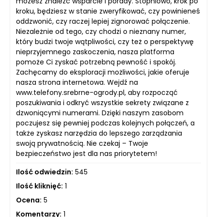
możesz znaleźć wsparcie i porady. Stopniowo, krok po
kroku, będziesz w stanie zweryfikować, czy powinieneś
oddzwonić, czy raczej lepiej zignorować połączenie.
Niezależnie od tego, czy chodzi o nieznany numer,
który budzi twoje wątpliwości, czy też o perspektywę
nieprzyjemnego zaskoczenia, nasza platforma
pomoże Ci zyskać potrzebną pewność i spokój.
Zachęcamy do eksploracji możliwości, jakie oferuje
nasza strona internetowa. Wejdź na
www.telefony.srebrne-ogrody.pl, aby rozpocząć
poszukiwania i odkryć wszystkie sekrety związane z
dzwoniącymi numerami. Dzięki naszym zasobom
poczujesz się pewniej podczas kolejnych połączeń, a
także zyskasz narzędzia do lepszego zarządzania
swoją prywatnością. Nie czekaj – Twoje
bezpieczeństwo jest dla nas priorytetem!
Ilość odwiedzin:
545
Ilość kliknięć:
1
Ocena:
5
Komentarzy:
1