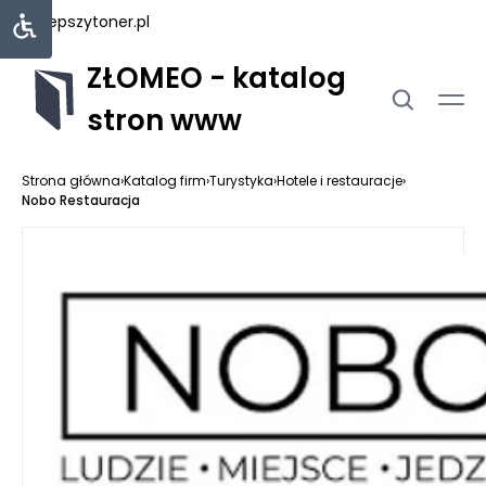
najlepszytoner.pl
ZŁOMEO - katalog
stron www
Strona główna
›
Katalog firm
›
Turystyka
›
Hotele i restauracje
›
Nobo Restauracja