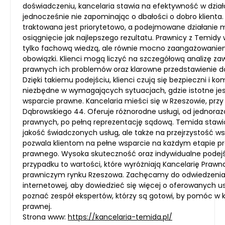
doświadczeniu, kancelaria stawia na efektywność w dział
jednocześnie nie zapominając o dbałości o dobro klienta
traktowana jest priorytetowo, a podejmowane działanie 
osiągnięcie jak najlepszego rezultatu. Prawnicy z Temidy w
tylko fachową wiedzą, ale równie mocno zaangażowanie
obowiązki. Klienci mogą liczyć na szczegółową analizę za
prawnych ich problemów oraz klarowne przedstawienie d
Dzięki takiemu podejściu, klienci czują się bezpieczni i ko
niezbędne w wymagających sytuacjach, gdzie istotne jes
wsparcie prawne. Kancelaria mieści się w Rzeszowie, przy 
Dąbrowskiego 44. Oferuje różnorodne usługi, od jednora
prawnych, po pełną reprezentację sądową. Temida stawia
jakość świadczonych usług, ale także na przejrzystość ws
pozwala klientom na pełne wsparcie na każdym etapie p
prawnego. Wysoka skuteczność oraz indywidualne podej
przypadku to wartości, które wyróżniają Kancelarię Praw
prawniczym rynku Rzeszowa. Zachęcamy do odwiedzenia 
internetowej, aby dowiedzieć się więcej o oferowanych u
poznać zespół ekspertów, którzy są gotowi, by pomóc w 
prawnej.
Strona www:
https://kancelaria-temida.pl/