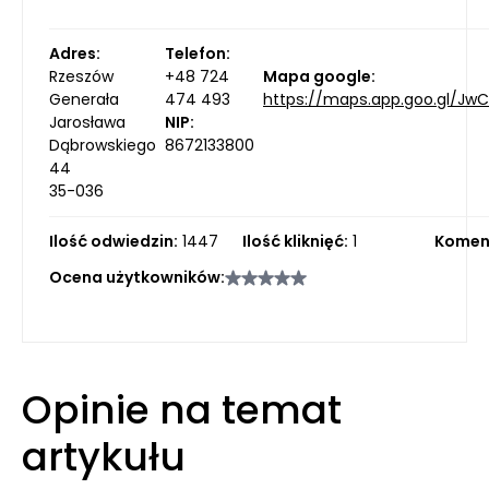
Adres:
Telefon:
Rzeszów
+48 724
Mapa google:
Generała
474 493
https://maps.app.goo.gl/Jw
Jarosława
NIP:
Dąbrowskiego
8672133800
44
35-036
Ilość odwiedzin:
1447
Ilość kliknięć:
1
Komen
Ocena użytkowników:
Opinie na temat
artykułu