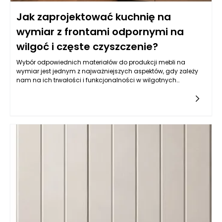
Jak zaprojektować kuchnię na
wymiar z frontami odpornymi na
wilgoć i częste czyszczenie?
Wybór odpowiednich materiałów do produkcji mebli na
wymiar jest jednym z najważniejszych aspektów, gdy zależy
nam na ich trwałości i funkcjonalności w wilgotnych
warunkach, jakimi często są kuchnie. Balans pomiędzy
estetyką a odpornością na wilgoć wymaga zrozumienia
właściwości różnych typów materiałów. Do najczęściej
wybieranych należy płyta MDF powlekana melaminą, mdf lub
sklejka wodoodporna. Istotne jest, aby materiał miał
dodatkowe powłoki ochronne, które zatrzymują wilgoć i
ułatwiają czyszczenie. Z kolei fronty lakierowane w kolorach
matowych i półmatowych, oprócz estetycznych walorów,
oferują również łatwość w utrzymaniu czystości, co jest
kluczowe w kuchni. Warto także zwrócić uwagę na powłokę
akrylową, która nie tylko jest odporna na wilgoć, ale również
używana do produkcji mebli na wymiar daje wyjątkowe efekty
wizualne, nadając kuchni nowoczesny i elegancki wygląd.