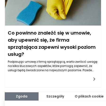
Co powinno znaleźć się w umowie,
aby upewnić się, że firma
sprzątająca zapewni wysoki poziom
usług?
Podpisując umowę z firmą sprzątającą, warto zwrócić uwagę
na kilka kluczowych aspektów, które pomogą zapewnić, że
usługi będą świadczone na najwyższym poziomie. Przede
wszystkim umowa powinna jasno określać zakres usług, które
firma sprzątająca ma wykonywać. Warto stworzyć
szczegółowy opis czynności, jakie mają być realizowane, np.
codzienne lub tygodniowe sprzątanie, mycie okien czy
czyszczenie wykładzin. Klient powinien mieć pewność, że
wszystkie istotne elementy są uwzględnione w ofercie. W
Zgoda
Szczegóły
O plikach cookie
przeciwnym razie, może dojść do nieporozumień i
niezrealizowania oczekiwań.