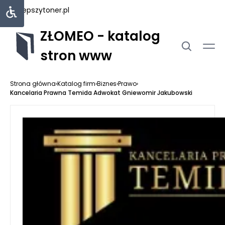
najlepszytoner.pl
ZŁOMEO - katalog
stron www
Strona główna
›
Katalog firm
›
Biznes
›
Prawo
›
Kancelaria Prawna Temida Adwokat Gniewomir Jakubowski