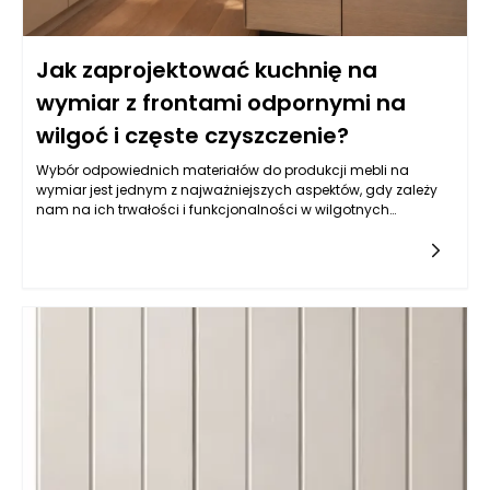
Jak zaprojektować kuchnię na
wymiar z frontami odpornymi na
wilgoć i częste czyszczenie?
Wybór odpowiednich materiałów do produkcji mebli na
wymiar jest jednym z najważniejszych aspektów, gdy zależy
nam na ich trwałości i funkcjonalności w wilgotnych
warunkach, jakimi często są kuchnie. Balans pomiędzy
estetyką a odpornością na wilgoć wymaga zrozumienia
właściwości różnych typów materiałów. Do najczęściej
wybieranych należy płyta MDF powlekana melaminą, mdf lub
sklejka wodoodporna. Istotne jest, aby materiał miał
dodatkowe powłoki ochronne, które zatrzymują wilgoć i
ułatwiają czyszczenie. Z kolei fronty lakierowane w kolorach
matowych i półmatowych, oprócz estetycznych walorów,
oferują również łatwość w utrzymaniu czystości, co jest
kluczowe w kuchni. Warto także zwrócić uwagę na powłokę
akrylową, która nie tylko jest odporna na wilgoć, ale również
używana do produkcji mebli na wymiar daje wyjątkowe efekty
wizualne, nadając kuchni nowoczesny i elegancki wygląd.