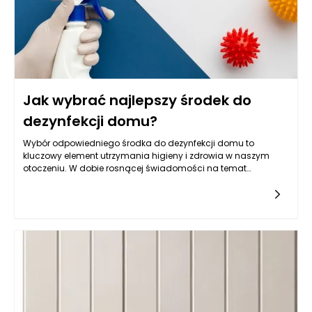
Jak wybrać najlepszy środek do
dezynfekcji domu?
Wybór odpowiedniego środka do dezynfekcji domu to
kluczowy element utrzymania higieny i zdrowia w naszym
otoczeniu. W dobie rosnącej świadomości na temat
znaczenia czystości, szczególnie w czasach pandemii,
pytanie o to, jaki preparat stosować do dezynfekcji
powierzchni, zyskało na znaczeniu. Aby dokonać właściwego
wyboru, warto zwrócić uwagę na kilka kluczowych aspektów,
które pomogą w znalezieniu najskuteczniejszego i
najbezpieczniejszego płynu do dezynfekcji powierzchni.