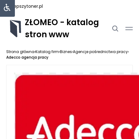
najlepszytoner.pl
ZŁOMEO - katalog
stron www
Strona główna
›
Katalog firm
›
Biznes
›
Agencje pośrednictwa pracy
›
Adecco agencja pracy