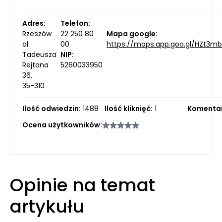
Adres:
Telefon:
Rzeszów
22 250 80
Mapa google:
al.
00
https://maps.app.goo.gl/HZt3m
Tadeusza
NIP:
Rejtana
5260033950
36,
35-310
Ilość odwiedzin:
1488
Ilość kliknięć:
1
Komentar
Ocena użytkowników:
Opinie na temat
artykułu