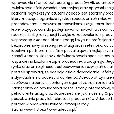
wprowadziło również outsourcing procesów HR, co umożl
zwiększenie efektywności operacyjnej oraz optymalizację
kadrami. Największym atutem Adecco jest staranny proce
który znacząco ogranicza ryzyko nieporozumień między
pracodawcami a nowymi pracownikami. Dzięki temu kan
lepiej przygotowani do podejmowania nowych wyzwań, c
redukuje liczbę rezygnacji i zwiększa zadowolenie z pracy
współpracę z Adecco, klienci mogą liczyć na profesjonali
bezproblemowy przebieg rekrutacji oraz rzetelność, co c
idealnym partnerem dla firm poszukujących najlepszych 
Zespół Adecco, złożony z doświadczonych specjalistów, o
wsparcie na każdym etapie procesu rekrutacyjnego. Je
rynku oraz umiejętność dostosowywania rozwiązań do a
potrzeb sprawiają, że agencja działa dynamicznie i efekty
indywidualnemu podejściu do klienta, Adecco utrzymuje 
czołówce najbardziej cenionych agencji zatrudnienia na ś
Zachęcamy do odwiedzenia naszej strony internetowej, 
pełną ofertę usług oraz dowiedzieć się, jak możemy Ci 
poszukiwaniu pracy lub rekrutacji pracowników. Adecco t
partner w budowaniu kariery i rozwoju firmy!
Strona www:
https://www.adecco.pl/