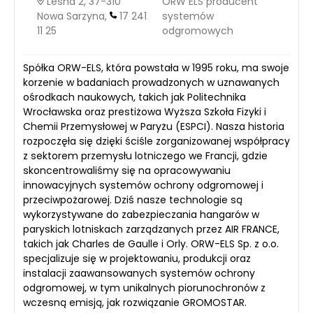
Leśna 2, 37-310
ORW ELS producent
Nowa Sarzyna,
17 241
systemów
11 25
odgromowych
Spółka ORW-ELS, która powstała w 1995 roku, ma swoje
korzenie w badaniach prowadzonych w uznawanych
ośrodkach naukowych, takich jak Politechnika
Wrocławska oraz prestiżowa Wyższa Szkoła Fizyki i
Chemii Przemysłowej w Paryżu (ESPCI). Nasza historia
rozpoczęła się dzięki ściśle zorganizowanej współpracy
z sektorem przemysłu lotniczego we Francji, gdzie
skoncentrowaliśmy się na opracowywaniu
innowacyjnych systemów ochrony odgromowej i
przeciwpożarowej. Dziś nasze technologie są
wykorzystywane do zabezpieczania hangarów w
paryskich lotniskach zarządzanych przez AIR FRANCE,
takich jak Charles de Gaulle i Orly. ORW-ELS Sp. z o.o.
specjalizuje się w projektowaniu, produkcji oraz
instalacji zaawansowanych systemów ochrony
odgromowej, w tym unikalnych piorunochronów z
wczesną emisją, jak rozwiązanie GROMOSTAR.