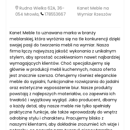
Rudna Wielka 62A, 36-
Kanet Meble na
054 Mrowla,
178553667
Wymiar Rzeszów
Kanet Meble to uznawana marka w branży
meblarskiej, która wyróżnia się na tle konkurencji dzięki
swojej pasji do tworzenia mebli na wymiar. Nasza
firma łączy najwyższą jakość wykonania z unikalnym
stylem, aby sprostać oczekiwaniom nawet najbardziej
wymagających klientów. Choć specjalizujemy się
głównie w produkcji mebli kuchennych, nasza oferta
jest znacznie szersza. Oferujemy również eleganckie
meble do sypialni, funkcjonalne rozwiązania do jadalni
oraz estetyczne wyposażenie biur. Nasze produkty
powstają z najlepszych materiałów, co zapewnia ich
trwałość i wyjątkowy wygląd. Jako producent, dbamy
o każdy detal, aby nasze meble nie tylko spełniały
praktyczne funkcje, ale także wprowadzały do wnętrz
odrobinę stylu i charakteru. Pracujemy blisko z
naszymi klientami, aby dokładnie zrozumieć ich wizje i