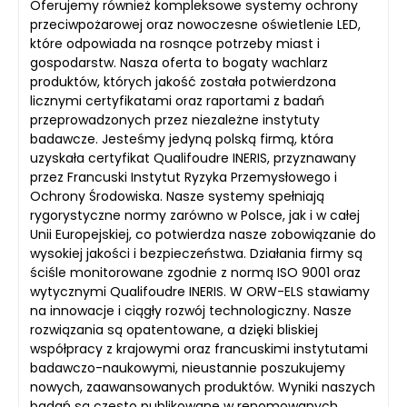
Oferujemy również kompleksowe systemy ochrony
przeciwpożarowej oraz nowoczesne oświetlenie LED,
które odpowiada na rosnące potrzeby miast i
gospodarstw. Nasza oferta to bogaty wachlarz
produktów, których jakość została potwierdzona
licznymi certyfikatami oraz raportami z badań
przeprowadzonych przez niezależne instytuty
badawcze. Jesteśmy jedyną polską firmą, która
uzyskała certyfikat Qualifoudre INERIS, przyznawany
przez Francuski Instytut Ryzyka Przemysłowego i
Ochrony Środowiska. Nasze systemy spełniają
rygorystyczne normy zarówno w Polsce, jak i w całej
Unii Europejskiej, co potwierdza nasze zobowiązanie do
wysokiej jakości i bezpieczeństwa. Działania firmy są
ściśle monitorowane zgodnie z normą ISO 9001 oraz
wytycznymi Qualifoudre INERIS. W ORW-ELS stawiamy
na innowacje i ciągły rozwój technologiczny. Nasze
rozwiązania są opatentowane, a dzięki bliskiej
współpracy z krajowymi oraz francuskimi instytutami
badawczo-naukowymi, nieustannie poszukujemy
nowych, zaawansowanych produktów. Wyniki naszych
badań są często publikowane w renomowanych