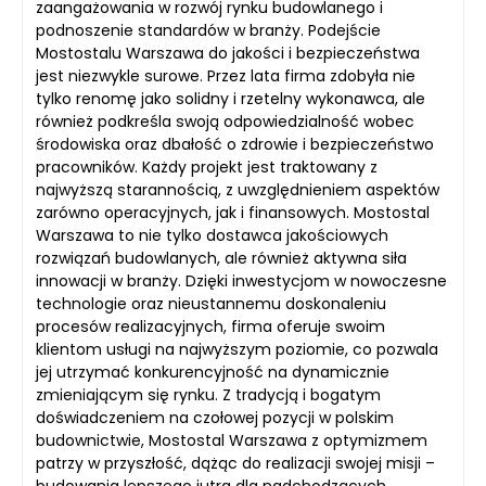
zaangażowania w rozwój rynku budowlanego i
podnoszenie standardów w branży. Podejście
Mostostalu Warszawa do jakości i bezpieczeństwa
jest niezwykle surowe. Przez lata firma zdobyła nie
tylko renomę jako solidny i rzetelny wykonawca, ale
również podkreśla swoją odpowiedzialność wobec
środowiska oraz dbałość o zdrowie i bezpieczeństwo
pracowników. Każdy projekt jest traktowany z
najwyższą starannością, z uwzględnieniem aspektów
zarówno operacyjnych, jak i finansowych. Mostostal
Warszawa to nie tylko dostawca jakościowych
rozwiązań budowlanych, ale również aktywna siła
innowacji w branży. Dzięki inwestycjom w nowoczesne
technologie oraz nieustannemu doskonaleniu
procesów realizacyjnych, firma oferuje swoim
klientom usługi na najwyższym poziomie, co pozwala
jej utrzymać konkurencyjność na dynamicznie
zmieniającym się rynku. Z tradycją i bogatym
doświadczeniem na czołowej pozycji w polskim
budownictwie, Mostostal Warszawa z optymizmem
patrzy w przyszłość, dążąc do realizacji swojej misji –
budowania lepszego jutra dla nadchodzących