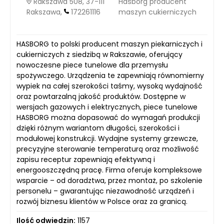
Rakszawa 508, 37-111
Hasborg producent
Rakszawa,
172261116
maszyn cukierniczych
HASBORG to polski producent maszyn piekarniczych i
cukierniczych z siedzibą w Rakszawie, oferujący
nowoczesne piece tunelowe dla przemysłu
spożywczego. Urządzenia te zapewniają równomierny
wypiek na całej szerokości taśmy, wysoką wydajność
oraz powtarzalną jakość produktów. Dostępne w
wersjach gazowych i elektrycznych, piece tunelowe
HASBORG można dopasować do wymagań produkcji
dzięki różnym wariantom długości, szerokości i
modułowej konstrukcji. Wydajne systemy grzewcze,
precyzyjne sterowanie temperaturą oraz możliwość
zapisu receptur zapewniają efektywną i
energooszczędną pracę. Firma oferuje kompleksowe
wsparcie – od doradztwa, przez montaż, po szkolenie
personelu – gwarantując niezawodność urządzeń i
rozwój biznesu klientów w Polsce oraz za granicą.
Ilość odwiedzin:
1157