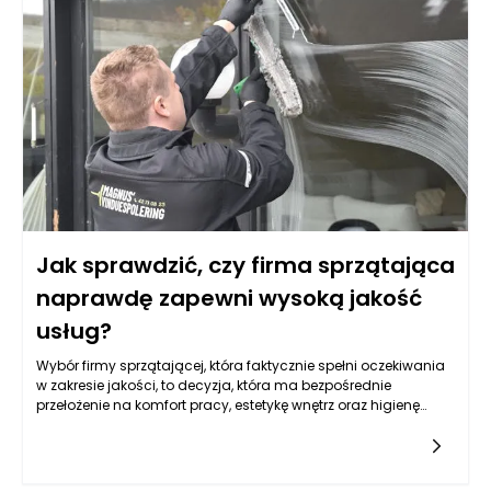
także kamień. Ważne jest, aby stoliki były solidne i masywne,
co podkreśli ich prestiżowy charakter. W kontekście stylu
nowoczesnego, kluczowa staje się prostota formy i
funkcjonalność. Stoliki w modernistycznych wnętrzach często
mają minimalistyczny design, wykorzystują materiały takie
jak szkło, metal czy praktyczne kompozyty. Dzięki temu nadają
one pomieszczeniom lekkości i świeżości, a ich forma często
skłania się ku nieregularnym kształtom.
Jak sprawdzić, czy firma sprzątająca
naprawdę zapewni wysoką jakość
usług?
Wybór firmy sprzątającej, która faktycznie spełni oczekiwania
w zakresie jakości, to decyzja, która ma bezpośrednie
przełożenie na komfort pracy, estetykę wnętrz oraz higienę
osób korzystających z danej przestrzeni. Coraz więcej klientów
zdaje sobie sprawę z tego, że różnice pomiędzy
poszczególnymi wykonawcami mogą być ogromne, dlatego
dokładna analiza oferty stała się niezbędnym elementem