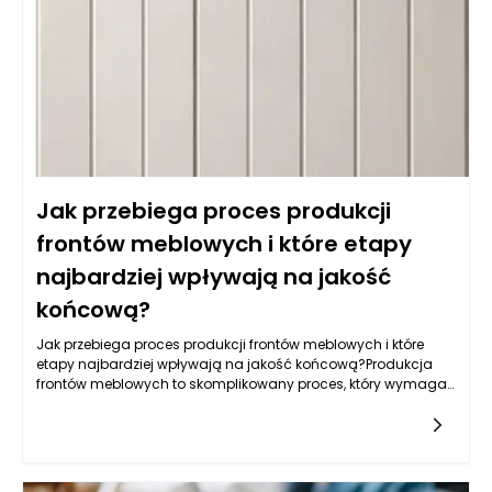
oferują również łatwość w utrzymaniu czystości, co jest
kluczowe w kuchni. Warto także zwrócić uwagę na powłokę
akrylową, która nie tylko jest odporna na wilgoć, ale również
używana do produkcji mebli na wymiar daje wyjątkowe efekty
wizualne, nadając kuchni nowoczesny i elegancki wygląd.
Jak przebiega proces produkcji
frontów meblowych i które etapy
najbardziej wpływają na jakość
końcową?
Jak przebiega proces produkcji frontów meblowych i które
etapy najbardziej wpływają na jakość końcową?Produkcja
frontów meblowych to skomplikowany proces, który wymaga
zastosowania nowoczesnych technologii, precyzyjnych
narzędzi oraz