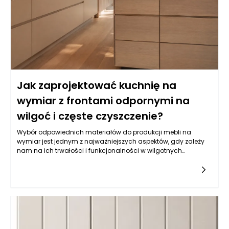
Jak zaprojektować kuchnię na
wymiar z frontami odpornymi na
wilgoć i częste czyszczenie?
Wybór odpowiednich materiałów do produkcji mebli na
wymiar jest jednym z najważniejszych aspektów, gdy zależy
nam na ich trwałości i funkcjonalności w wilgotnych
warunkach, jakimi często są kuchnie. Balans pomiędzy
estetyką a odpornością na wilgoć wymaga zrozumienia
właściwości różnych typów materiałów. Do najczęściej
wybieranych należy płyta MDF powlekana melaminą, mdf lub
sklejka wodoodporna. Istotne jest, aby materiał miał
dodatkowe powłoki ochronne, które zatrzymują wilgoć i
ułatwiają czyszczenie. Z kolei fronty lakierowane w kolorach
matowych i półmatowych, oprócz estetycznych walorów,