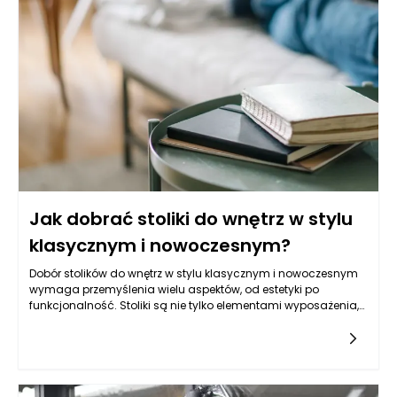
Jak dobrać stoliki do wnętrz w stylu
klasycznym i nowoczesnym?
Dobór stolików do wnętrz w stylu klasycznym i nowoczesnym
wymaga przemyślenia wielu aspektów, od estetyki po
funkcjonalność. Stoliki są nie tylko elementami wyposażenia,
ale także akcentami dekoracyjnymi, które mogą wzbogacić
przestrzeń. W stylu klasycznym, gdzie dominuje elegancja i
bezczasowość, wybór stolików powinien odzwierciedlać
tradycję oraz dbałość o detale. Materiały, które najczęściej są
wykorzystywane, to drewno w ciemnych odcieniach, okleiny, a