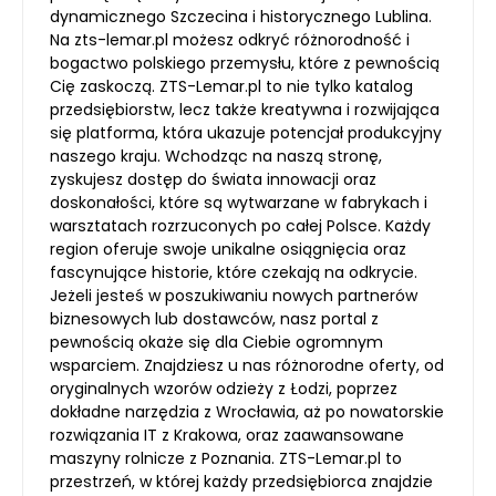
dynamicznego Szczecina i historycznego Lublina.
Na zts-lemar.pl możesz odkryć różnorodność i
bogactwo polskiego przemysłu, które z pewnością
Cię zaskoczą. ZTS-Lemar.pl to nie tylko katalog
przedsiębiorstw, lecz także kreatywna i rozwijająca
się platforma, która ukazuje potencjał produkcyjny
naszego kraju. Wchodząc na naszą stronę,
zyskujesz dostęp do świata innowacji oraz
doskonałości, które są wytwarzane w fabrykach i
warsztatach rozrzuconych po całej Polsce. Każdy
region oferuje swoje unikalne osiągnięcia oraz
fascynujące historie, które czekają na odkrycie.
Jeżeli jesteś w poszukiwaniu nowych partnerów
biznesowych lub dostawców, nasz portal z
pewnością okaże się dla Ciebie ogromnym
wsparciem. Znajdziesz u nas różnorodne oferty, od
oryginalnych wzorów odzieży z Łodzi, poprzez
dokładne narzędzia z Wrocławia, aż po nowatorskie
rozwiązania IT z Krakowa, oraz zaawansowane
maszyny rolnicze z Poznania. ZTS-Lemar.pl to
przestrzeń, w której każdy przedsiębiorca znajdzie