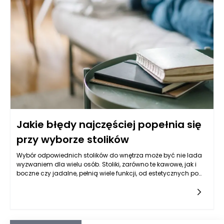
także specyfiki samej powierzchni, na której jest stosowany.
Jakie błędy najczęściej popełnia się
przy wyborze stolików
Wybór odpowiednich stolików do wnętrza może być nie lada
wyzwaniem dla wielu osób. Stoliki, zarówno te kawowe, jak i
boczne czy jadalne, pełnią wiele funkcji, od estetycznych po
praktyczne. Często jednak bywa tak, że decyzje podejmowane
przy ich wyborze są nieprzemyślane i mogą prowadzić do
wielu frustracji. Na jakie najczęstsze błędy warto zwrócić
uwagę, aby uniknąć potknięć przy aranżacji przestrzeni?