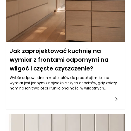
Jak zaprojektować kuchnię na
wymiar z frontami odpornymi na
wilgoć i częste czyszczenie?
Wybór odpowiednich materiałów do produkcji mebli na
wymiar jest jednym z najważniejszych aspektów, gdy zależy
nam na ich trwałości i funkcjonalności w wilgotnych
warunkach, jakimi często są kuchnie. Balans pomiędzy
estetyką a odpornością na wilgoć wymaga zrozumienia
właściwości różnych typów materiałów. Do najczęściej
wybieranych należy płyta MDF powlekana melaminą, mdf lub
sklejka wodoodporna. Istotne jest, aby materiał miał
dodatkowe powłoki ochronne, które zatrzymują wilgoć i
ułatwiają czyszczenie. Z kolei fronty lakierowane w kolorach
matowych i półmatowych, oprócz estetycznych walorów,