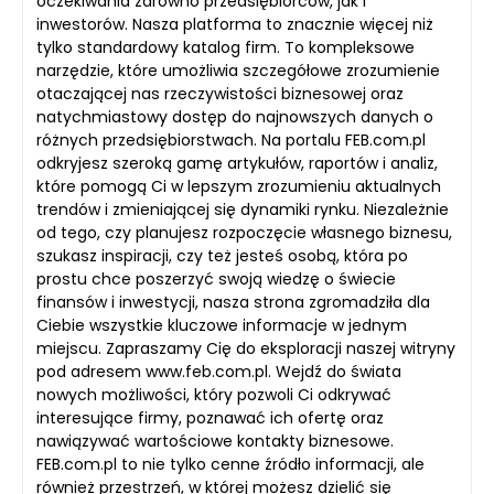
oczekiwania zarówno przedsiębiorców, jak i
inwestorów. Nasza platforma to znacznie więcej niż
tylko standardowy katalog firm. To kompleksowe
narzędzie, które umożliwia szczegółowe zrozumienie
otaczającej nas rzeczywistości biznesowej oraz
natychmiastowy dostęp do najnowszych danych o
różnych przedsiębiorstwach. Na portalu FEB.com.pl
odkryjesz szeroką gamę artykułów, raportów i analiz,
które pomogą Ci w lepszym zrozumieniu aktualnych
trendów i zmieniającej się dynamiki rynku. Niezależnie
od tego, czy planujesz rozpoczęcie własnego biznesu,
szukasz inspiracji, czy też jesteś osobą, która po
prostu chce poszerzyć swoją wiedzę o świecie
finansów i inwestycji, nasza strona zgromadziła dla
Ciebie wszystkie kluczowe informacje w jednym
miejscu. Zapraszamy Cię do eksploracji naszej witryny
pod adresem www.feb.com.pl. Wejdź do świata
nowych możliwości, który pozwoli Ci odkrywać
interesujące firmy, poznawać ich ofertę oraz
nawiązywać wartościowe kontakty biznesowe.
FEB.com.pl to nie tylko cenne źródło informacji, ale
również przestrzeń, w której możesz dzielić się