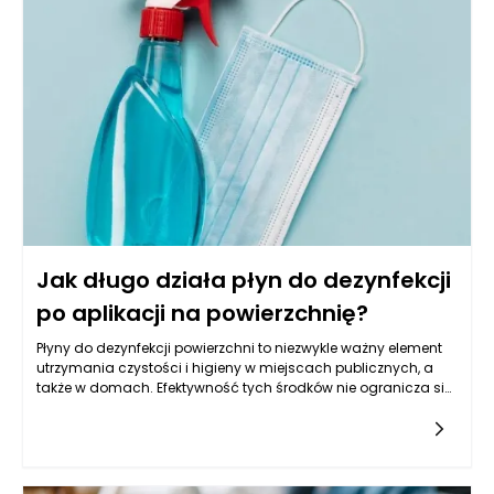
Jak długo działa płyn do dezynfekcji
po aplikacji na powierzchnię?
Płyny do dezynfekcji powierzchni to niezwykle ważny element
utrzymania czystości i higieny w miejscach publicznych, a
także w domach. Efektywność tych środków nie ogranicza się
jedynie do momentu ich aplikacji, lecz także do czasu, w
którym są w stanie wykazywać swoje właściwości
dezynfekujące. Czas działania płynu dezynfekującego po
aplikacji na daną powierzchnię zależy od wielu czynników, w
tym od jego składu chemicznego, warunków otoczenia, a