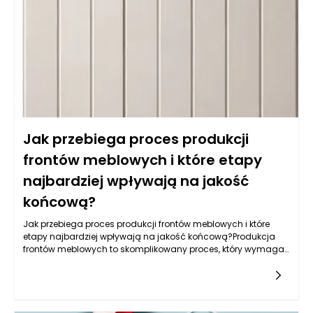
oferują również łatwość w utrzymaniu czystości, co jest
kluczowe w kuchni. Warto także zwrócić uwagę na powłokę
akrylową, która nie tylko jest odporna na wilgoć, ale również
używana do produkcji mebli na wymiar daje wyjątkowe efekty
wizualne, nadając kuchni nowoczesny i elegancki wygląd.
Jak przebiega proces produkcji
frontów meblowych i które etapy
najbardziej wpływają na jakość
końcową?
Jak przebiega proces produkcji frontów meblowych i które
etapy najbardziej wpływają na jakość końcową?Produkcja
frontów meblowych to skomplikowany proces, który wymaga
zastosowania nowoczesnych technologii, precyzyjnych
narzędzi oraz