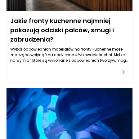
Jakie fronty kuchenne najmniej
pokazują odciski palców, smugi i
zabrudzenia?
Wybór odpowiednich materiałów na fronty kuchenne może
znacząco wpłynąć na codzienne użytkowanie kuchni. Meble
na wymiar, które są wykonane z odpowiednich tworzyw, mogą
znacznie ułatwić ich utrzymanie w czystości. W pierwszej
kolejności warto zwrócić uwagę na fronty drewniane z
naturalnym wykończeniem. Wysokiej jakości drewno, pokryte
trwałym olejem lub lakierem, jest nie tylko estetyczne, ale i
praktyczne. Dzięki odpowiednim powłokom, smugi oraz
odciski palców stają się mniej widoczne. Ponadto,
szczotkowane wykończenie sprawia, że wszelkie zarysowania
są mniej dostrzegalne, a naturalny wygląd drewna dodaje
kuchni unikalnego charakteru.