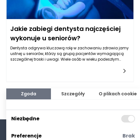
Jakie zabiegi dentysta najczęściej
wykonuje u seniorów?
Dentysta odgrywa kluczową rolę w zachowaniu zdrowia jamy
ustnej u seniorów, którzy są grupą pacjentów wymagającą
szczególnej troski i uwagi. Wiele osób w wieku podeszłym
zmaga się z problemami stomatologicznymi, które mogą
wynikać z naturalnego procesu starzenia, a także z
wcześniejszych nawyków higienicznych. Dlatego warto
zwrócić się do specjalistów, takich jak dentysta Rzeszów, aby
zrozumieć, jakie zabiegi są najczęściej wykonywane u
seniorów.
Zgoda
Szczegóły
O plikach cookie
Niezbędne
Preferencje
Brak