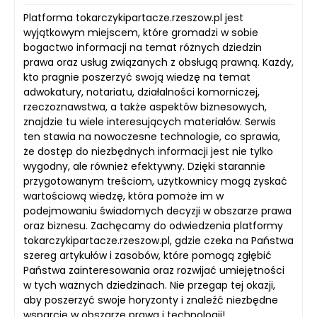
Platforma tokarczykipartacze.rzeszow.pl jest
wyjątkowym miejscem, które gromadzi w sobie
bogactwo informacji na temat różnych dziedzin
prawa oraz usług związanych z obsługą prawną. Każdy,
kto pragnie poszerzyć swoją wiedzę na temat
adwokatury, notariatu, działalności komorniczej,
rzeczoznawstwa, a także aspektów biznesowych,
znajdzie tu wiele interesujących materiałów. Serwis
ten stawia na nowoczesne technologie, co sprawia,
że dostęp do niezbędnych informacji jest nie tylko
wygodny, ale również efektywny. Dzięki starannie
przygotowanym treściom, użytkownicy mogą zyskać
wartościową wiedzę, która pomoże im w
podejmowaniu świadomych decyzji w obszarze prawa
oraz biznesu. Zachęcamy do odwiedzenia platformy
tokarczykipartacze.rzeszow.pl, gdzie czeka na Państwa
szereg artykułów i zasobów, które pomogą zgłębić
Państwa zainteresowania oraz rozwijać umiejętności
w tych ważnych dziedzinach. Nie przegap tej okazji,
aby poszerzyć swoje horyzonty i znaleźć niezbędne
wsparcie w obszarze prawa i technologii!