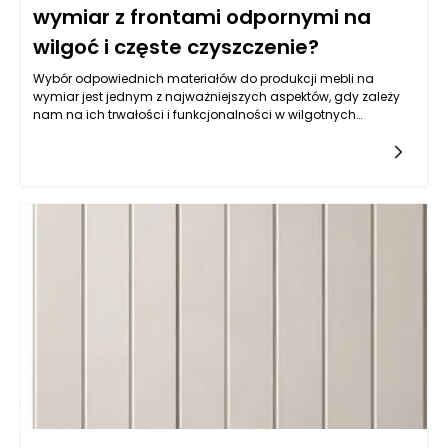
wymiar z frontami odpornymi na
wilgoć i częste czyszczenie?
Wybór odpowiednich materiałów do produkcji mebli na
wymiar jest jednym z najważniejszych aspektów, gdy zależy
nam na ich trwałości i funkcjonalności w wilgotnych
warunkach, jakimi często są kuchnie. Balans pomiędzy
estetyką a odpornością na wilgoć wymaga zrozumienia
właściwości różnych typów materiałów. Do najczęściej
wybieranych należy płyta MDF powlekana melaminą, mdf lub
sklejka wodoodporna. Istotne jest, aby materiał miał
dodatkowe powłoki ochronne, które zatrzymują wilgoć i
ułatwiają czyszczenie. Z kolei fronty lakierowane w kolorach
matowych i półmatowych, oprócz estetycznych walorów,
oferują również łatwość w utrzymaniu czystości, co jest
kluczowe w kuchni. Warto także zwrócić uwagę na powłokę
akrylową, która nie tylko jest odporna na wilgoć, ale również
używana do produkcji mebli na wymiar daje wyjątkowe efekty
wizualne, nadając kuchni nowoczesny i elegancki wygląd.