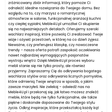
zróżnicowany zbiór informacji, który pomoże Ci
odnaleźć idealne rozwiązania do Twojego domu. Bez
względu na to, czy marzysz o romantycznej
atmosferze w salonie, funkcjonalnej aranżacji kuchni
czy ciepłej sypialni, Meble4U.pl umożliwi Ci skupienie
się na najważniejszych detalach. Oferujemy szeroki
wachlarz inspiracji, które pozwolą Ci zrealizować Twoje
wizje i ożywić przestrzeń, w której na co dzień żyjesz.
Nieważne, czy preferujesz klasykę, czy nowoczesne
trendy – nasza oferta potrafi zaspokoić oczekiwania
nawet najbardziej wymagających pasjonatów
wystroju wnętrz. Dzięki Meble4U.pl proces wyboru
mebli stanie się nie tylko prosty, ale również
przyjemny. Zapraszamy Cię do odkrywania bogatego
wachlarza stylów oraz odkrywania licznych pomysłów,
które odmienią Twoje wnętrza w sposób, o jakim
zawsze marzyłeś. Nie zwlekaj – odwiedź nas na
Meble4U.pl i przekonaj się, jak łatwo możesz znaleźć
meble, które będą nie tylko funkcjonalne, ale także
piękne i doskonale dopasowane do Twojego stylu
życia. Odkryj inspiracje, które przekształcą każdy kąt