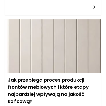
warunkach, jakimi często są kuchnie. Balans pomiędzy
estetyką a odpornością na wilgoć wymaga zrozumienia
właściwości różnych typów materiałów. Do najczęściej
wybieranych należy płyta MDF powlekana melaminą, mdf lub
sklejka wodoodporna. Istotne jest, aby materiał miał
dodatkowe powłoki ochronne, które zatrzymują wilgoć i
ułatwiają czyszczenie. Z kolei fronty lakierowane w kolorach
matowych i półmatowych, oprócz estetycznych walorów,
oferują również łatwość w utrzymaniu czystości, co jest
kluczowe w kuchni. Warto także zwrócić uwagę na powłokę
akrylową, która nie tylko jest odporna na wilgoć, ale również
używana do produkcji mebli na wymiar daje wyjątkowe efekty
wizualne, nadając kuchni nowoczesny i elegancki wygląd.
Jak przebiega proces produkcji
frontów meblowych i które etapy
najbardziej wpływają na jakość
końcową?