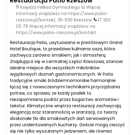
Restauracja Patio Rzeszów
Księdza Feliksa Dymnickiego 1a Więcej
informacji znajdziesz na https://www.patio-
rzeszow.pl/kontakt, 35-030 Rzeszów,
17 250
00 79 Więcej informacji znajdziesz na
https://www.patio-rzeszow.pl/kontakt
Restauracja Patio, usytuowana w prestiżowym Grand
Hotel Boutique, to prawdziwa kulinarna oaza, która
zachwyca zarówno smakiem, jak i atmosferą.
Znajdująca się w centralnej części Rzeszowa, stanowi
idealne miejsce dla wszystkich miłośników
wyjątkowych doznań gastronomicznych. W Patio
tradycyjne smaki śródziemnomorskie harmonijnie
łączą się z nowoczesnymi technikami przyrządzania
potraw, co sprawia, że każdy posiłek to
niezapomniana podróż przez bogactwo aromatów i
tekstur. Klimatyczne wnętrza restauracji zachwycają
elegancją oraz starannością w aranżacji, co tworzy
doskonałe tło dla smakowitych dań serwowanych
przez utalentowanych kucharzy. Goście mogą cieszyć
się nie tylko wyszukanym jedzeniem, ale również