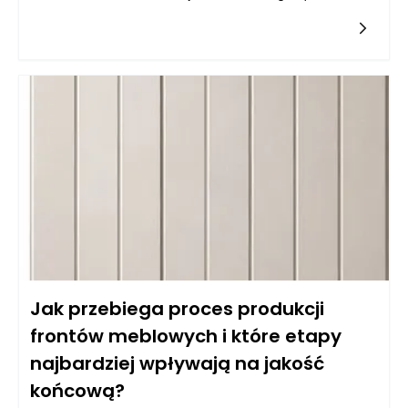
warunkach, jakimi często są kuchnie. Balans pomiędzy
estetyką a odpornością na wilgoć wymaga zrozumienia
właściwości różnych typów materiałów. Do najczęściej
wybieranych należy płyta MDF powlekana melaminą, mdf lub
sklejka wodoodporna. Istotne jest, aby materiał miał
dodatkowe powłoki ochronne, które zatrzymują wilgoć i
ułatwiają czyszczenie. Z kolei fronty lakierowane w kolorach
matowych i półmatowych, oprócz estetycznych walorów,
oferują również łatwość w utrzymaniu czystości, co jest
kluczowe w kuchni. Warto także zwrócić uwagę na powłokę
akrylową, która nie tylko jest odporna na wilgoć, ale również
używana do produkcji mebli na wymiar daje wyjątkowe efekty
wizualne, nadając kuchni nowoczesny i elegancki wygląd.
Jak przebiega proces produkcji
frontów meblowych i które etapy
najbardziej wpływają na jakość
końcową?