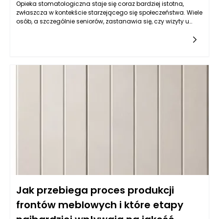
Opieka stomatologiczna staje się coraz bardziej istotna,
zwłaszcza w kontekście starzejącego się społeczeństwa. Wiele
osób, a szczególnie seniorów, zastanawia się, czy wizyty u
dentysty ograniczają się wyłącznie do leczenia problemów z
uzębieniem, czy też obejmują szerszy wachlarz działań, w tym
profilaktykę. Odpowiedź na to pytanie nie jest jednoznaczna,
ponieważ stomatologia, zwłaszcza w przypadku osób
starszych, powinna koncentrować się na zapobieganiu
chorobom jamy ustnej oraz leczeniu w sytuacjach, gdy
profilaktyka zawodzi. Dentysta Rzeszów w takiej sytuacji
odgrywa kluczową rolę, oferując seniorom kompleksowe
podejście do ich zdrowia.
Jak przebiega proces produkcji
frontów meblowych i które etapy