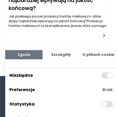
najbardziej wpływają na jakość
końcową?
Jak przebiega proces produkcji frontów meblowych i które
etapy najbardziej wpływają na jakość końcową?Produkcja
frontów meblowych to skomplikowany proces, który wymaga
zastosowania nowoczesnych technologii, precyzyjnych
narzędzi oraz
Zgoda
Szczegóły
O plikach cookie
Niezbędne
Preferencje
Brak
O nas
Kontakt
Statystyka
Polityka prywatności
(RODO. Cookies)