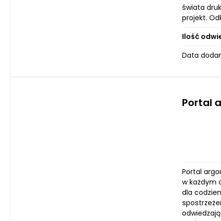
świata druk
projekt. Od
Ilość odwi
Data dodan
Portal 
Portal arg
w każdym as
dla codzie
spostrzeże
odwiedzają