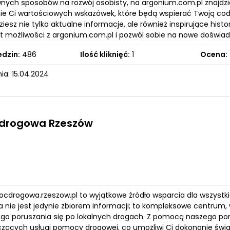
wnych sposobów na rozwój osobisty, na argonium.com.pl znajdzies
ie Ci wartościowych wskazówek, które będą wspierać Twoją co
ziesz nie tylko aktualne informacje, ale również inspirujące hist
at możliwości z argonium.com.pl i pozwól sobie na nowe doświad
edzin:
486
Ilość kliknięć:
1
Ocena:
ia: 15.04.2024
drogowa Rzeszów
ocdrogowa.rzeszow.pl to wyjątkowe źródło wsparcia dla wszystki
a nie jest jedynie zbiorem informacji; to kompleksowe centrum,
go poruszania się po lokalnych drogach. Z pomocą naszego por
czących usługi pomocy drogowej, co umożliwi Ci dokonanie św