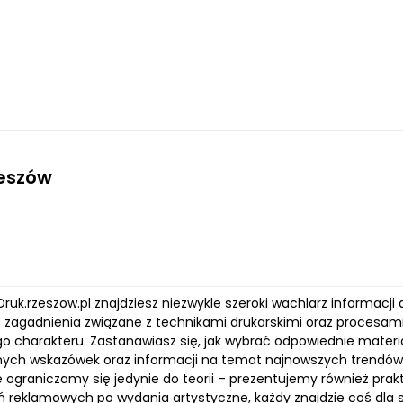
zeszów
Druk.rzeszow.pl znajdziesz niezwykle szeroki wachlarz informacj
 zagadnienia związane z technikami drukarskimi oraz procesami 
o charakteru. Zastanawiasz się, jak wybrać odpowiednie materia
nych wskazówek oraz informacji na temat najnowszych trendó
ie ograniczamy się jedynie do teorii – prezentujemy również pr
 reklamowych po wydania artystyczne, każdy znajdzie coś dla s