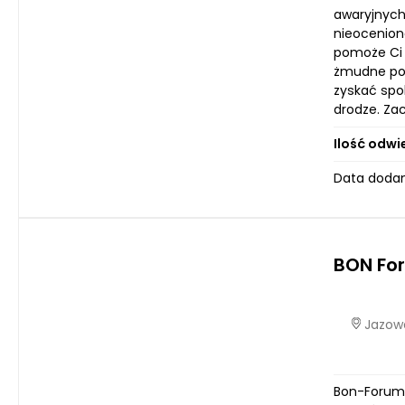
awaryjnych
nieocenion
pomoże Ci 
żmudne pos
zyskać spo
drodze. Za
Ilość odwi
Data dodan
BON For
Jazowa
Bon-Forum t