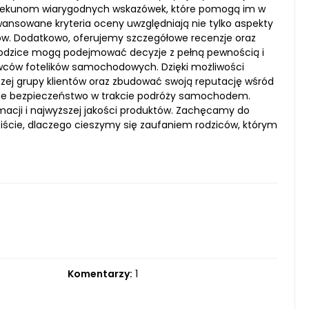
 opiekunom wiarygodnych wskazówek, które pomogą im w
ansowane kryteria oceny uwzględniają nie tylko aspekty
ków. Dodatkowo, oferujemy szczegółowe recenzje oraz
e rodzice mogą podejmować decyzje z pełną pewnością i
dawców fotelików samochodowych. Dzięki możliwości
szej grupy klientów oraz zbudować swoją reputację wśród
lne bezpieczeństwo w trakcie podróży samochodem.
rmacji i najwyższej jakości produktów. Zachęcamy do
biście, dlaczego cieszymy się zaufaniem rodziców, którym
Komentarzy:
1