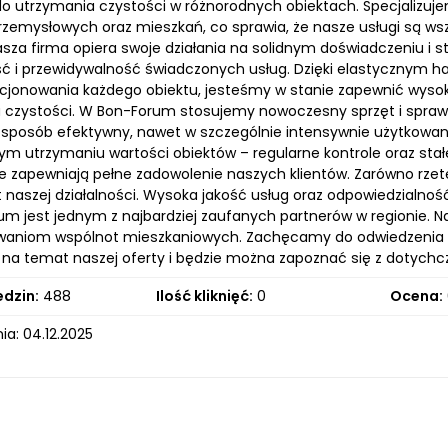
o utrzymania czystości w różnorodnych obiektach. Specjalizujem
rzemysłowych oraz mieszkań, co sprawia, że nasze usługi są w
Nasza firma opiera swoje działania na solidnym doświadczeniu i
ć i przewidywalność świadczonych usług. Dzięki elastycznym 
cjonowania każdego obiektu, jesteśmy w stanie zapewnić wysoki
 czystości. W Bon-Forum stosujemy nowoczesny sprzęt i spraw
w sposób efektywny, nawet w szczególnie intensywnie użytkowan
ym utrzymaniu wartości obiektów – regularne kontrole oraz sta
óre zapewniają pełne zadowolenie naszych klientów. Zarówno rzet
naszej działalności. Wysoka jakość usług oraz odpowiedzialnoś
um jest jednym z najbardziej zaufanych partnerów w regionie
kiwaniom wspólnot mieszkaniowych. Zachęcamy do odwiedzenia na
 na temat naszej oferty i będzie można zapoznać się z dotychc
edzin:
488
Ilość kliknięć:
0
Ocena:
a: 04.12.2025