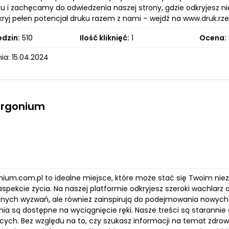
u i zachęcamy do odwiedzenia naszej strony, gdzie odkryjesz nie
kryj pełen potencjał druku razem z nami – wejdź na www.druk.rze
edzin:
510
Ilość kliknięć:
1
Ocena:
ia: 15.04.2024
argonium
onium.com.pl to idealne miejsce, które może stać się Twoim nie
pekcie życia. Na naszej platformie odkryjesz szeroki wachlarz a
nnych wyzwań, ale również zainspirują do podejmowania nowych 
nia są dostępne na wyciągnięcie ręki. Nasze treści są starann
cych. Bez względu na to, czy szukasz informacji na temat zdro