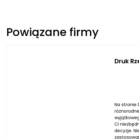
Powiązane firmy
Druk R
Na stronie 
różnorodne
wyjątkoweg
Ci niezbęd
decyzje. N
zastosowań