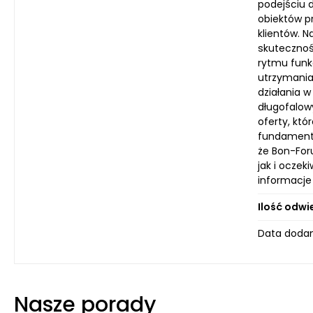
podejściu d
obiektów p
klientów. 
skutecznoś
rytmu funk
utrzymania
działania 
długofalow
oferty, kt
fundament 
że Bon-For
jak i ocze
informacje
Ilość odwi
Data dodani
Nasze porady