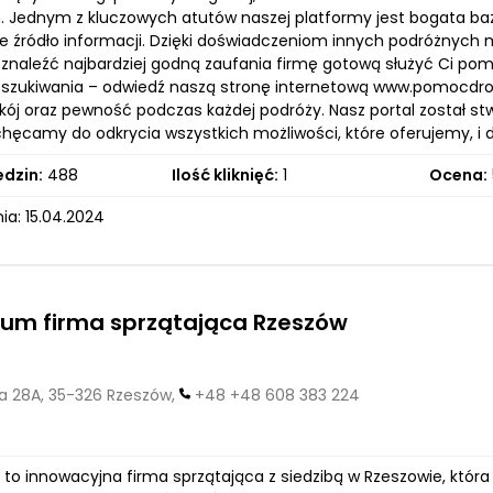
. Jednym z kluczowych atutów naszej platformy jest bogata baza 
e źródło informacji. Dzięki doświadczeniom innych podróżnych
znaleźć najbardziej godną zaufania firmę gotową służyć Ci p
zukiwania – odwiedź naszą stronę internetową www.pomocdrogo
kój oraz pewność podczas każdej podróży. Nasz portal został s
chęcamy do odkrycia wszystkich możliwości, które oferujemy, i
edzin:
488
Ilość kliknięć:
1
Ocena:
ia: 15.04.2024
um firma sprzątająca Rzeszów
 28A, 35-326 Rzeszów,
+48 +48 608 383 224
o innowacyjna firma sprzątająca z siedzibą w Rzeszowie, która 