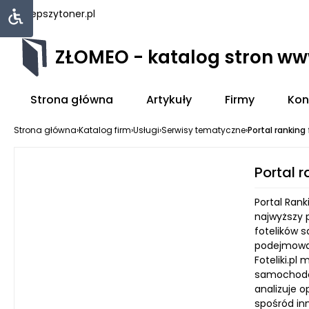
najlepszytoner.pl
ZŁOMEO - katalog stron w
Strona główna
Artykuły
Firmy
Kon
Strona główna
›
Katalog firm
›
Usługi
›
Serwisy tematyczne
›
Portal ranking f
Portal r
Portal Ran
najwyższy 
fotelików 
podejmowan
Foteliki.p
samochodow
analizuje o
spośród in