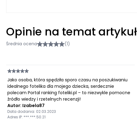
Opinie na temat artyku
Średnia ocena
(1)
Jako osoba, która spędziła sporo czasu na poszukiwaniu
idealnego fotelika dla mojego dziecka, serdecznie
polecam Portal ranking foteliki.pl – to niezwykle pomocne
źródło wiedzy i rzetelnych recenzji!
Autor: Izabela87
Data dodania: 02.03.2023
Adres IP: ***.***.50.21