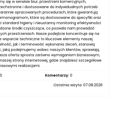
y się w serwisie biur, przestrzeni komercyjnych,
szechstronne i dostosowane do indywidualnych potrzeb
 starannie opracowanych procedurach, które gwarantują
harmonogramom, które są dostosowane do specyfiki oraz
 standard higieny i nieustanny monitoring efektywności
dzone środki czyszczące, co pozwala nam prowadzić
ych przestrzeniach. Nasze podejście koncentruje się na
łe wsparcie techniczne to kluczowe elementy naszej
elność, jak i terminowość wykonania zleceń, stanowią
ć, jaką podejmujemy wobec naszych klientów, sprawiają,
. Nasza oferta sprosta zarówno wymaganiom biznesowym,
szej strony internetowej, gdzie znajdziesz szczegółowe
zasowymi realizacjami.
0
Komentarzy:
0
Ostatnia wizyta: 07.08.2026