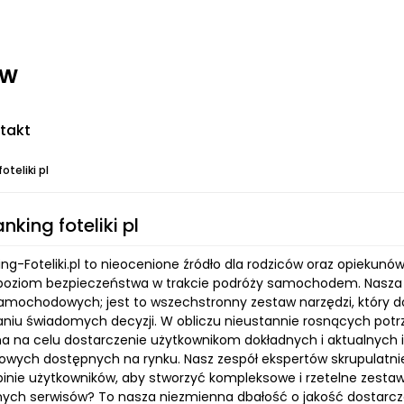
ww
takt
oteliki pl
anking foteliki pl
king-Foteliki.pl to nieocenione źródło dla rodziców oraz opieku
poziom bezpieczeństwa w trakcie podróży samochodem. Nasza p
samochodowych; jest to wszechstronny zestaw narzędzi, który d
iu świadomych decyzji. W obliczu nieustannie rosnących potr
l ma na celu dostarczenie użytkownikom dokładnych i aktualnych 
ych dostępnych na rynku. Nasz zespół ekspertów skrupulatnie
pinie użytkowników, aby stworzyć kompleksowe i rzetelne zestawie
nych serwisów? To nasza niezmienna dbałość o jakość dostarcza