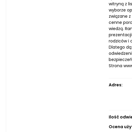
witryną z 
wyborze op
związane z
cenne pora
wiedzą. Ra
prezentacj
rodziców i
Dlatego dą
odwiedzeni
bezpieczeńs
Strona ww
Adres:
Ilość odwi
Ocena uży