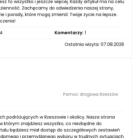
z to wszystko i jeszcze więcej. Każdy artykuł ma na celu
dzienność. Zachęcamy do odwiedzenia naszej strony,
orie i porady, które mogą zmienić Twoje życie na lepsze.
czenia!
4
Komentarzy:
1
Ostatnia wizyta: 07.08.2026
Pomoc drogowa Rzeszów
ch podróżujących w Rzeszowie i okolicy. Nasza strona
 w którym znajdziesz wszystko, co niezbędne do
talu będziesz miał dostęp do szczegółowych zestawień
iadomego i przemyślanego wyboru w trudnych sytuacjach