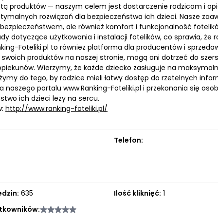
listą produktów — naszym celem jest dostarczenie rodzicom i
tymalnych rozwiązań dla bezpieczeństwa ich dzieci. Nasze zaaw
 bezpieczeństwem, ale również komfort i funkcjonalność foteli
dy dotyczące użytkowania i instalacji fotelików, co sprawia, ż
nking-Foteliki.pl to również platforma dla producentów i sprze
i swoich produktów na naszej stronie, mogą oni dotrzeć do szer
 opiekunów. Wierzymy, że każde dziecko zasługuje na maksyma
żymy do tego, by rodzice mieli łatwy dostęp do rzetelnych info
a naszego portalu www.Ranking-Foteliki.pl i przekonania się oso
two ich dzieci leży na sercu.
w:
http://www.ranking-foteliki.pl/
Telefon:
edzin:
635
Ilość kliknięć:
1
tkowników: