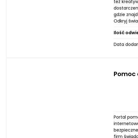
też kreaty
dostarczen
gdzie znajd
Odkryj świ
Ilość odwi
Data dodan
Pomoc 
Portal pom
internetow
bezpieczne
firm świad