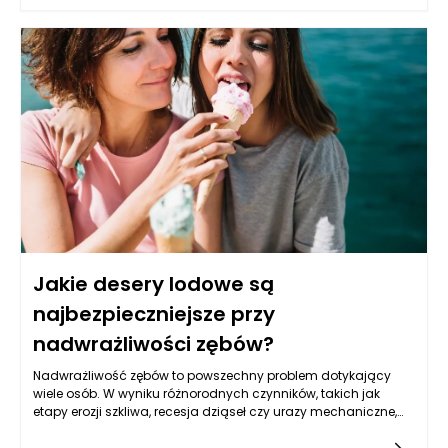
jak piasek, żwir, węgiel czy materiały chemiczne. Dzięki swoim
właściwościom, worki big bag z wkładką foliową są nie tylko
wytrzymałe, ale też elastyczne, co znacznie ułatwia ich
napełnianie i transport. Dodatkowo, wkładka foliowa stanowi
barierę, która zabezpiecza zawartość przed zmoknięciem, co w
konsekwencji przekłada się na ich dłuższy okres przydatności
oraz zachowanie jakości transportowanych materiałów.
Jakie desery lodowe są
najbezpieczniejsze przy
nadwrażliwości zębów?
Nadwrażliwość zębów to powszechny problem dotykający
wiele osób. W wyniku różnorodnych czynników, takich jak
etapy erozji szkliwa, recesja dziąseł czy urazy mechaniczne,
zęby stają się nadwrażliwe na bodźce termiczne, chemiczne
czy mechaniczne. Osoby cierpiące na tę przypadłość często