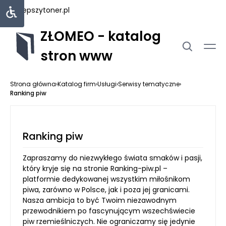
najlepszytoner.pl
ZŁOMEO - katalog
stron www
Strona główna
›
Katalog firm
›
Usługi
›
Serwisy tematyczne
›
Ranking piw
Ranking piw
Zapraszamy do niezwykłego świata smaków i pasji,
który kryje się na stronie Ranking-piw.pl –
platformie dedykowanej wszystkim miłośnikom
piwa, zarówno w Polsce, jak i poza jej granicami.
Nasza ambicja to być Twoim niezawodnym
przewodnikiem po fascynującym wszechświecie
piw rzemieślniczych. Nie ograniczamy się jedynie