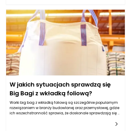
W jakich sytuacjach sprawdzą się
Big Bagi z wkładką foliową?
Worki big bag z wkładką foliową są szczególnie popularnym
rozwiązaniem w branży budowlanej oraz przemysłowej, gdzie
ich wszechstronność sprawia, że doskonale sprawdzają się w
różnych sytuacjach. Wkładki foliowe dodają im dodatkowej
ochrony przed wilgocią i zanieczyszczeniami, co czyni je
idealnym wyborem do transportu materiałów sypkich takich