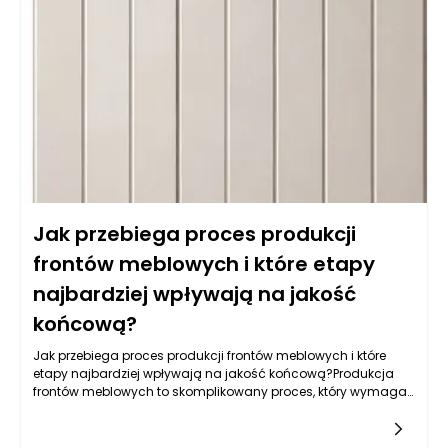
ułatwiają czyszczenie. Z kolei fronty lakierowane w kolorach
matowych i półmatowych, oprócz estetycznych walorów,
oferują również łatwość w utrzymaniu czystości, co jest
kluczowe w kuchni. Warto także zwrócić uwagę na powłokę
akrylową, która nie tylko jest odporna na wilgoć, ale również
używana do produkcji mebli na wymiar daje wyjątkowe efekty
wizualne, nadając kuchni nowoczesny i elegancki wygląd.
Jak przebiega proces produkcji
frontów meblowych i które etapy
najbardziej wpływają na jakość
końcową?
Jak przebiega proces produkcji frontów meblowych i które
etapy najbardziej wpływają na jakość końcową?Produkcja
frontów meblowych to skomplikowany proces, który wymaga
zastosowania nowoczesnych technologii, precyzyjnych
narzędzi oraz