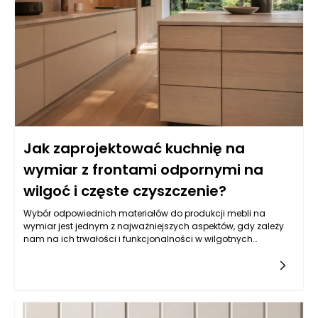
Jak zaprojektować kuchnię na
wymiar z frontami odpornymi na
wilgoć i częste czyszczenie?
Wybór odpowiednich materiałów do produkcji mebli na
wymiar jest jednym z najważniejszych aspektów, gdy zależy
nam na ich trwałości i funkcjonalności w wilgotnych
warunkach, jakimi często są kuchnie. Balans pomiędzy
estetyką a odpornością na wilgoć wymaga zrozumienia
właściwości różnych typów materiałów. Do najczęściej
wybieranych należy płyta MDF powlekana melaminą, mdf lub
sklejka wodoodporna. Istotne jest, aby materiał miał
dodatkowe powłoki ochronne, które zatrzymują wilgoć i