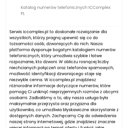
Katalog numerów telefonicznych ICComplex
PL
Serwis iccomplex.pl to doskonałe rozwiązanie dla
wszystkich, którzy pragną upewnić się co do
tożsamości osób, dzwoniących do nich. Nasza
platforma dysponuje bogatym katalogiem numerów
telefonicznych, który umożliwia szybkie i łatwe
rozpoznanie, kto dzwoni. W obliczu rosnącej liczby
niechcianych połączeń oraz telefonów spamowych,
możliwość identyfikacji dzwoniącego staje się
niezwykle cenna. W iccomplex.pl znajdziesz
różnorodne informacje dotyczące numerów, które
pomogą Ci uniknąć nieprzyjemnych rozmów z obcymi
osobami. Zadbaliśmy o to, aby nasza usługa była
maksymalnie przejrzysta oraz przyjazna dla
użytkownika, co umożliwia błyskawiczne skorzystanie z
dostępnych danych. Zachęcamy Cię do odwiedzenia
naszej strony internetowej, gdzie znajdziesz znacznie
więcej informacji na temat oferty i funkcji, jakie