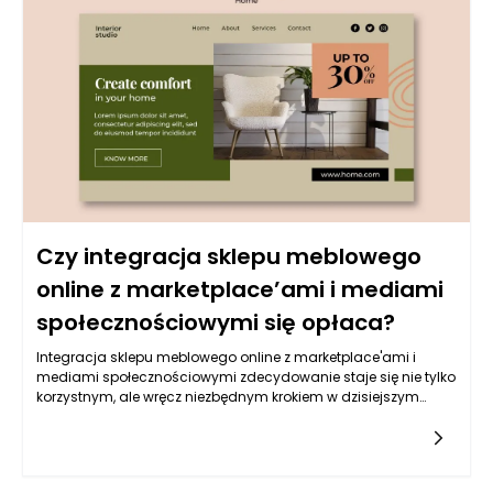
Czy integracja sklepu meblowego
online z marketplace’ami i mediami
społecznościowymi się opłaca?
Integracja sklepu meblowego online z marketplace'ami i
mediami społecznościowymi zdecydowanie staje się nie tylko
korzystnym, ale wręcz niezbędnym krokiem w dzisiejszym
cyfrowym świecie. Sklepy meblowe, które starają się przetrwać
i rozwijać w dobie rosnącej konkurencji oraz zmieniających się
nawyków zakupowych, są zmuszone do myślenia
strategicznego. Marketplace'y, takie jak Amazon, eBay czy