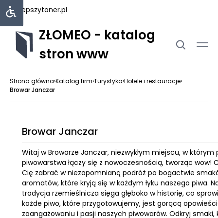
najlepszytoner.pl
ZŁOMEO - katalog
stron www
Strona główna
›
Katalog firm
›
Turystyka
›
Hotele i restauracje
›
Browar Janczar
Browar Janczar
Witaj w Browarze Janczar, niezwykłym miejscu, w którym 
piwowarstwa łączy się z nowoczesnością, tworząc wow!
Cię zabrać w niezapomnianą podróż po bogactwie smakó
aromatów, które kryją się w każdym łyku naszego piwa. N
tradycja rzemieślnicza sięga głęboko w historię, co sprawi
każde piwo, które przygotowujemy, jest gorącą opowieści
zaangażowaniu i pasji naszych piwowarów. Odkryj smaki, 