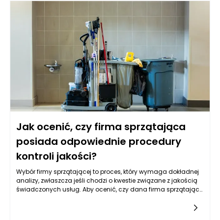
lokalne platformy sprzedażowe, oferują ogromny zasięg, co
pozwala na dotarcie do potencjalnych klientów, którzy być
może nie trafiliby na stronę internetową konkretnego sklepu
meblowego online. Dzięki integracji z tymi platformami sklep
ma szansę zwiększyć swoją widoczność i sprzedaż, co jest
kluczowe dla jego sukcesu.
Jak ocenić, czy firma sprzątająca
posiada odpowiednie procedury
kontroli jakości?
Wybór firmy sprzątającej to proces, który wymaga dokładnej
analizy, zwłaszcza jeśli chodzi o kwestie związane z jakością
świadczonych usług. Aby ocenić, czy dana firma sprzątająca
dysponuje odpowiednimi procedurami kontroli jakości, warto
zwrócić uwagę na kilka kluczowych aspektów. Po pierwsze,
dobrze jest zapoznać się z filozofią jakości, która przyświeca