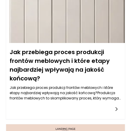
kluczowe w kuchni. Warto także zwrócić uwagę na powłokę
akrylową, która nie tylko jest odporna na wilgoć, ale również
używana do produkcji mebli na wymiar daje wyjątkowe efekty
wizualne, nadając kuchni nowoczesny i elegancki wygląd.
Jak przebiega proces produkcji
frontów meblowych i które etapy
najbardziej wpływają na jakość
końcową?
Jak przebiega proces produkcji frontów meblowych i które
etapy najbardziej wpływają na jakość końcową?Produkcja
frontów meblowych to skomplikowany proces, który wymaga
zastosowania nowoczesnych technologii, precyzyjnych
narzędzi oraz