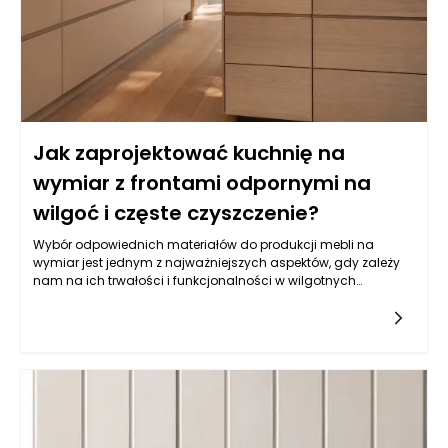
Jak zaprojektować kuchnię na
wymiar z frontami odpornymi na
wilgoć i częste czyszczenie?
Wybór odpowiednich materiałów do produkcji mebli na
wymiar jest jednym z najważniejszych aspektów, gdy zależy
nam na ich trwałości i funkcjonalności w wilgotnych
warunkach, jakimi często są kuchnie. Balans pomiędzy
estetyką a odpornością na wilgoć wymaga zrozumienia
właściwości różnych typów materiałów. Do najczęściej
wybieranych należy płyta MDF powlekana melaminą, mdf lub
sklejka wodoodporna. Istotne jest, aby materiał miał
dodatkowe powłoki ochronne, które zatrzymują wilgoć i
ułatwiają czyszczenie. Z kolei fronty lakierowane w kolorach
matowych i półmatowych, oprócz estetycznych walorów,
oferują również łatwość w utrzymaniu czystości, co jest