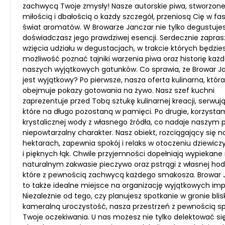
zachwycą Twoje zmysły! Nasze autorskie piwa, stworzone
miłością i dbałością o każdy szczegół, przeniosą Cię w f
świat aromatów. W Browarze Janczar nie tylko degustuje
doświadczasz jego prawdziwej esencji. Serdecznie zapra
wzięcia udziału w degustacjach, w trakcie których będzie
możliwość poznać tajniki warzenia piwa oraz historię każ
naszych wyjątkowych gatunków. Co sprawia, że Browar J
jest wyjątkowy? Po pierwsze, nasza oferta kulinarna, która
obejmuje pokazy gotowania na żywo. Nasz szef kuchni
zaprezentuje przed Tobą sztukę kulinarnej kreacji, serwuj
które na długo pozostaną w pamięci. Po drugie, korzysta
krystalicznej wody z własnego źródła, co nadaje naszym
niepowtarzalny charakter. Nasz obiekt, rozciągający się n
hektarach, zapewnia spokój i relaks w otoczeniu dziewicz
i pięknych łąk. Chwile przyjemności dopełniają wypiekane
naturalnym zakwasie pieczywo oraz pstrągi z własnej hod
które z pewnością zachwycą każdego smakosza. Browar 
to także idealne miejsce na organizację wyjątkowych imp
Niezależnie od tego, czy planujesz spotkanie w gronie blis
kameralną uroczystość, nasza przestrzeń z pewnością sp
Twoje oczekiwania. U nas możesz nie tylko delektować si