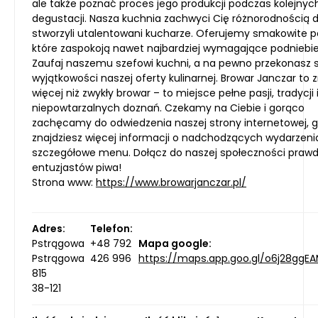
ale także poznać proces jego produkcji podczas kolejnyc
degustacji. Nasza kuchnia zachwyci Cię różnorodnością d
stworzyli utalentowani kucharze. Oferujemy smakowite p
które zaspokoją nawet najbardziej wymagające podniebie
Zaufaj naszemu szefowi kuchni, a na pewno przekonasz s
wyjątkowości naszej oferty kulinarnej. Browar Janczar to 
więcej niż zwykły browar – to miejsce pełne pasji, tradycji 
niepowtarzalnych doznań. Czekamy na Ciebie i gorąco
zachęcamy do odwiedzenia naszej strony internetowej, g
znajdziesz więcej informacji o nadchodzących wydarzeni
szczegółowe menu. Dołącz do naszej społeczności praw
entuzjastów piwa!
Strona www:
https://www.browarjanczar.pl/
Adres:
Telefon:
Pstrągowa
+48 792
Mapa google:
Pstrągowa
426 996
https://maps.app.goo.gl/o6j28ggE
815
38-121