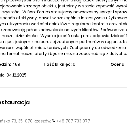
ć i przewidywalność świadczonych usług. Dzięki elastycznym 
cjonowania każdego obiektu, jesteśmy w stanie zapewnić wysoki
 czystości. W Bon-Forum stosujemy nowoczesny sprzęt i spraw
w sposób efektywny, nawet w szczególnie intensywnie użytkowan
ym utrzymaniu wartości obiektów – regularne kontrole oraz sta
óre zapewniają pełne zadowolenie naszych klientów. Zarówno rzet
naszej działalności. Wysoka jakość usług oraz odpowiedzialnoś
um jest jednym z najbardziej zaufanych partnerów w regionie
kiwaniom wspólnot mieszkaniowych. Zachęcamy do odwiedzenia na
 na temat naszej oferty i będzie można zapoznać się z dotychc
edzin:
489
Ilość kliknięć:
0
Ocena:
a: 04.12.2025
estauracja
ska 73, 35-078 Rzeszów,
+48 787 733 077