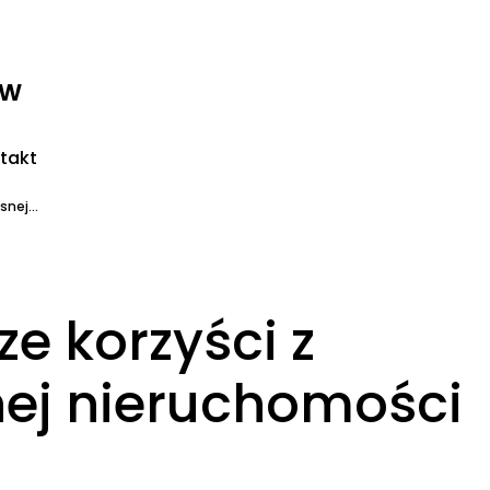
ww
takt
nej...
ze korzyści z
ej nieruchomości