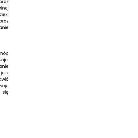
oraz
lnej
ięki
oraz
anie
omóc
oju.
anie
ją z
awić
woju
 się