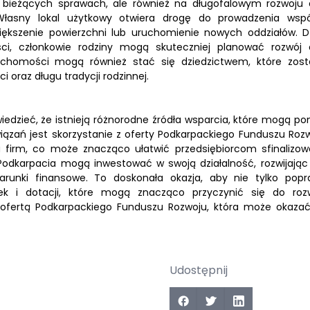
a bieżących sprawach, ale również na długofalowym rozwoju 
Własny lokal użytkowy otwiera drogę do prowadzenia wspó
iększenie powierzchni lub uruchomienie nowych oddziałów. Dz
ści, członkowie rodziny mogą skuteczniej planować rozwój 
eruchomości mogą również stać się dziedzictwem, które zost
 oraz długu tradycji rodzinnej.
wiedzieć, że istnieją różnorodne źródła wsparcia, które mogą p
iązań jest skorzystanie z oferty Podkarpackiego Funduszu Rozw
 firm, co może znacząco ułatwić przedsiębiorcom sfinalizow
Podkarpacia mogą inwestować w swoją działalność, rozwijając 
arunki finansowe. To doskonała okazja, aby nie tylko popr
zek i dotacji, które mogą znacząco przyczynić się do roz
ofertą Podkarpackiego Funduszu Rozwoju, która może okazać
Udostępnij