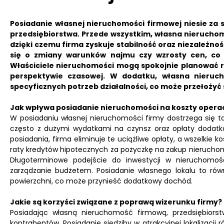
Posiadanie własnej nieruchomości firmowej niesie za 
przedsiębiorstwa. Przede wszystkim, własna nieruchom
dzięki czemu firma zyskuje stabilność oraz niezależnoś
się o zmiany warunków najmu czy wzrosty cen, co
Właściciele nieruchomości mogą spokojnie planować roz
perspektywie czasowej. W dodatku, własna nieruc
specyficznych potrzeb działalności, co może przełożyć
Jak wpływa posiadanie nieruchomości na koszty opera
W posiadaniu własnej nieruchomości firmy dostrzega się t
często z dużymi wydatkami na czynsz oraz opłaty dodatk
posiadania, firma eliminuje te uciążliwe opłaty, a wszelkie 
raty kredytów hipotecznych za pożyczkę na zakup nieruchom
Długoterminowe podejście do inwestycji w nieruchomość
zarządzanie budżetem. Posiadanie własnego lokalu to ró
powierzchni, co może przynieść dodatkowy dochód.
Jakie są korzyści związane z poprawą wizerunku firmy?
Posiadając własną nieruchomość firmową, przedsiębiorst
kontrahentów. Posiadanie siedziby w atrakcyjnej lokalizacj