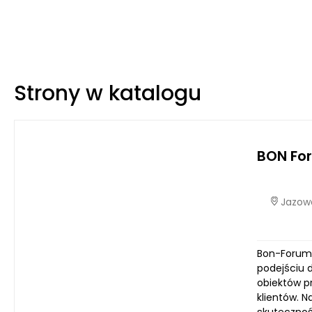
Strony w katalogu
BON For
Jazowa
Bon-Forum t
podejściu d
obiektów p
klientów. 