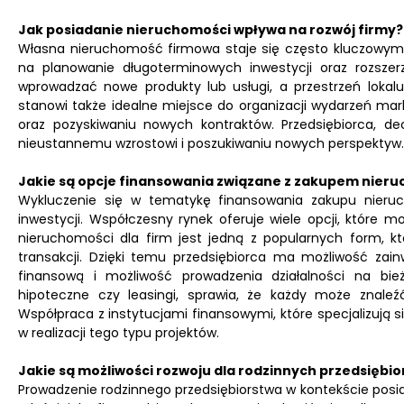
Jak posiadanie nieruchomości wpływa na rozwój firmy?
Własna nieruchomość firmowa staje się często kluczowym e
na planowanie długoterminowych inwestycji oraz rozszer
wprowadzać nowe produkty lub usługi, a przestrzeń loka
stanowi także idealne miejsce do organizacji wydarzeń mark
oraz pozyskiwaniu nowych kontraktów. Przedsiębiorca, d
nieustannemu wzrostowi i poszukiwaniu nowych perspektyw.
Jakie są opcje finansowania związane z zakupem nier
Wykluczenie się w tematykę finansowania zakupu nieruc
inwestycji. Współczesny rynek oferuje wiele opcji, które 
nieruchomości dla firm jest jedną z popularnych form, k
transakcji. Dzięki temu przedsiębiorca ma możliwość za
finansową i możliwość prowadzenia działalności na bie
hipoteczne czy leasingi, sprawia, że każdy może znaleź
Współpraca z instytucjami finansowymi, które specjalizują s
w realizacji tego typu projektów.
Jakie są możliwości rozwoju dla rodzinnych przedsiębio
Prowadzenie rodzinnego przedsiębiorstwa w kontekście posia