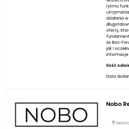
skutecznoś
rytmu funk
utrzymania
działania 
długofalow
oferty, kt
fundament 
że Bon-For
jak i ocze
informacje
Ilość odwi
Data dodani
Nobo R
Hetmań