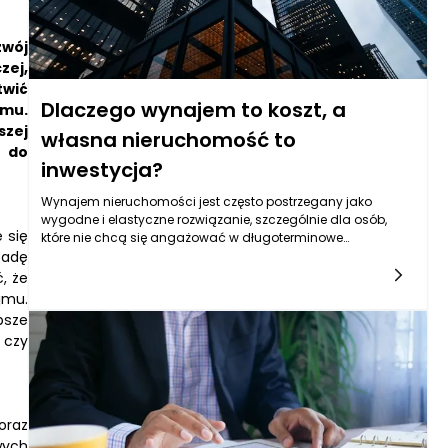
zwój
zej,
twić
Dlaczego wynajem to koszt, a
jmu.
szej
własna nieruchomość to
i do
inwestycja?
Wynajem nieruchomości jest często postrzegany jako
wygodne i elastyczne rozwiązanie, szczególnie dla osób,
 się
które nie chcą się angażować w długoterminowe
sadę
zobowiązania finansowe. Mimo że wydaje się, że wynajem to
idealna opcja dla wielu, w rzeczywistości niesie on za sobą
, że
liczne koszty, które kumulują się w czasie. Płacąc za
jmu.
wynajem, fundujemy nie tylko komfort życia na danym
psze
etapie, ale także przekazujemy pieniądze na rzecz właściciela
 czy
nieruchomości, nie zyskując nic w zamian. O ile przez pewien
czas możemy cieszyć się chwilową swobodą, nasze
nakłady finansowe biorą w końcu górę nad korzyściami.
Ponadto, wynajem wiąże się z brakiem stabilności, ponieważ
każdy moment może przynieść decyzję właściciela o
oraz
podniesieniu czynszu lub zakończeniu umowy. W
wych