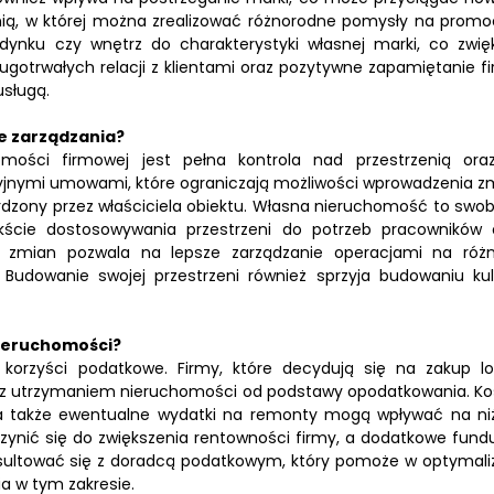
nią, w której można zrealizować różnorodne pomysły na promoc
ynku czy wnętrz do charakterystyki własnej marki, co zwię
ugotrwałych relacji z klientami oraz pozytywne zapamiętanie fi
usługą.
e zarządzania?
ości firmowej jest pełna kontrola nad przestrzenią oraz
yjnymi umowami, które ograniczają możliwości wprowadzenia z
rdzony przez właściciela obiektu. Własna nieruchomość to swo
ście dostosowywania przestrzeni do potrzeb pracowników 
ia zmian pozwala na lepsze zarządzanie operacjami na róż
udowanie swojej przestrzeni również sprzyja budowaniu kul
nieruchomości?
korzyści podatkowe. Firmy, które decydują się na zakup lo
 z utrzymaniem nieruchomości od podstawy opodatkowania. Ko
 a także ewentualne wydatki na remonty mogą wpływać na ni
zynić się do zwiększenia rentowności firmy, a dodatkowe fund
sultować się z doradcą podatkowym, który pomoże w optymaliz
ia w tym zakresie.