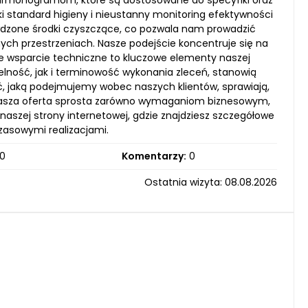
harmonogramom, które są dostosowane do specyfiki oraz
 standard higieny i nieustanny monitoring efektywności
dzone środki czyszczące, co pozwala nam prowadzić
ych przestrzeniach. Nasze podejście koncentruje się na
łe wsparcie techniczne to kluczowe elementy naszej
elność, jak i terminowość wykonania zleceń, stanowią
ć, jaką podejmujemy wobec naszych klientów, sprawiają,
. Nasza oferta sprosta zarówno wymaganiom biznesowym,
szej strony internetowej, gdzie znajdziesz szczegółowe
zasowymi realizacjami.
0
Komentarzy:
0
Ostatnia wizyta: 08.08.2026