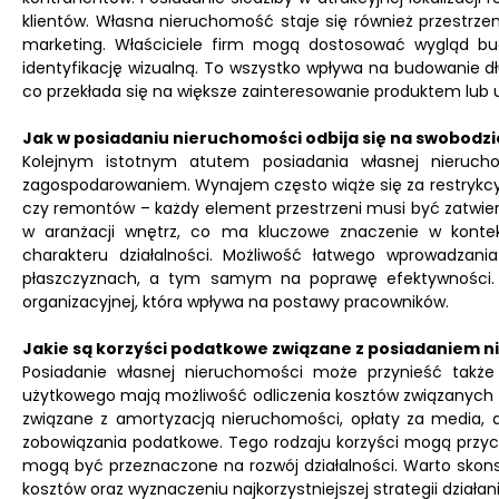
klientów. Własna nieruchomość staje się również przestrze
marketing. Właściciele firm mogą dostosować wygląd bud
identyfikację wizualną. To wszystko wpływa na budowanie dł
co przekłada się na większe zainteresowanie produktem lub 
Jak w posiadaniu nieruchomości odbija się na swobodzi
Kolejnym istotnym atutem posiadania własnej nieruchom
zagospodarowaniem. Wynajem często wiąże się za restrykc
czy remontów – każdy element przestrzeni musi być zatwie
w aranżacji wnętrz, co ma kluczowe znaczenie w kontek
charakteru działalności. Możliwość łatwego wprowadzan
płaszczyznach, a tym samym na poprawę efektywności. B
organizacyjnej, która wpływa na postawy pracowników.
Jakie są korzyści podatkowe związane z posiadaniem 
Posiadanie własnej nieruchomości może przynieść także 
użytkowego mają możliwość odliczenia kosztów związanych
związane z amortyzacją nieruchomości, opłaty za media,
zobowiązania podatkowe. Tego rodzaju korzyści mogą przyc
mogą być przeznaczone na rozwój działalności. Warto skon
kosztów oraz wyznaczeniu najkorzystniejszej strategii działan