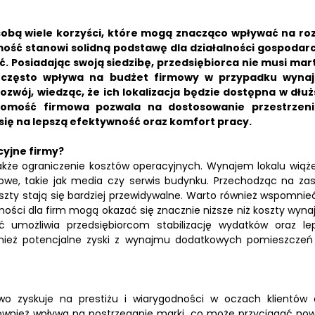
sobą wiele korzyści, które mogą znacząco wpływać na ro
ość stanowi solidną podstawę dla działalności gospodarc
ć. Posiadając swoją siedzibę, przedsiębiorca nie musi mar
 często wpływa na budżet firmowy w przypadku wyna
wój, wiedząc, że ich lokalizacja będzie dostępna w dłuż
homość firmowa pozwala na dostosowanie przestrzen
 się na lepszą efektywność oraz komfort pracy.
cyjne firmy?
akże ograniczenie kosztów operacyjnych. Wynajem lokalu wiąże
owe, takie jak media czy serwis budynku. Przechodząc na za
koszty stają się bardziej przewidywalne. Warto również wspomnieć
ości dla firm mogą okazać się znacznie niższe niż koszty wyna
 umożliwia przedsiębiorcom stabilizację wydatków oraz le
wnież potencjalne zyski z wynajmu dodatkowych pomieszczeń
wo zyskuje na prestiżu i wiarygodności w oczach klientów 
i również wpływa na postrzeganie marki, co może przyciągać no