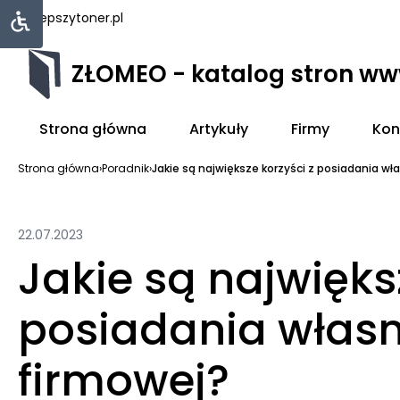
najlepszytoner.pl
ZŁOMEO - katalog stron w
Strona główna
Artykuły
Firmy
Kon
Strona główna
›
Poradnik
›
Jakie są największe korzyści z posiadania włas
22.07.2023
Jakie są najwięks
posiadania własn
firmowej?