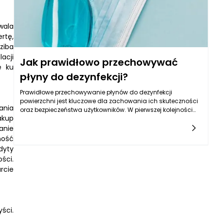
drogę do realnych oszczędności. W wielu przypadkach, rata
kredytu czy pożyczki może być niższa niż miesięczny czynsz,
co czyni zakup nieruchomości bardziej opłacalnym
wala
rozwiązaniem. Dzięki dobrze zaplanowanej pożyczce na
rtę,
zakup nieruchomości dla firm, inwestycja ta staje się
ziba
dostępna także dla rozwijających się przedsiębiorstw.
acji
Jak prawidłowo przechowywać
e ku
płyny do dezynfekcji?
Prawidłowe przechowywanie płynów do dezynfekcji
powierzchni jest kluczowe dla zachowania ich skuteczności
ania
oraz bezpieczeństwa użytkowników. W pierwszej kolejności
akup
należy zwrócić uwagę na miejsce, w którym te produkty będą
przechowywane. Powinno być to ciemne, chłodne oraz
anie
dobrze wentylowane pomieszczenie, które zminimalizuje
ność
ekspozycję na promieniowanie słoneczne i wysokie
dyty
temperatury. Płyny do dezynfekcji powierzchni, zwłaszcza te
ści.
zawierające alkohol, są wrażliwe na zmiany temperatury.
rcie
Przechowywanie w zbyt ciepłym miejscu może prowadzić do
ich degradacji, co obniży ich skuteczność. Warto również
unikać miejsc o dużym nasłonecznieniu, ponieważ
promieniowanie UV może wpłynąć na skład chemiczny tych
płynów.
ści.