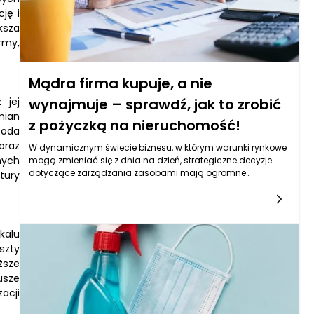
przeciwieństwie do tego, posiadanie własnej nieruchomości
ję i
to nie tylko gwarancja stabilności, ale i możliwość budowy
ksza
aktywów, które w dłuższej perspektywie mogą przynieść
rmy,
znaczne zyski.
Mądra firma kupuje, a nie
 jej
wynajmuje – sprawdź, jak to zrobić
mian
z pożyczką na nieruchomość!
boda
oraz
W dynamicznym świecie biznesu, w którym warunki rynkowe
nych
mogą zmieniać się z dnia na dzień, strategiczne decyzje
dotyczące zarządzania zasobami mają ogromne
tury
znaczenie dla stabilności i przyszłości firmy. Jedną z takich
decyzji jest wybór między wynajmem a zakupem
nieruchomości. Mądre firmy coraz częściej skłaniają się ku
zakupowi, traktując go jako długoterminową inwestycję.
kalu
Posiadanie nieruchomości oznacza nie tylko możliwość
szty
budowania kapitału, ale również zabezpieczenie przed
nieprzewidywalnymi zmianami cen najmu. Co więcej,
ższe
nieruchomość staje się trwałym składnikiem majątku,
usze
wpływającym pozytywnie na bilans firmy i jej zdolność
acji
kredytową. W przeciwieństwie do wynajmu, który generuje
stałe koszty operacyjne bez wartości dodanej, zakup otwiera