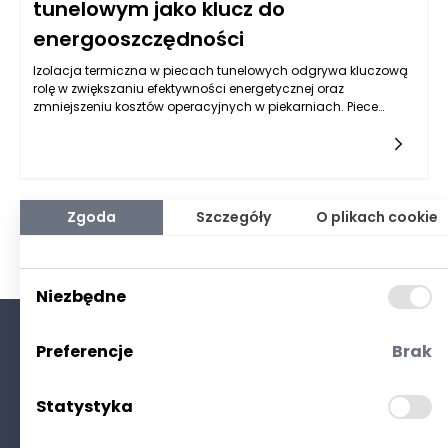
tunelowym jako klucz do
energooszczędności
Izolacja termiczna w piecach tunelowych odgrywa kluczową
rolę w zwiększaniu efektywności energetycznej oraz
zmniejszeniu kosztów operacyjnych w piekarniach. Piece
tunelowe, stosowane w masowej produkcji pieczywa i innych
wyrobów cukierniczych, są zaprojektowane w taki sposób, aby
zapewnić optymalne warunki pieczenia. Dobrze
zaprojektowana i wykonana izolacja termiczna pozwala na
minimalizację strat ciepła, co z kolei przekłada się na
zmniejszenie zużycia energii potrzebnej do podgrzania
Zgoda
Szczegóły
O plikach cookie
komory pieczenia. Dzięki temu piekarze mogą osiągnąć
znaczące oszczędności w rachunkach za energię, co jest
szczególnie istotne w dobie ciągłego wzrostu cen energii.
Niezbędne
Preferencje
Brak
O nas
Kontakt
Statystyka
Polityka prywatności
(RODO. Cookies)