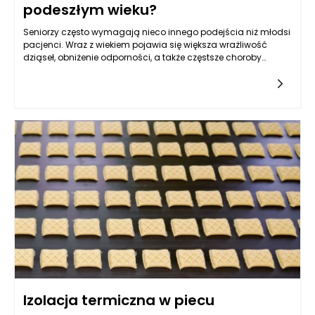
podeszłym wieku?
Seniorzy często wymagają nieco innego podejścia niż młodsi
pacjenci. Wraz z wiekiem pojawia się większa wrażliwość
dziąseł, obniżenie odporności, a także częstsze choroby
ogólnoustrojowe, które mogą wpływać na kondycję jamy
ustnej. Dlatego kluczowe jest, aby dentysta potrafił
dostosować plan leczenia do stanu zdrowia ogólnego
pacjenta. Leczenie protetyczne, delikatna higienizacja,
profilaktyka chorób przyzębia czy leczenie nadwrażliwości to
tylko część zabiegów, które powinny być indywidualnie
dobierane. Gabinet Kołodziejczykowie – dentysta Rzeszów –
oferuje kompleksową opiekę seniorom, uwzględniając ich
potrzeby zdrowotne, ale też emocjonalne, takie jak niepokój
przed leczeniem czy problemy z poruszaniem się.
Izolacja termiczna w piecu