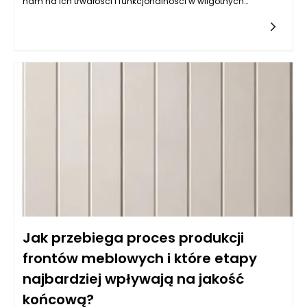
nam na ich trwałości i funkcjonalności w wilgotnych
warunkach, jakimi często są kuchnie. Balans pomiędzy
estetyką a odpornością na wilgoć wymaga zrozumienia
właściwości różnych typów materiałów. Do najczęściej
wybieranych należy płyta MDF powlekana melaminą, mdf lub
sklejka wodoodporna. Istotne jest, aby materiał miał
dodatkowe powłoki ochronne, które zatrzymują wilgoć i
ułatwiają czyszczenie. Z kolei fronty lakierowane w kolorach
matowych i półmatowych, oprócz estetycznych walorów,
oferują również łatwość w utrzymaniu czystości, co jest
kluczowe w kuchni. Warto także zwrócić uwagę na powłokę
akrylową, która nie tylko jest odporna na wilgoć, ale również
używana do produkcji mebli na wymiar daje wyjątkowe efekty
wizualne, nadając kuchni nowoczesny i elegancki wygląd.
Jak przebiega proces produkcji
frontów meblowych i które etapy
najbardziej wpływają na jakość
końcową?