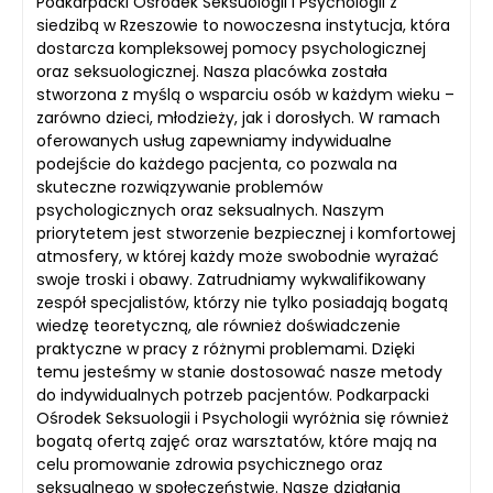
Podkarpacki Ośrodek Seksuologii i Psychologii z
siedzibą w Rzeszowie to nowoczesna instytucja, która
dostarcza kompleksowej pomocy psychologicznej
oraz seksuologicznej. Nasza placówka została
stworzona z myślą o wsparciu osób w każdym wieku –
zarówno dzieci, młodzieży, jak i dorosłych. W ramach
oferowanych usług zapewniamy indywidualne
podejście do każdego pacjenta, co pozwala na
skuteczne rozwiązywanie problemów
psychologicznych oraz seksualnych. Naszym
priorytetem jest stworzenie bezpiecznej i komfortowej
atmosfery, w której każdy może swobodnie wyrażać
swoje troski i obawy. Zatrudniamy wykwalifikowany
zespół specjalistów, którzy nie tylko posiadają bogatą
wiedzę teoretyczną, ale również doświadczenie
praktyczne w pracy z różnymi problemami. Dzięki
temu jesteśmy w stanie dostosować nasze metody
do indywidualnych potrzeb pacjentów. Podkarpacki
Ośrodek Seksuologii i Psychologii wyróżnia się również
bogatą ofertą zajęć oraz warsztatów, które mają na
celu promowanie zdrowia psychicznego oraz
seksualnego w społeczeństwie. Nasze działania