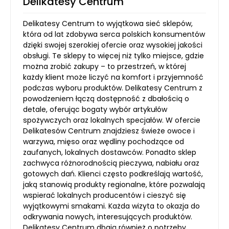
Delikatesy Centrum
Delikatesy Centrum to wyjątkowa sieć sklepów,
która od lat zdobywa serca polskich konsumentów
dzięki swojej szerokiej ofercie oraz wysokiej jakości
obsługi. Te sklepy to więcej niż tylko miejsce, gdzie
można zrobić zakupy – to przestrzeń, w której
każdy klient może liczyć na komfort i przyjemność
podczas wyboru produktów. Delikatesy Centrum z
powodzeniem łączą dostępność z dbałością o
detale, oferując bogaty wybór artykułów
spożywczych oraz lokalnych specjałów. W ofercie
Delikatesów Centrum znajdziesz świeże owoce i
warzywa, mięso oraz wędliny pochodzące od
zaufanych, lokalnych dostawców. Ponadto sklep
zachwyca różnorodnością pieczywa, nabiału oraz
gotowych dań. Klienci często podkreślają wartość,
jaką stanowią produkty regionalne, które pozwalają
wspierać lokalnych producentów i cieszyć się
wyjątkowymi smakami. Każda wizyta to okazja do
odkrywania nowych, interesujących produktów.
Delikatesy Centrum dbają również o potrzeby