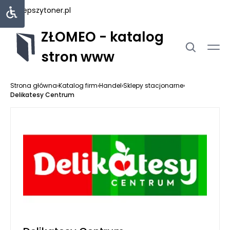
najlepszytoner.pl
ZŁOMEO - katalog
stron www
Strona główna
›
Katalog firm
›
Handel
›
Sklepy stacjonarne
›
Delikatesy Centrum