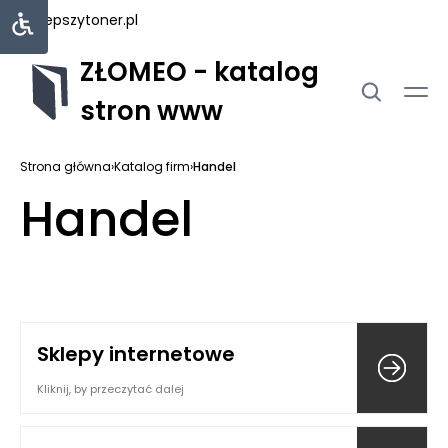
najlepszytoner.pl
ZŁOMEO - katalog
stron www
Strona główna
›
Katalog firm
›
Handel
Handel
Sklepy internetowe
Kliknij, by przeczytać dalej