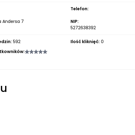
Telefon:
 Andersa 7
NIP:
5272638392
edzin:
592
Ilość kliknięć:
0
tkowników:
łu