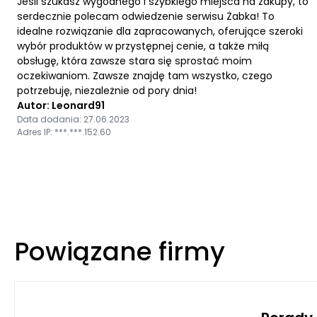
Jeśli szukasz wygodnego i szybkiego miejsca na zakupy, to
serdecznie polecam odwiedzenie serwisu Żabka! To
idealne rozwiązanie dla zapracowanych, oferujące szeroki
wybór produktów w przystępnej cenie, a także miłą
obsługę, która zawsze stara się sprostać moim
oczekiwaniom. Zawsze znajdę tam wszystko, czego
potrzebuję, niezależnie od pory dnia!
Autor: Leonard91
Data dodania: 27.06.2023
Adres IP: ***.***.152.60
Powiązane firmy