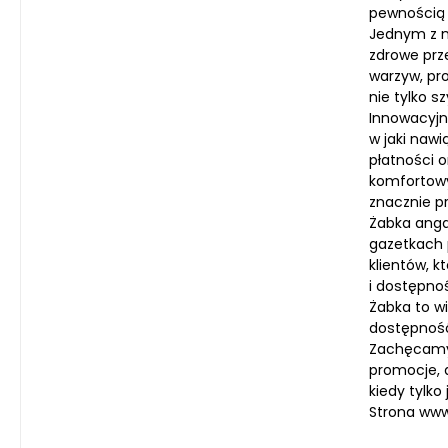
pewnością z
Jednym z n
zdrowe prze
warzyw, pr
nie tylko s
Innowacyjn
w jaki nawi
płatności o
komfortowy
znacznie p
Żabka anga
gazetkach 
klientów, 
i dostępnoś
Żabka to w
dostępność
Zachęcamy C
promocje, a
kiedy tylko 
Strona ww