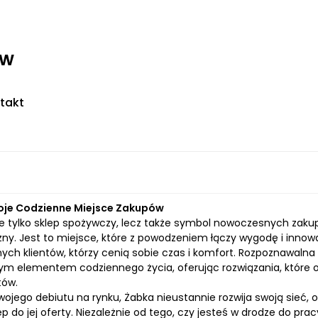
ww
takt
oje Codzienne Miejsce Zakupów
e tylko sklep spożywczy, lecz także symbol nowoczesnych zakupów
zny. Jest to miejsce, które z powodzeniem łączy wygodę i inno
ch klientów, którzy cenią sobie czas i komfort. Rozpoznawalna 
ym elementem codziennego życia, oferując rozwiązania, które 
ów.
wojego debiutu na rynku, Żabka nieustannie rozwija swoją sieć, 
p do jej oferty. Niezależnie od tego, czy jesteś w drodze do pr