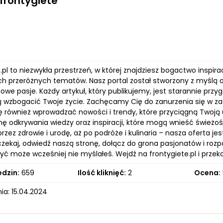
frontygiete
.pl to niezwykła przestrzeń, w której znajdziesz bogactwo inspira
h przeróżnych tematów. Nasz portal został stworzony z myślą 
we pasje. Każdy artykuł, który publikujemy, jest starannie prz
 wzbogacić Twoje życie. Zachęcamy Cię do zanurzenia się w za
ę również wprowadzać nowości i trendy, które przyciągną Twoją 
onę odkrywania wiedzy oraz inspiracji, które mogą wnieść śwież
rzez zdrowie i urodę, aż po podróże i kulinaria – nasza oferta j
 czekaj, odwiedź naszą stronę, dołącz do grona pasjonatów i rozp
yć może wcześniej nie myślałeś. Wejdź na frontygiete.pl i przek
edzin:
659
Ilość kliknięć:
2
Ocena:
ia: 15.04.2024