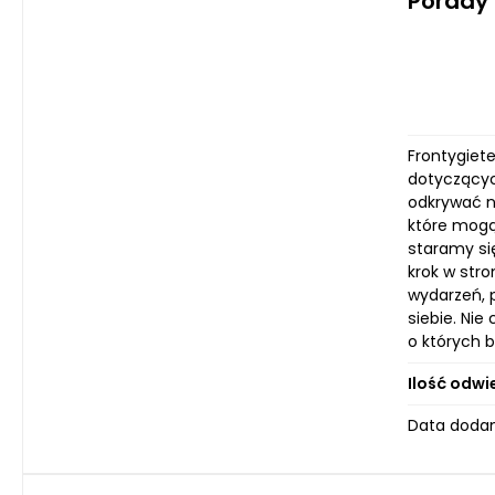
Porady 
Frontygiete
dotyczącyc
odkrywać no
które mogą
staramy si
krok w str
wydarzeń, p
siebie. Nie
o których b
Ilość odwi
Data dodan