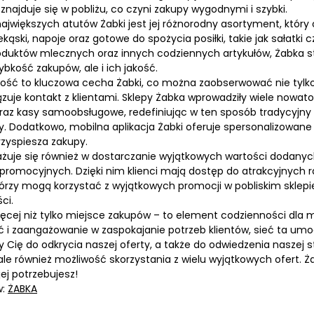
najduje się w pobliżu, co czyni zakupy wygodnymi i szybki.
ajwiększych atutów Żabki jest jej różnorodny asortyment, który 
kąski, napoje oraz gotowe do spożycia posiłki, takie jak sałatki 
oduktów mlecznych oraz innych codziennych artykułów, Żabka st
zybkość zakupów, ale i ich jakość.
ość to kluczowa cecha Żabki, co można zaobserwować nie tylko w
ązuje kontakt z klientami. Sklepy Żabka wprowadziły wiele nowat
raz kasy samoobsługowe, redefiniując w ten sposób tradycyjny p
. Dodatkowo, mobilna aplikacja Żabki oferuje spersonalizowane
rzyspiesza zakupy.
żuje się również w dostarczanie wyjątkowych wartości dodanyc
promocyjnych. Dzięki nim klienci mają dostęp do atrakcyjnych r
którzy mogą korzystać z wyjątkowych promocji w pobliskim sklepi
ci.
ięcej niż tylko miejsce zakupów – to element codzienności dla
 i zaangażowanie w zaspokajanie potrzeb klientów, sieć ta umoc
ię do odkrycia naszej oferty, a także do odwiedzenia naszej st
le również możliwość skorzystania z wielu wyjątkowych ofert. Ż
jej potrzebujesz!
w:
ŻABKA