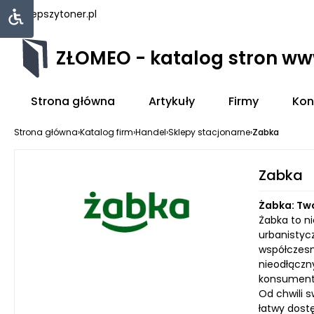
najlepszytoner.pl
ZŁOMEO - katalog stron w
Strona główna
Artykuły
Firmy
Kon
Strona główna
›
Katalog firm
›
Handel
›
Sklepy stacjonarne
›
Zabka
Zabka
Żabka: Tw
Żabka to ni
urbanistyc
współczesny
nieodłączn
konsument
Od chwili s
łatwy dostę