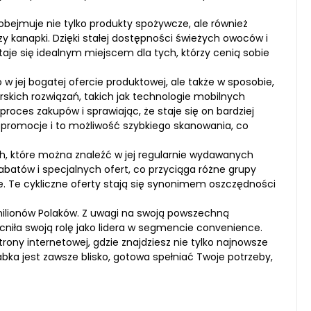
obejmuje nie tylko produkty spożywcze, ale również
czy kanapki. Dzięki stałej dostępności świeżych owoców i
aje się idealnym miejscem dla tych, którzy cenią sobie
 jej bogatej ofercie produktowej, ale także w sposobie,
orskich rozwiązań, takich jak technologie mobilnych
roces zakupów i sprawiając, że staje się on bardziej
 promocje i to możliwość szybkiego skanowania, co
h, które można znaleźć w jej regularnie wydawanych
abatów i specjalnych ofert, co przyciąga różne grupy
e. Te cykliczne oferty stają się synonimem oszczędności
 milionów Polaków. Z uwagi na swoją powszechną
niła swoją rolę jako lidera w segmencie convenience.
rony internetowej, gdzie znajdziesz nie tylko najnowsze
abka jest zawsze blisko, gotowa spełniać Twoje potrzeby,