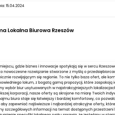
ia: 15.04.2024
ma Lokalna Biurowa Rzeszów
miejscu, gdzie biznes i innowacje spotykają się w sercu Rzeszo
to nowoczesne rozwiązanie stworzone z myślą o przedsiębiorcach
znie rozwijającym się regionie. To nie tylko baza ofert, ale kom
owiedniego lokum, z bogatą gamą propozycji, które zaspokoją ic
ny wybór biur usytuowanych w najatrakcyjniejszych lokalizacjach
szej korporacji, nasze oferty są skrojone na miarę Twoich indyw
jmu biura staje się łatwiejszy i bardziej komfortowy, co pozwal
 aby zapewniać najświeższe i najbardziej atrakcyjne oferty, kt
y szczegółowych informacji na temat dostępnych przestrzeni
ozumienie specyfiki lokalnego rynku sprawia, że jesteśmy w sta