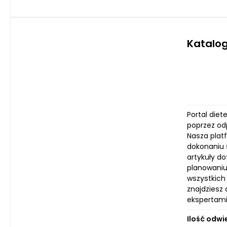
Katalo
Portal diet
poprzez odp
Nasza plat
dokonaniu 
artykuły do
planowaniu 
wszystkich
znajdziesz
ekspertami 
Ilość odwi