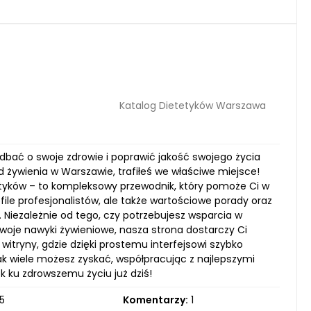
Katalog Dietetyków Warszawa
adbać o swoje zdrowie i poprawić jakość swojego życia
d żywienia w Warszawie, trafiłeś we właściwe miejsce!
tetyków – to kompleksowy przewodnik, który pomoże Ci w
ile profesjonalistów, ale także wartościowe porady oraz
 Niezależnie od tego, czy potrzebujesz wsparcia w
swoje nawyki żywieniowe, nasza strona dostarczy Ci
itryny, gdzie dzięki prostemu interfejsowi szybko
ak wiele możesz zyskać, współpracując z najlepszymi
ok ku zdrowszemu życiu już dziś!
5
Komentarzy:
1