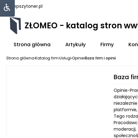
najlepszytoner.pl
ZŁOMEO - katalog stron w
Strona główna
Artykuły
Firmy
Kon
Strona główna
›
Katalog firm
›
Usługi
›
Opinie
›
Baza firm i opinii
Baza fir
Opinie-Pra
działającyc
niezależnie
platformie,
Tego rodza
Pracodawca
moderacji,
społecznoś