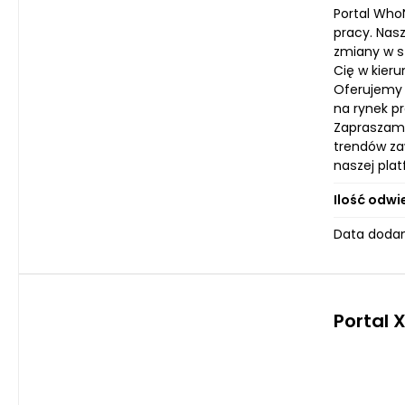
Portal WhoN
pracy. Nas
zmiany w s
Cię w kier
Oferujemy 
na rynek pr
Zapraszamy
trendów za
naszej pla
Ilość odwi
Data dodan
Portal 