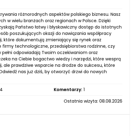
krywania różnorodnych aspektów polskiego biznesu. Nasz
ych w wielu branżach oraz regionach w Polsce. Dzięki
skają Państwo łatwy i błyskawiczny dostęp do istotnych
 osób poszukujących okazji do nawiązania współpracy
i, które dokumentują zmieniający się rynek oraz
e firmy technologiczne, przedsiębiorstwa rodzinne, czy
 w pełni odpowiadają Twoim oczekiwaniom oraz
zeka na Ciebie bogactwo wiedzy i narzędzi, które wesprą
cji, ale prawdziwe wsparcie na drodze do sukcesu, które
dwiedź nas już dziś, by otworzyć drzwi do nowych
4
Komentarzy:
1
Ostatnia wizyta: 08.08.2026