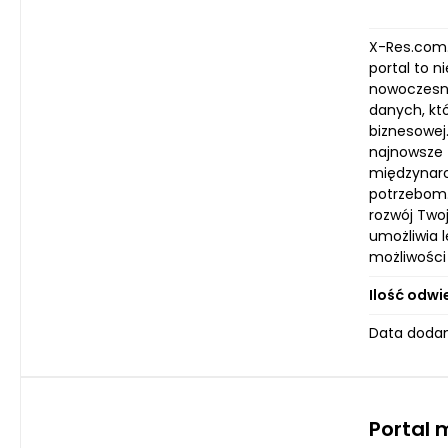
X-Res.com.
portal to n
nowoczesny
danych, kt
biznesowej
najnowsze t
międzynaro
potrzebom.
rozwój Twoj
umożliwia 
możliwości 
Ilość odwi
Data dodan
Portal