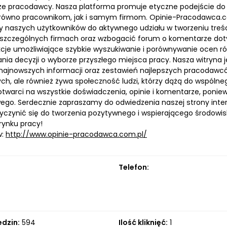
ze pracodawcy. Nasza platforma promuje etyczne podejście do
arówno pracownikom, jak i samym firmom. Opinie-Pracodawca.com
naszych użytkowników do aktywnego udziału w tworzeniu treści
szczególnych firmach oraz wzbogacić forum o komentarze dot
kcje umożliwiające szybkie wyszukiwanie i porównywanie ocen
ia decyzji o wyborze przyszłego miejsca pracy. Nasza witryna 
najnowszych informacji oraz zestawień najlepszych pracodawców
ch, ale również żywa społeczność ludzi, którzy dążą do wspólne
twarci na wszystkie doświadczenia, opinie i komentarze, pon
ego. Serdecznie zapraszamy do odwiedzenia naszej strony interne
zyczynić się do tworzenia pozytywnego i wspierającego środo
rynku pracy!
w:
http://www.opinie-pracodawca.com.pl/
Telefon:
edzin:
594
Ilość kliknięć:
1