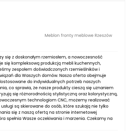
Meblon fronty meblowe Rzeszów
ączy się z doskonałym rzemiosłem, a nowoczesność
uje się kompleksową produkcją mebli kuchennych,
eśmy zespołem doświadczonych rzemieślników i
rozwiązań dla Waszych domów. Nasza oferta obejmuje
i dostosowane do indywidualnych potrzeb naszych
nia, co sprawia, że nasze produkty cieszą się uznaniem
zują się różnorodnością stylistyczną oraz kolorystyczną,
i nowoczesnym technologiom CNC, możemy realizować
usługi są skierowane do osób, które szukają nie tylko
nia się z naszą ofertą na stronie internetowej
óra spełnia Wasze oczekiwania i marzenia. Czekamy na