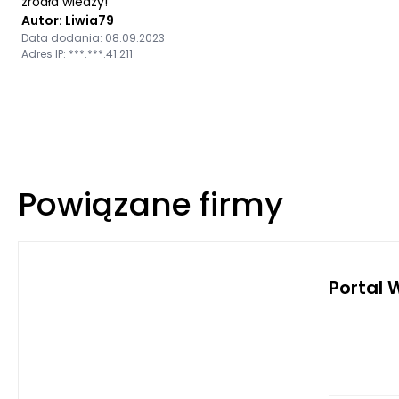
źródła wiedzy!
Autor: Liwia79
Data dodania: 08.09.2023
Adres IP: ***.***.41.211
Powiązane firmy
Portal