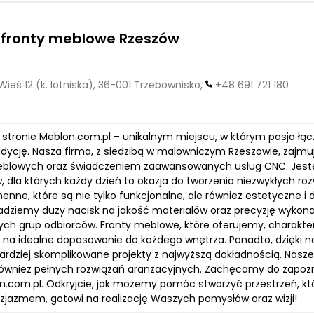
 fronty meblowe Rzeszów
ieś 12 (k. lotniska), 36-001 Trzebownisko,
+48 691 721 180
a stronie Meblon.com.pl – unikalnym miejscu, w którym pasja ł
adycję. Nasza firma, z siedzibą w malowniczym Rzeszowie, zajm
blowych oraz świadczeniem zaawansowanych usług CNC. Jest
, dla których każdy dzień to okazja do tworzenia niezwykłych 
enne, które są nie tylko funkcjonalne, ale również estetyczne 
Kładziemy duży nacisk na jakość materiałów oraz precyzję wykona
ych grup odbiorców. Fronty meblowe, które oferujemy, charaktery
 na idealne dopasowanie do każdego wnętrza. Ponadto, dzięk
rdziej skomplikowane projekty z najwyższą dokładnością. Nasze 
 również pełnych rozwiązań aranżacyjnych. Zachęcamy do zapozna
.com.pl. Odkryjcie, jak możemy pomóc stworzyć przestrzeń, kt
zjazmem, gotowi na realizację Waszych pomysłów oraz wizji!