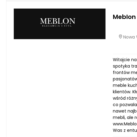
Meblon
Nowa W
Witajcie n
spotyka tr
frontów me
pasjonatów
meble kuch
klientów. 
wśród różn
co pozwala
nawet najba
mebli, ale
www.Meblon
Was z entu