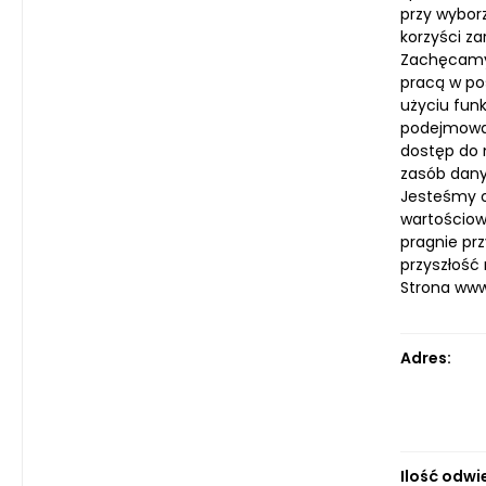
przy wybor
korzyści z
Zachęcamy 
pracą w po
użyciu fun
podejmowan
dostęp do 
zasób dany
Jesteśmy o
wartościow
pragnie pr
przyszłość 
Strona ww
Adres:
Ilość odwi