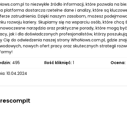
ows.com.pl to niezwykłe źródło informacji, które pozwala na bi
za platforma dostarcza rzetelne dane i analizy, które są klucz
ferze zatrudnienia. Dzięki naszym zasobom, możesz podejmowa
unku rozwoju kariery. Skupiamy się na wsparciu osób, które chc
nowoczesne narzędzia oraz praktyczne porady, które mogą by
acy, jak i dla doświadczonych profesjonalistów, którzy poszukuj
 Cię do odwiedzenia naszej strony WhoNows.com.pl, gdzie znajd
wodowych, nowych ofert pracy oraz skutecznych strategii rozw
tformy!
edzin:
495
Ilość kliknięć:
1
Ocena:
ia: 10.04.2024
Xrescomplt