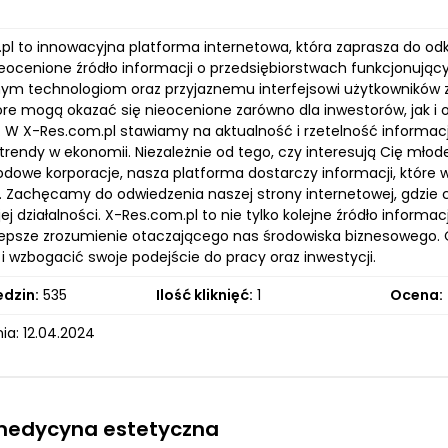
pl to innowacyjna platforma internetowa, która zaprasza do od
ieocenione źródło informacji o przedsiębiorstwach funkcjonując
m technologiom oraz przyjaznemu interfejsowi użytkowników zy
óre mogą okazać się nieocenione zarówno dla inwestorów, jak i
. W X-Res.com.pl stawiamy na aktualność i rzetelność informacj
rendy w ekonomii. Niezależnie od tego, czy interesują Cię młod
dowe korporacje, nasza platforma dostarczy informacji, które
 Zachęcamy do odwiedzenia naszej strony internetowej, gdzie c
ej działalności. X-Res.com.pl to nie tylko kolejne źródło informa
lepsze zrozumienie otaczającego nas środowiska biznesowego. O
i wzbogacić swoje podejście do pracy oraz inwestycji.
edzin:
535
Ilość kliknięć:
1
Ocena:
ia: 12.04.2024
 medycyna estetyczna