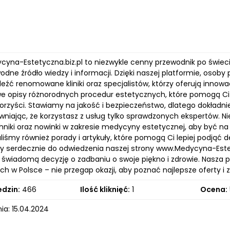
ycyna-Estetyczna.biz.pl to niezwykle cenny przewodnik po świec
wodne źródło wiedzy i informacji. Dzięki naszej platformie, os
eźć renomowane kliniki oraz specjalistów, którzy oferują innowac
e opisy różnorodnych procedur estetycznych, które pomogą Ci 
orzyści. Stawiamy na jakość i bezpieczeństwo, dlatego dokładni
wniając, że korzystasz z usług tylko sprawdzonych ekspertów. 
chniki oraz nowinki w zakresie medycyny estetycznej, aby być n
iśmy również porady i artykuły, które pomogą Ci lepiej podjąć d
 serdecznie do odwiedzenia naszej strony www.Medycyna-Estetyc
 świadomą decyzję o zadbaniu o swoje piękno i zdrowie. Nasza p
h w Polsce – nie przegap okazji, aby poznać najlepsze oferty i 
edzin:
466
Ilość kliknięć:
1
Ocena:
ia: 15.04.2024