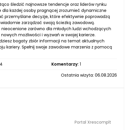
eżąco śledzić najnowsze tendencje oraz liderów rynku
owe dla każdej osoby pragnącej zrozumieć dynamiczne
ć przemyślane decyzje, które efektywnie poprowadzą
ą świadomie zarządzać swoją ścieżką zawodową.
ć nieocenione zarówno dla młodych ludzi wchodzących
ą nowych możliwości i wyzwań w swojej karierze.
ziesz bogaty zbiór informacji na temat aktualnych
oju kariery. Spełnij swoje zawodowe marzenia z pomocą
4
Komentarzy:
1
Ostatnia wizyta: 06.08.2026
Portal Xrescomplt