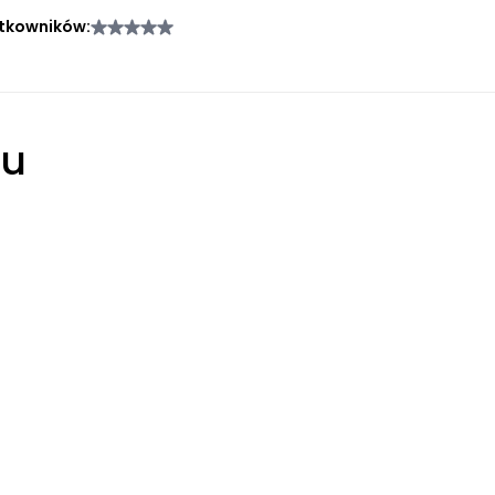
tkowników:
łu