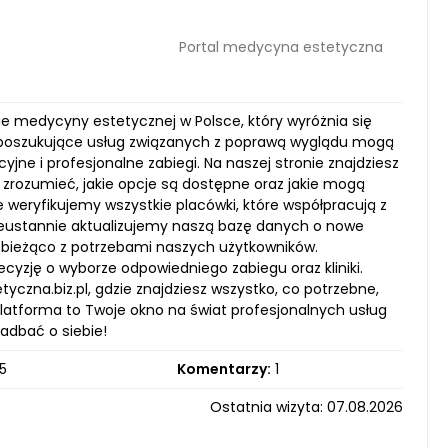
Portal medycyna estetyczna
ie medycyny estetycznej w Polsce, który wyróżnia się
oby poszukujące usług związanych z poprawą wyglądu mogą
yjne i profesjonalne zabiegi. Na naszej stronie znajdziesz
zrozumieć, jakie opcje są dostępne oraz jakie mogą
e weryfikujemy wszystkie placówki, które współpracują z
Nieustannie aktualizujemy naszą bazę danych o nowe
a bieżąco z potrzebami naszych użytkowników.
ecyzję o wyborze odpowiedniego zabiegu oraz kliniki.
zna.biz.pl, gdzie znajdziesz wszystko, co potrzebne,
latforma to Twoje okno na świat profesjonalnych usług
zadbać o siebie!
5
Komentarzy:
1
Ostatnia wizyta: 07.08.2026