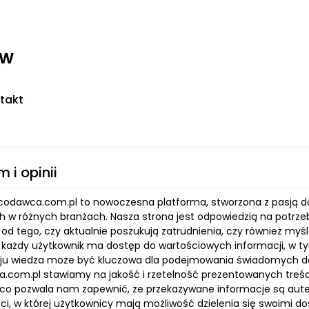
ww
takt
m i opinii
codawca.com.pl to nowoczesna platforma, stworzona z pasją d
h w różnych branżach. Nasza strona jest odpowiedzią na potrzeb
 od tego, czy aktualnie poszukują zatrudnienia, czy również myśl
 każdy użytkownik ma dostęp do wartościowych informacji, w tym
ju wiedza może być kluczowa dla podejmowania świadomych dec
.com.pl stawiamy na jakość i rzetelność prezentowanych treści
 co pozwala nam zapewnić, że przekazywane informacje są aut
ci, w której użytkownicy mają możliwość dzielenia się swoimi 