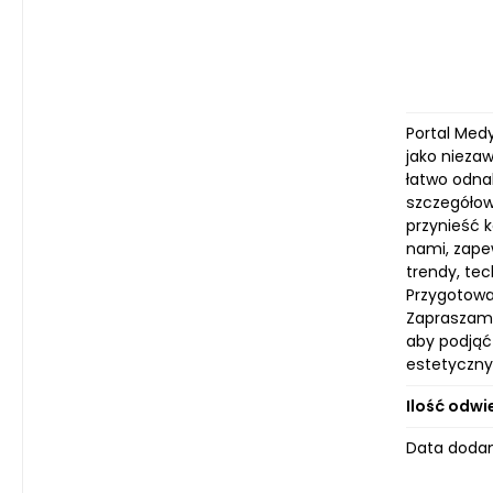
Portal Med
jako nieza
łatwo odnal
szczegółow
przynieść k
nami, zape
trendy, te
Przygotowal
Zapraszamy
aby podjąć
estetycznyc
Ilość odwi
Data dodan