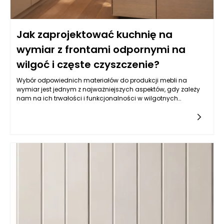
Jak zaprojektować kuchnię na
wymiar z frontami odpornymi na
wilgoć i częste czyszczenie?
Wybór odpowiednich materiałów do produkcji mebli na
wymiar jest jednym z najważniejszych aspektów, gdy zależy
nam na ich trwałości i funkcjonalności w wilgotnych
warunkach, jakimi często są kuchnie. Balans pomiędzy
estetyką a odpornością na wilgoć wymaga zrozumienia
właściwości różnych typów materiałów. Do najczęściej
wybieranych należy płyta MDF powlekana melaminą, mdf lub
sklejka wodoodporna. Istotne jest, aby materiał miał
dodatkowe powłoki ochronne, które zatrzymują wilgoć i
ułatwiają czyszczenie. Z kolei fronty lakierowane w kolorach
matowych i półmatowych, oprócz estetycznych walorów,
oferują również łatwość w utrzymaniu czystości, co jest
kluczowe w kuchni. Warto także zwrócić uwagę na powłokę
akrylową, która nie tylko jest odporna na wilgoć, ale również
używana do produkcji mebli na wymiar daje wyjątkowe efekty
wizualne, nadając kuchni nowoczesny i elegancki wygląd.