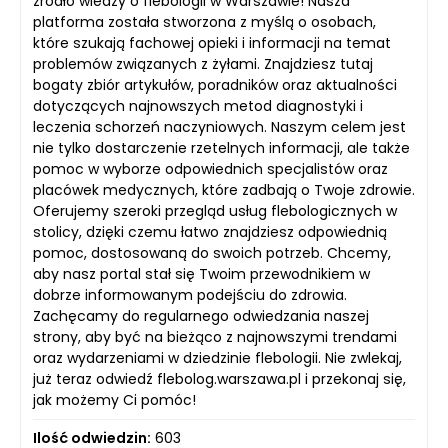
źródło wiedzy o flebologii w Warszawie! Nasza
platforma została stworzona z myślą o osobach,
które szukają fachowej opieki i informacji na temat
problemów związanych z żyłami. Znajdziesz tutaj
bogaty zbiór artykułów, poradników oraz aktualności
dotyczących najnowszych metod diagnostyki i
leczenia schorzeń naczyniowych. Naszym celem jest
nie tylko dostarczenie rzetelnych informacji, ale także
pomoc w wyborze odpowiednich specjalistów oraz
placówek medycznych, które zadbają o Twoje zdrowie.
Oferujemy szeroki przegląd usług flebologicznych w
stolicy, dzięki czemu łatwo znajdziesz odpowiednią
pomoc, dostosowaną do swoich potrzeb. Chcemy,
aby nasz portal stał się Twoim przewodnikiem w
dobrze informowanym podejściu do zdrowia.
Zachęcamy do regularnego odwiedzania naszej
strony, aby być na bieżąco z najnowszymi trendami
oraz wydarzeniami w dziedzinie flebologii. Nie zwlekaj,
już teraz odwiedź flebolog.warszawa.pl i przekonaj się,
jak możemy Ci pomóc!
Ilość odwiedzin:
603