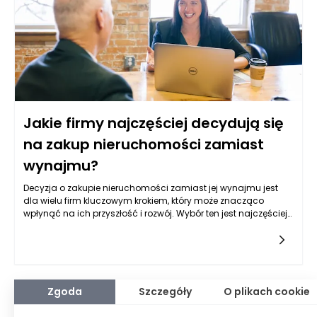
zakupowe zachowania klientów.
Jakie firmy najczęściej decydują się
na zakup nieruchomości zamiast
wynajmu?
Decyzja o zakupie nieruchomości zamiast jej wynajmu jest
dla wielu firm kluczowym krokiem, który może znacząco
wpłynąć na ich przyszłość i rozwój. Wybór ten jest najczęściej
motywowany specyficznymi potrzebami i sytuacją
ekonomiczną danej firmy. Przyjrzyjmy się, jakie rodzaje
przedsiębiorstw najczęściej podejmują tę decyzję i jakie
czynniki mają na nią wpływ.
Zgoda
Szczegóły
O plikach cookie