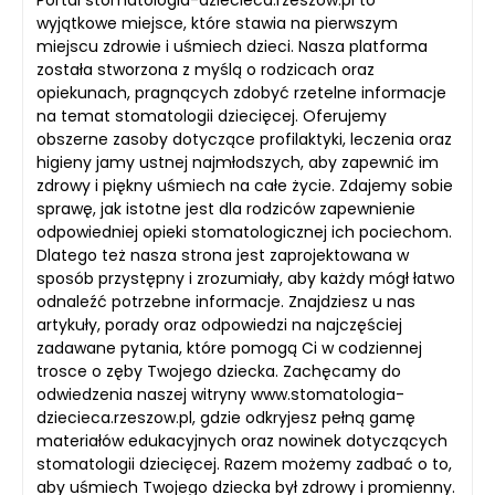
Portal stomatologia-dziecieca.rzeszow.pl to
wyjątkowe miejsce, które stawia na pierwszym
miejscu zdrowie i uśmiech dzieci. Nasza platforma
została stworzona z myślą o rodzicach oraz
opiekunach, pragnących zdobyć rzetelne informacje
na temat stomatologii dziecięcej. Oferujemy
obszerne zasoby dotyczące profilaktyki, leczenia oraz
higieny jamy ustnej najmłodszych, aby zapewnić im
zdrowy i piękny uśmiech na całe życie. Zdajemy sobie
sprawę, jak istotne jest dla rodziców zapewnienie
odpowiedniej opieki stomatologicznej ich pociechom.
Dlatego też nasza strona jest zaprojektowana w
sposób przystępny i zrozumiały, aby każdy mógł łatwo
odnaleźć potrzebne informacje. Znajdziesz u nas
artykuły, porady oraz odpowiedzi na najczęściej
zadawane pytania, które pomogą Ci w codziennej
trosce o zęby Twojego dziecka. Zachęcamy do
odwiedzenia naszej witryny www.stomatologia-
dziecieca.rzeszow.pl, gdzie odkryjesz pełną gamę
materiałów edukacyjnych oraz nowinek dotyczących
stomatologii dziecięcej. Razem możemy zadbać o to,
aby uśmiech Twojego dziecka był zdrowy i promienny.