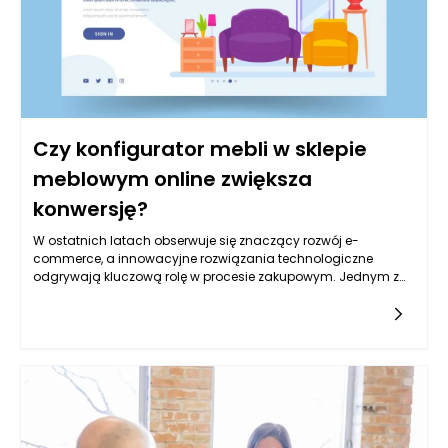
Czy konfigurator mebli w sklepie
meblowym online zwiększa
konwersję?
W ostatnich latach obserwuje się znaczący rozwój e-
commerce, a innowacyjne rozwiązania technologiczne
odgrywają kluczową rolę w procesie zakupowym. Jednym z
takich rozwiązań, które zyskuje na popularności wśród
sklepów meblowych online, jest konfigurator mebli. Narzędzie
to pozwala klientom na personalizację produktów według
własnych potrzeb i preferencji, co może wpływać na decyzje
zakupowe. Konfigurator mebli w sklepie meblowym online
znacznie poprawia doświadczenia użytkowników, co na ogół
przekłada się na zwiększenie konwersji, jednak aby dokładniej
zrozumieć ten związek, warto przyjrzeć się bliżej
funkcjonalności konfiguratorów oraz ich wpływowi na