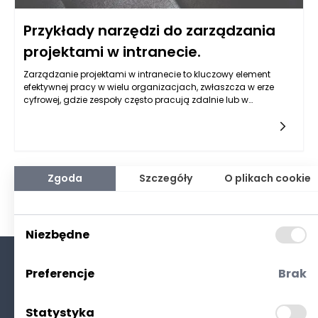
Przykłady narzędzi do zarządzania
projektami w intranecie.
Zarządzanie projektami w intranecie to kluczowy element
efektywnej pracy w wielu organizacjach, zwłaszcza w erze
cyfrowej, gdzie zespoły często pracują zdalnie lub w
hybrydowych modelach. Intranet, jako wewnętrzna sieć
organizacji, staje się bazą dla różnych aplikacji i narzędzi,
które umożliwiają monitorowanie postępów, zarządzanie
zadaniami oraz współpracę w czasie rzeczywistym. Przykłady
narzędzi, które zyskują na popularności w kontekście
zarządzania projektami w intranecie to m.in. Microsoft Teams,
Zgoda
Szczegóły
O plikach cookie
Asana, Trello oraz Jira.
Niezbędne
Preferencje
Brak
O nas
Kontakt
Statystyka