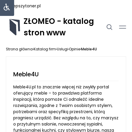
najlepszytoner.pl
ZŁOMEO - katalog
stron www
Strona główna
›
Katalog firm
›
Usługi
›
Opinie
›
Meble4U
Meble4U
Meble4U.pl to znacznie więcej niż zwykły portal
oferujący meble – to prawdziwa platforma
inspiracji, która pomoże Ci odnaleźć idealne
rozwiązania, zgodne z Twoim osobistym stylem,
potrzebami oraz specyfiką przestrzeni, którą
pragniesz urządzić. Bez względu na to, czy marzysz
o przytulnym salonie, nowoczesnej sypialni,
funkcjonalnej kuchni, czy stylowym biurze, nasza