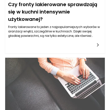
Czy fronty lakierowane sprawdzają
się w kuchni intensywnie
użytkowanej?
Fronty lakierowane to jeden z najpopularniejszych wyborów w
aranżacji wnętrz, szczególnie w kuchniach. Dzięki swojej
gładkiej powierzchni, są nie tylko estetyczne, ale również
funkcjonalne. Lakierowane wykończenie jest dedykowane
różnym stylom wnętrzarskim, od nowoczesnych po bardziej
klasyczne. Warto zwrócić uwagę na to, że jakość lakieru oraz
sposób jego aplikacji mają kluczowy wpływ na trwałość i
odporną na uszkodzenia powierzchnię. Fronty wykonane z
materiałów takich jak MDF czy płyta wiórowa, pokryte wysokiej
klasy lakierem, mogą wytrzymać intensywne użytkowanie, co
czyni je odpowiednimi do kuchni, w której codziennie
przygotowuje się posiłki. Ważnym aspektem przy wyborze
frontów lakierowanych jest ich odporność na działanie
wysokiej temperatury oraz wilgoci, co ma duże znaczenie w
kontekście intensywnego użytkowania tego pomieszczenia.