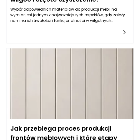
Wybór odpowiednich materiałów do produkcji mebli na
wymiar jest jednym z najważniejszych aspektów, gdy zależy
nam na ich trwałości i funkcjonalności w wilgotnych
warunkach, jakimi często są kuchnie. Balans pomiędzy
estetyką a odpornością na wilgoć wymaga zrozumienia
właściwości różnych typów materiałów. Do najczęściej
wybieranych należy płyta MDF powlekana melaminą, mdf lub
sklejka wodoodporna. Istotne jest, aby materiał miał
dodatkowe powłoki ochronne, które zatrzymują wilgoć i
ułatwiają czyszczenie. Z kolei fronty lakierowane w kolorach
matowych i półmatowych, oprócz estetycznych walorów,
oferują również łatwość w utrzymaniu czystości, co jest
kluczowe w kuchni. Warto także zwrócić uwagę na powłokę
akrylową, która nie tylko jest odporna na wilgoć, ale również
używana do produkcji mebli na wymiar daje wyjątkowe efekty
wizualne, nadając kuchni nowoczesny i elegancki wygląd.
Jak przebiega proces produkcji
frontów meblowych i które etapy