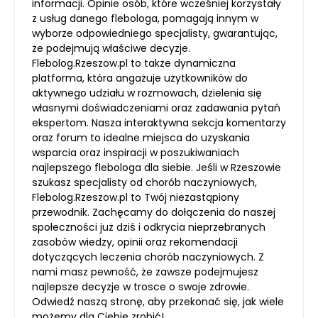
informacji. Opinie osób, które wcześniej korzystały
z usług danego flebologa, pomagają innym w
wyborze odpowiedniego specjalisty, gwarantując,
że podejmują właściwe decyzje.
Flebolog.Rzeszow.pl to także dynamiczna
platforma, która angażuje użytkowników do
aktywnego udziału w rozmowach, dzielenia się
własnymi doświadczeniami oraz zadawania pytań
ekspertom. Nasza interaktywna sekcja komentarzy
oraz forum to idealne miejsca do uzyskania
wsparcia oraz inspiracji w poszukiwaniach
najlepszego flebologa dla siebie. Jeśli w Rzeszowie
szukasz specjalisty od chorób naczyniowych,
Flebolog.Rzeszow.pl to Twój niezastąpiony
przewodnik. Zachęcamy do dołączenia do naszej
społeczności już dziś i odkrycia nieprzebranych
zasobów wiedzy, opinii oraz rekomendacji
dotyczących leczenia chorób naczyniowych. Z
nami masz pewność, że zawsze podejmujesz
najlepsze decyzje w trosce o swoje zdrowie.
Odwiedź naszą stronę, aby przekonać się, jak wiele
możemy dla Ciebie zrobić!