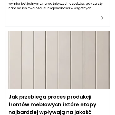
wymiar jest jednym z najważniejszych aspektów, gdy zależy
nam na ich trwałości i funkcjonalności w wilgotnych
warunkach, jakimi często są kuchnie. Balans pomiędzy
estetyką a odpornością na wilgoć wymaga zrozumienia
właściwości różnych typów materiałów. Do najczęściej
wybieranych należy płyta MDF powlekana melaminą, mdf lub
sklejka wodoodporna. Istotne jest, aby materiał miał
dodatkowe powłoki ochronne, które zatrzymują wilgoć i
ułatwiają czyszczenie. Z kolei fronty lakierowane w kolorach
matowych i półmatowych, oprócz estetycznych walorów,
oferują również łatwość w utrzymaniu czystości, co jest
kluczowe w kuchni. Warto także zwrócić uwagę na powłokę
akrylową, która nie tylko jest odporna na wilgoć, ale również
używana do produkcji mebli na wymiar daje wyjątkowe efekty
wizualne, nadając kuchni nowoczesny i elegancki wygląd.
Jak przebiega proces produkcji
frontów meblowych i które etapy
najbardziej wpływają na jakość