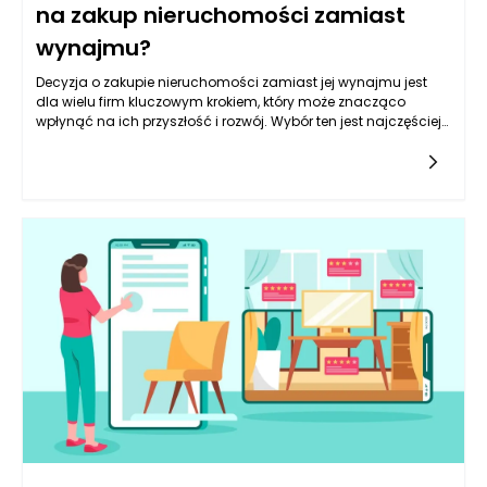
na zakup nieruchomości zamiast
wynajmu?
Decyzja o zakupie nieruchomości zamiast jej wynajmu jest
dla wielu firm kluczowym krokiem, który może znacząco
wpłynąć na ich przyszłość i rozwój. Wybór ten jest najczęściej
motywowany specyficznymi potrzebami i sytuacją
ekonomiczną danej firmy. Przyjrzyjmy się, jakie rodzaje
przedsiębiorstw najczęściej podejmują tę decyzję i jakie
czynniki mają na nią wpływ.