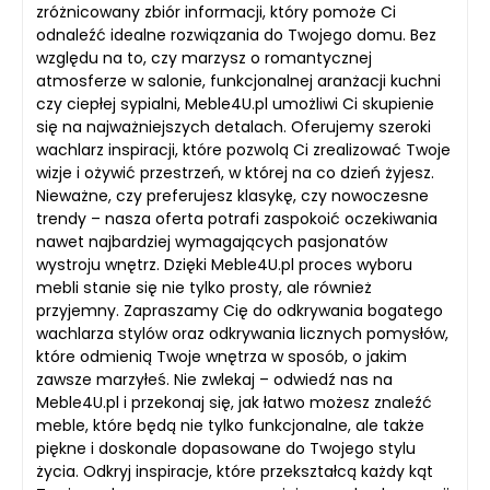
zróżnicowany zbiór informacji, który pomoże Ci
odnaleźć idealne rozwiązania do Twojego domu. Bez
względu na to, czy marzysz o romantycznej
atmosferze w salonie, funkcjonalnej aranżacji kuchni
czy ciepłej sypialni, Meble4U.pl umożliwi Ci skupienie
się na najważniejszych detalach. Oferujemy szeroki
wachlarz inspiracji, które pozwolą Ci zrealizować Twoje
wizje i ożywić przestrzeń, w której na co dzień żyjesz.
Nieważne, czy preferujesz klasykę, czy nowoczesne
trendy – nasza oferta potrafi zaspokoić oczekiwania
nawet najbardziej wymagających pasjonatów
wystroju wnętrz. Dzięki Meble4U.pl proces wyboru
mebli stanie się nie tylko prosty, ale również
przyjemny. Zapraszamy Cię do odkrywania bogatego
wachlarza stylów oraz odkrywania licznych pomysłów,
które odmienią Twoje wnętrza w sposób, o jakim
zawsze marzyłeś. Nie zwlekaj – odwiedź nas na
Meble4U.pl i przekonaj się, jak łatwo możesz znaleźć
meble, które będą nie tylko funkcjonalne, ale także
piękne i doskonale dopasowane do Twojego stylu
życia. Odkryj inspiracje, które przekształcą każdy kąt