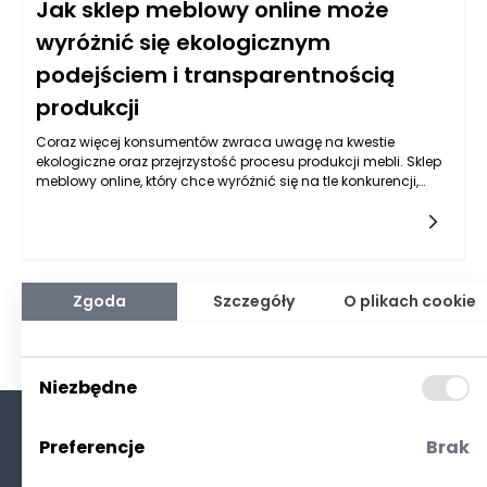
Jak sklep meblowy online może
wyróżnić się ekologicznym
podejściem i transparentnością
produkcji
Coraz więcej konsumentów zwraca uwagę na kwestie
ekologiczne oraz przejrzystość procesu produkcji mebli. Sklep
meblowy online, który chce wyróżnić się na tle konkurencji,
musi zainwestować w ekologiczne podejście oraz
transparentność. Ekologia w meblarstwie oznacza nie tylko
wykorzystanie materiałów biodegradowalnych czy z
recyklingu, ale także odpowiedzialne zarządzanie zasobami
naturalnymi oraz minimalizowanie wpływu na środowisko. Z
kolei transparentność produkcji to jasne i zrozumiałe
Zgoda
Szczegóły
O plikach cookie
informowanie klientów o procesie wytwarzania mebli,
materiałach, które zostały użyte oraz warunkach, w jakich
pracują pracownicy. Tego rodzaju akcje nie tylko przyciągają
świadomych konsumentów, ale również budują zaufanie do
Niezbędne
marki.
Preferencje
Brak
O nas
Kontakt