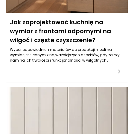
Jak zaprojektować kuchnię na
wymiar z frontami odpornymi na
wilgoć i częste czyszczenie?
Wybór odpowiednich materiałów do produkcji mebli na
wymiar jest jednym z najważniejszych aspektów, gdy zależy
nam na ich trwałości i funkcjonalności w wilgotnych
warunkach, jakimi często są kuchnie. Balans pomiędzy
estetyką a odpornością na wilgoć wymaga zrozumienia
właściwości różnych typów materiałów. Do najczęściej
wybieranych należy płyta MDF powlekana melaminą, mdf lub
sklejka wodoodporna. Istotne jest, aby materiał miał
dodatkowe powłoki ochronne, które zatrzymują wilgoć i
ułatwiają czyszczenie. Z kolei fronty lakierowane w kolorach
matowych i półmatowych, oprócz estetycznych walorów,
oferują również łatwość w utrzymaniu czystości, co jest
kluczowe w kuchni. Warto także zwrócić uwagę na powłokę
akrylową, która nie tylko jest odporna na wilgoć, ale również
używana do produkcji mebli na wymiar daje wyjątkowe efekty
wizualne, nadając kuchni nowoczesny i elegancki wygląd.