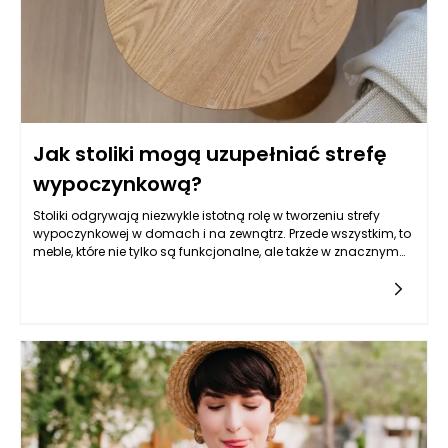
Jak stoliki mogą uzupełniać strefę
wypoczynkową?
Stoliki odgrywają niezwykle istotną rolę w tworzeniu strefy
wypoczynkowej w domach i na zewnątrz. Przede wszystkim, to
meble, które nie tylko są funkcjonalne, ale także w znacznym
stopniu wpływają na estetykę całego
otoczenia. Różnorodność dostępnych modeli, form i
materiałów sprawia, że stoliki mogą być dostosowane do
różnych stylów aranżacyjnych, od klasycznego, przez
skandynawski, aż po nowoczesny. Ich obecność w strefie
wypoczynkowej nie tylko tworzy praktyczne miejsce do
odkładania książek, napojów czy przekąsek, ale także może
stanowić istotny element dekoracyjny, który podkreśla
charakter pomieszczenia.