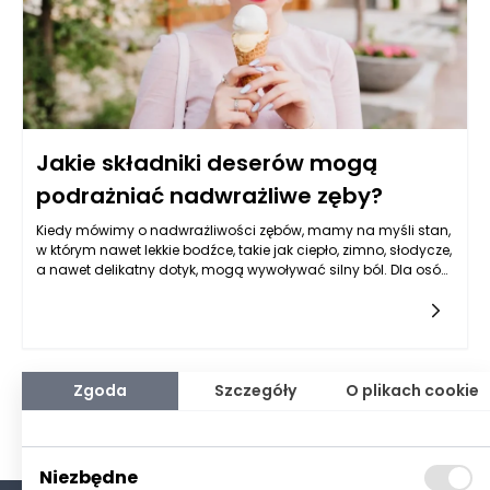
Jakie składniki deserów mogą
podrażniać nadwrażliwe zęby?
Kiedy mówimy o nadwrażliwości zębów, mamy na myśli stan,
w którym nawet lekkie bodźce, takie jak ciepło, zimno, słodycze,
a nawet delikatny dotyk, mogą wywoływać silny ból. Dla osób
borykających się z tym problemem spożywanie deserów, w
których składzie znajdują się pewne składniki, może być
prawdziwą udręką. Istnieje wiele produktów dla stomatologii,
które są dostosowane do potrzeb osób z nadwrażliwością, ale
wiedza o tym, jakie konkretne składniki w deserach mogą
wywoływać dyskomfort, jest kluczowa dla ich komfortu
Zgoda
Szczegóły
O plikach cookie
żywieniowego. Często występującymi składnikami, które
mogą podrażniać nadwrażliwe zęby, są cukry, kwasy oraz
substancje o silnym smaku, które wpływają na naszą higienę
jamy ustnej i samopoczucie.
Niezbędne