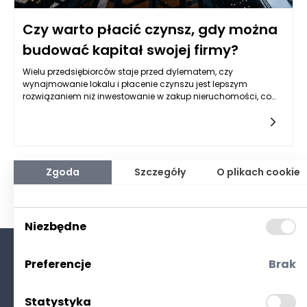
Czy warto płacić czynsz, gdy można
budować kapitał swojej firmy?
Wielu przedsiębiorców staje przed dylematem, czy
wynajmowanie lokalu i płacenie czynszu jest lepszym
rozwiązaniem niż inwestowanie w zakup nieruchomości, co
pozwoliłoby na budowanie kapitału firmy. Odpowiedź na to
pytanie nie jest jednoznaczna, ponieważ zależy od wielu
czynników. Z jednej strony, wynajem może wydawać się
bardziej elastycznym rozwiązaniem, które nie obciąża
przedsiębiorcy dużymi kosztami związanymi z zakupem
nieruchomości. Z drugiej jednak strony, inwestycja w własny
Zgoda
Szczegóły
O plikach cookie
lokal może przynieść wiele korzyści, które w dłuższej
perspektywie mogą okazać się bardziej opłacalne. Tak więc,
przed podjęciem decyzji, warto również rozważyć możliwość
skorzystania z pożyczki na zakup nieruchomości dla firm, co
Niezbędne
może znacznie ułatwić ten proces.
Preferencje
Brak
O nas
Kontakt
Statystyka