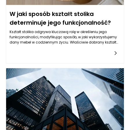
W jaki sposób kształt stolika
determinuje jego funkcjonalność?
Kształt stolika odgrywa kluczową rolę w określeniu jego
funkcjonalności, modyfikując sposób, w jaki wykorzystujemy
dany mebel w codziennym życiu. Właściwie dobrany kształt
stolika może sprawić, że stanie się on centrum aktywności w
naszym domu lub biurze, wpływając na każdy aspekt
interakcji z nim. Główne formy stolików, takie jak okrągłe,
prostokątne, kwadratowe i owalne, różnią się między sobą nie
tylko estetyką, ale również sposobem, w jaki można je
wykorzystywać. Dobór odpowiedniego kształtu jest więc nie
tylko kwestią gustu, ale także funkcjonalności.