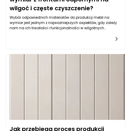
wilgoć i częste czyszczenie?
Wybór odpowiednich materiałów do produkcji mebli na
wymiar jest jednym z najważniejszych aspektów, gdy zależy
nam na ich trwałości i funkcjonalności w wilgotnych
warunkach, jakimi często są kuchnie. Balans pomiędzy
estetyką a odpornością na wilgoć wymaga zrozumienia
właściwości różnych typów materiałów. Do najczęściej
wybieranych należy płyta MDF powlekana melaminą, mdf lub
sklejka wodoodporna. Istotne jest, aby materiał miał
dodatkowe powłoki ochronne, które zatrzymują wilgoć i
ułatwiają czyszczenie. Z kolei fronty lakierowane w kolorach
matowych i półmatowych, oprócz estetycznych walorów,
oferują również łatwość w utrzymaniu czystości, co jest
kluczowe w kuchni. Warto także zwrócić uwagę na powłokę
akrylową, która nie tylko jest odporna na wilgoć, ale również
używana do produkcji mebli na wymiar daje wyjątkowe efekty
wizualne, nadając kuchni nowoczesny i elegancki wygląd.
Jak przebiega proces produkcji