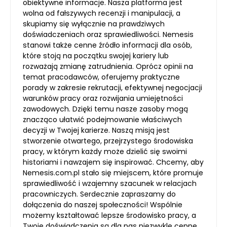
obiektywne informacje. Nasza platforma jest
wolna od fałszywych recenzji i manipulacji, a
skupiamy się wyłącznie na prawdziwych
doświadczeniach oraz sprawiedliwości. Nemesis
stanowi także cenne źródło informacji dla osób,
które stoją na początku swojej kariery lub
rozważają zmianę zatrudnienia. Oprócz opinii na
temat pracodawców, oferujemy praktyczne
porady w zakresie rekrutacji, efektywnej negocjacji
warunków pracy oraz rozwijania umiejętności
zawodowych. Dzięki temu nasze zasoby mogą
znacząco ułatwić podejmowanie właściwych
decyzji w Twojej karierze. Naszą misją jest
stworzenie otwartego, przejrzystego środowiska
pracy, w którym każdy może dzielić się swoimi
historiami i nawzajem się inspirować. Chcemy, aby
Nemesis.com.pl stało się miejscem, które promuje
sprawiedliwość i wzajemny szacunek w relacjach
pracowniczych. Serdecznie zapraszamy do
dołączenia do naszej społeczności! Wspólnie
możemy kształtować lepsze środowisko pracy, a
Twoje doświadczenia są dla nas niezwykle cenne.