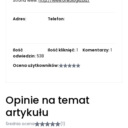
Strona www:
http://www.onkologia.biz/
Adres:
Telefon:
Ilość
Ilość kliknięć:
1
Komentarzy:
1
odwiedzin:
538
Ocena użytkowników:
Opinie na temat
artykułu
Średnia ocena
(1)