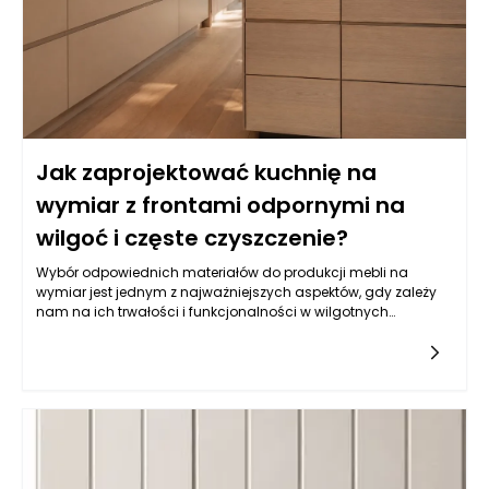
Jak zaprojektować kuchnię na
wymiar z frontami odpornymi na
wilgoć i częste czyszczenie?
Wybór odpowiednich materiałów do produkcji mebli na
wymiar jest jednym z najważniejszych aspektów, gdy zależy
nam na ich trwałości i funkcjonalności w wilgotnych
warunkach, jakimi często są kuchnie. Balans pomiędzy
estetyką a odpornością na wilgoć wymaga zrozumienia
właściwości różnych typów materiałów. Do najczęściej
wybieranych należy płyta MDF powlekana melaminą, mdf lub
sklejka wodoodporna. Istotne jest, aby materiał miał
dodatkowe powłoki ochronne, które zatrzymują wilgoć i
ułatwiają czyszczenie. Z kolei fronty lakierowane w kolorach
matowych i półmatowych, oprócz estetycznych walorów,
oferują również łatwość w utrzymaniu czystości, co jest