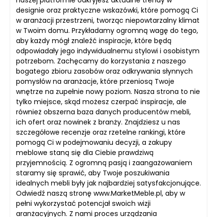
naszej platformie odkryjesz aktualne trendy w
designie oraz praktyczne wskazówki, które pomogą Ci
w aranżacji przestrzeni, tworząc niepowtarzalny klimat
w Twoim domu. Przykładamy ogromną wagę do tego,
aby każdy mógł znaleźć inspiracje, które będą
odpowiadały jego indywidualnemu stylowi i osobistym
potrzebom. Zachęcamy do korzystania z naszego
bogatego zbioru zasobów oraz odkrywania słynnych
pomysłów na aranżacje, które przeniosą Twoje
wnętrze na zupełnie nowy poziom. Nasza strona to nie
tylko miejsce, skąd możesz czerpać inspiracje, ale
również obszerna baza danych producentów mebli,
ich ofert oraz nowinek z branży. Znajdziesz u nas
szczegółowe recenzje oraz rzetelne rankingi, które
pomogą Ci w podejmowaniu decyzji, a zakupy
meblowe staną się dla Ciebie prawdziwą
przyjemnością. Z ogromną pasją i zaangażowaniem
staramy się sprawić, aby Twoje poszukiwania
idealnych mebli były jak najbardziej satysfakcjonujące.
Odwiedź naszą stronę www.MarketMeble.pl, aby w
pełni wykorzystać potencjał swoich wizji
aranżacyjnych. Z nami proces urządzania