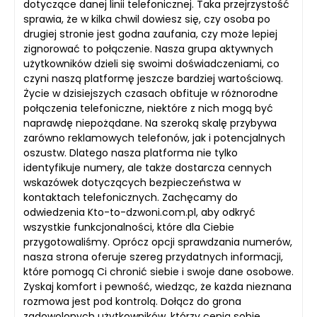
dotyczące danej linii telefonicznej. Taka przejrzystość
sprawia, że w kilka chwil dowiesz się, czy osoba po
drugiej stronie jest godna zaufania, czy może lepiej
zignorować to połączenie. Nasza grupa aktywnych
użytkowników dzieli się swoimi doświadczeniami, co
czyni naszą platformę jeszcze bardziej wartościową.
Życie w dzisiejszych czasach obfituje w różnorodne
połączenia telefoniczne, niektóre z nich mogą być
naprawdę niepożądane. Na szeroką skalę przybywa
zarówno reklamowych telefonów, jak i potencjalnych
oszustw. Dlatego nasza platforma nie tylko
identyfikuje numery, ale także dostarcza cennych
wskazówek dotyczących bezpieczeństwa w
kontaktach telefonicznych. Zachęcamy do
odwiedzenia Kto-to-dzwoni.com.pl, aby odkryć
wszystkie funkcjonalności, które dla Ciebie
przygotowaliśmy. Oprócz opcji sprawdzania numerów,
nasza strona oferuje szereg przydatnych informacji,
które pomogą Ci chronić siebie i swoje dane osobowe.
Zyskaj komfort i pewność, wiedząc, że każda nieznana
rozmowa jest pod kontrolą. Dołącz do grona
zadowolonych użytkowników, którzy cenią sobie