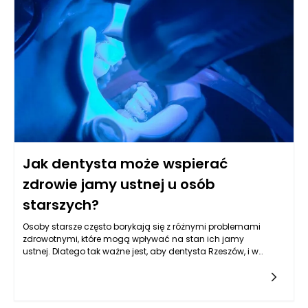
Jak dentysta może wspierać
zdrowie jamy ustnej u osób
starszych?
Osoby starsze często borykają się z różnymi problemami
zdrowotnymi, które mogą wpływać na stan ich jamy
ustnej. Dlatego tak ważne jest, aby dentysta Rzeszów, i w
szczególności specjaliści z Gabinetu Stomatologicznego
Kołodziejczykowie, znali specyfikę potrzeb tej grupy
pacjentów. Regularne wizyty u dentysty to kluczowy element
profilaktyki, który pozwala na wczesne wykrycie oraz leczenie