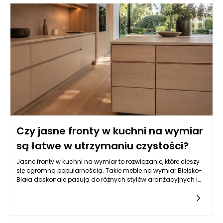
schorzeń jamy ustnej, takich jak próchnica, choroby przyzębia
czy nowotwory. Współpraca z dentystą to nie tylko leczenie
problemów, ale także edukowanie pacjentów oraz ich bliskich
o odpowiedniej higienie jamy ustnej, co jest fundamentem
zdrowego uśmiechu.
Czy jasne fronty w kuchni na wymiar
są łatwe w utrzymaniu czystości?
Jasne fronty w kuchni na wymiar to rozwiązanie, które cieszy
się ogromną popularnością. Takie meble na wymiar Bielsko-
Biała doskonale pasują do różnych stylów aranżacyjnych i
mogą stworzyć przytulną oraz nowoczesną przestrzeń. W
praktyce jednak, wybór jasnych kolorów frontów kuchennych
może budzić pewne wątpliwości dotyczące ich utrzymania w
czystości. Powstaje pytanie, na ile są one praktyczne w