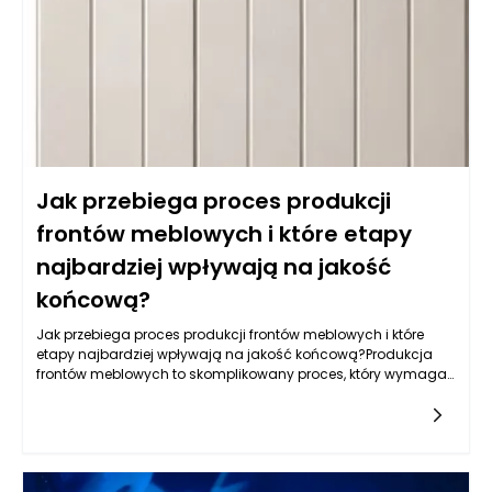
kluczowe w kuchni. Warto także zwrócić uwagę na powłokę
akrylową, która nie tylko jest odporna na wilgoć, ale również
używana do produkcji mebli na wymiar daje wyjątkowe efekty
wizualne, nadając kuchni nowoczesny i elegancki wygląd.
Jak przebiega proces produkcji
frontów meblowych i które etapy
najbardziej wpływają na jakość
końcową?
Jak przebiega proces produkcji frontów meblowych i które
etapy najbardziej wpływają na jakość końcową?Produkcja
frontów meblowych to skomplikowany proces, który wymaga
zastosowania nowoczesnych technologii, precyzyjnych
narzędzi oraz