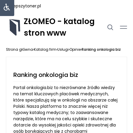
najlepszytoner.pl
ZŁOMEO - katalog
stron www
Strona główna
›
Katalog firm
›
Usługi
›
Opinie
›
Ranking onkologia biz
Ranking onkologia biz
Portal onkologia.biz to niezrównane źródło wiedzy
na temat kluczowych placówek medycznych,
które specjalizują się w onkologii na obszarze całej
Polski. Nasza platforma to znacznie więcej niż
typowy katalog medyczny; to zaawansowane
narzędzie, które ma na celu szybkie i skuteczne
dotarcie do wysokiej jakości opieki zdrowotnej dla
osób borykających się z chorobami