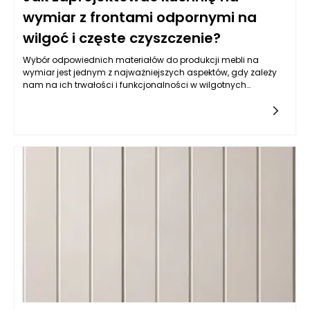
wymiar z frontami odpornymi na
wilgoć i częste czyszczenie?
Wybór odpowiednich materiałów do produkcji mebli na
wymiar jest jednym z najważniejszych aspektów, gdy zależy
nam na ich trwałości i funkcjonalności w wilgotnych
warunkach, jakimi często są kuchnie. Balans pomiędzy
estetyką a odpornością na wilgoć wymaga zrozumienia
właściwości różnych typów materiałów. Do najczęściej
wybieranych należy płyta MDF powlekana melaminą, mdf lub
sklejka wodoodporna. Istotne jest, aby materiał miał
dodatkowe powłoki ochronne, które zatrzymują wilgoć i
ułatwiają czyszczenie. Z kolei fronty lakierowane w kolorach
matowych i półmatowych, oprócz estetycznych walorów,
oferują również łatwość w utrzymaniu czystości, co jest
kluczowe w kuchni. Warto także zwrócić uwagę na powłokę
akrylową, która nie tylko jest odporna na wilgoć, ale również
używana do produkcji mebli na wymiar daje wyjątkowe efekty
wizualne, nadając kuchni nowoczesny i elegancki wygląd.