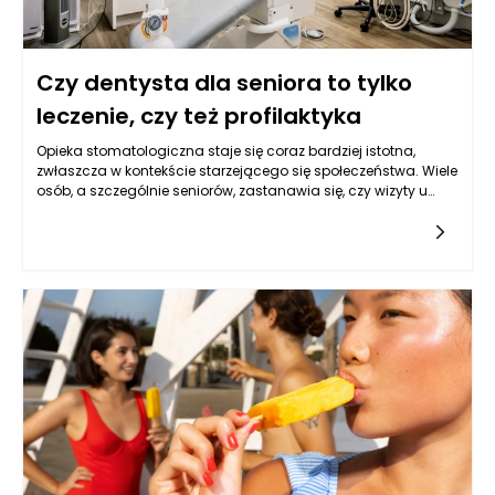
Czy dentysta dla seniora to tylko
leczenie, czy też profilaktyka
Opieka stomatologiczna staje się coraz bardziej istotna,
zwłaszcza w kontekście starzejącego się społeczeństwa. Wiele
osób, a szczególnie seniorów, zastanawia się, czy wizyty u
dentysty ograniczają się wyłącznie do leczenia problemów z
uzębieniem, czy też obejmują szerszy wachlarz działań, w tym
profilaktykę. Odpowiedź na to pytanie nie jest jednoznaczna,
ponieważ stomatologia, zwłaszcza w przypadku osób
starszych, powinna koncentrować się na zapobieganiu
chorobom jamy ustnej oraz leczeniu w sytuacjach, gdy
profilaktyka zawodzi. Dentysta Rzeszów w takiej sytuacji
odgrywa kluczową rolę, oferując seniorom kompleksowe
podejście do ich zdrowia.