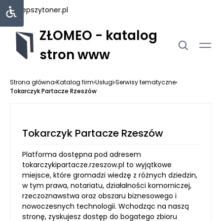
najlepszytoner.pl
ZŁOMEO - katalog
stron www
Strona główna
›
Katalog firm
›
Usługi
›
Serwisy tematyczne
›
Tokarczyk Partacze Rzeszów
Tokarczyk Partacze Rzeszów
Platforma dostępna pod adresem
tokarczykipartacze.rzeszow.pl to wyjątkowe
miejsce, które gromadzi wiedzę z różnych dziedzin,
w tym prawa, notariatu, działalności komorniczej,
rzeczoznawstwa oraz obszaru biznesowego i
nowoczesnych technologii. Wchodząc na naszą
stronę, zyskujesz dostęp do bogatego zbioru