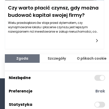
Czy warto płacić czynsz, gdy można
budować kapitał swojej firmy?
Wielu przedsiębiorców staje przed dylematem, czy
wynajmowanie lokalu i płacenie czynszu jest lepszym
rozwiązaniem niż inwestowanie w zakup nieruchomości, co
pozwoliłoby na budowanie kapitału firmy. Odpowiedź na to
pytanie nie jest jednoznaczna, ponieważ zależy od wielu
czynników. Z jednej strony, wynajem może wydawać się
bardziej elastycznym rozwiązaniem, które nie obciąża
przedsiębiorcy dużymi kosztami związanymi z zakupem
nieruchomości. Z drugiej jednak strony, inwestycja w własny
Zgoda
Szczegóły
O plikach cookie
lokal może przynieść wiele korzyści, które w dłuższej
perspektywie mogą okazać się bardziej opłacalne. Tak więc,
przed podjęciem decyzji, warto również rozważyć możliwość
skorzystania z pożyczki na zakup nieruchomości dla firm, co
Niezbędne
może znacznie ułatwić ten proces.
Preferencje
Brak
O nas
Kontakt
Statystyka
Polityka prywatności