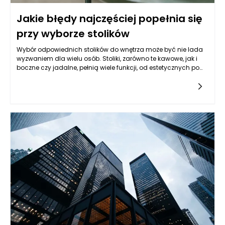
Jakie błędy najczęściej popełnia się
przy wyborze stolików
Wybór odpowiednich stolików do wnętrza może być nie lada
wyzwaniem dla wielu osób. Stoliki, zarówno te kawowe, jak i
boczne czy jadalne, pełnią wiele funkcji, od estetycznych po
praktyczne. Często jednak bywa tak, że decyzje podejmowane
przy ich wyborze są nieprzemyślane i mogą prowadzić do
wielu frustracji. Na jakie najczęstsze błędy warto zwrócić
uwagę, aby uniknąć potknięć przy aranżacji przestrzeni?