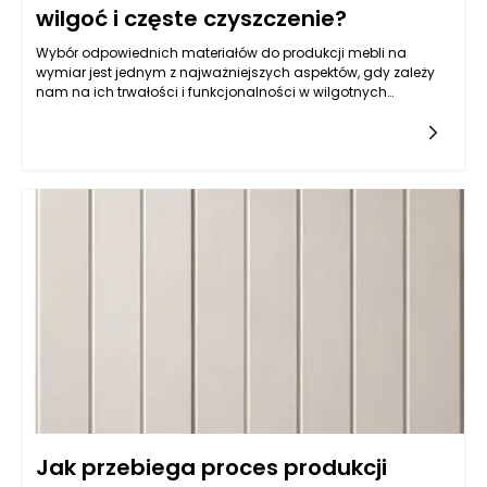
wilgoć i częste czyszczenie?
Wybór odpowiednich materiałów do produkcji mebli na
wymiar jest jednym z najważniejszych aspektów, gdy zależy
nam na ich trwałości i funkcjonalności w wilgotnych
warunkach, jakimi często są kuchnie. Balans pomiędzy
estetyką a odpornością na wilgoć wymaga zrozumienia
właściwości różnych typów materiałów. Do najczęściej
wybieranych należy płyta MDF powlekana melaminą, mdf lub
sklejka wodoodporna. Istotne jest, aby materiał miał
dodatkowe powłoki ochronne, które zatrzymują wilgoć i
ułatwiają czyszczenie. Z kolei fronty lakierowane w kolorach
matowych i półmatowych, oprócz estetycznych walorów,
oferują również łatwość w utrzymaniu czystości, co jest
kluczowe w kuchni. Warto także zwrócić uwagę na powłokę
akrylową, która nie tylko jest odporna na wilgoć, ale również
używana do produkcji mebli na wymiar daje wyjątkowe efekty
wizualne, nadając kuchni nowoczesny i elegancki wygląd.
Jak przebiega proces produkcji