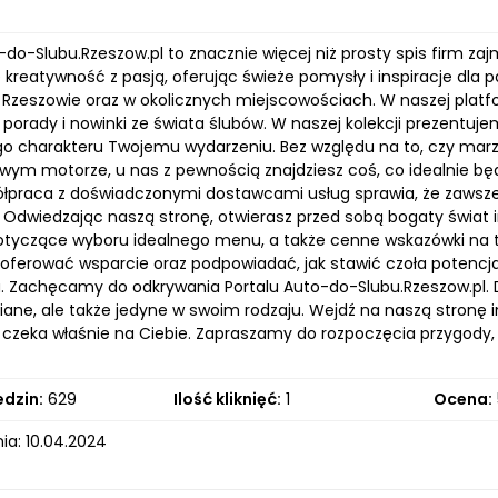
-do-Slubu.Rzeszow.pl to znacznie więcej niż prosty spis firm za
ę kreatywność z pasją, oferując świeże pomysły i inspiracje dla
 Rzeszowie oraz w okolicznych miejscowościach. W naszej platform
porady i nowinki ze świata ślubów. W naszej kolekcji prezentuj
o charakteru Twojemu wydarzeniu. Bez względu na to, czy marzys
wym motorze, u nas z pewnością znajdziesz coś, co idealnie bę
łpraca z doświadczonymi dostawcami usług sprawia, że zaws
. Odwiedzając naszą stronę, otwierasz przed sobą bogaty świat 
otyczące wyboru idealnego menu, a także cenne wskazówki na tem
, oferować wsparcie oraz podpowiadać, jak stawić czoła poten
. Zachęcamy do odkrywania Portalu Auto-do-Slubu.Rzeszow.pl. D
ne, ale także jedyne w swoim rodzaju. Wejdź na naszą stronę in
 czeka właśnie na Ciebie. Zapraszamy do rozpoczęcia przygody, 
edzin:
629
Ilość kliknięć:
1
Ocena:
ia: 10.04.2024