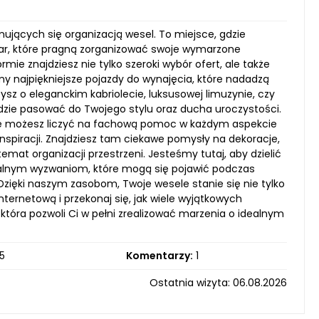
jmujących się organizacją wesel. To miejsce, gdzie
 par, które pragną zorganizować swoje wymarzone
ie znajdziesz nie tylko szeroki wybór ofert, ale także
emy najpiękniejsze pojazdy do wynajęcia, które nadadzą
z o eleganckim kabriolecie, luksusowej limuzynie, czy
dzie pasować do Twojego stylu oraz ducha uroczystości.
ze możesz liczyć na fachową pomoc w każdym aspekcie
inspiracji. Znajdziesz tam ciekawe pomysły na dekoracje,
at organizacji przestrzeni. Jesteśmy tutaj, aby dzielić
cjalnym wyzwaniom, które mogą się pojawić podczas
zięki naszym zasobom, Twoje wesele stanie się nie tylko
ternetową i przekonaj się, jak wiele wyjątkowych
która pozwoli Ci w pełni zrealizować marzenia o idealnym
5
Komentarzy:
1
Ostatnia wizyta: 06.08.2026