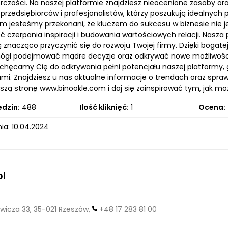
orczości. Na naszej platformie znajdziesz nieocenione zasoby or
przedsiębiorców i profesjonalistów, którzy poszukują idealnych 
m jesteśmy przekonani, że kluczem do sukcesu w biznesie nie je
ć czerpania inspiracji i budowania wartościowych relacji. Nasz
znacząco przyczynić się do rozwoju Twojej firmy. Dzięki bogate
ógł podejmować mądre decyzje oraz odkrywać nowe możliwości,
achęcamy Cię do odkrywania pełni potencjału naszej platformy,
ami. Znajdziesz u nas aktualne informacje o trendach oraz spra
szą stronę www.binookle.com i daj się zainspirować tym, jak mo
edzin:
488
Ilość kliknięć:
1
Ocena:
ia: 10.04.2024
l
wicza 33, 35-021 Rzeszów,
+48 17 283 81 00