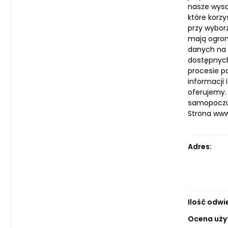
nasze wyso
które korz
przy wyborz
mają ogrom
danych na 
dostępnych 
procesie p
informacji 
oferujemy.
samopoczuc
Strona ww
Adres:
Ilość odwi
Ocena uży