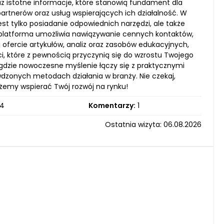
az istotne informacje, które stanowią fundament dla
partnerów oraz usług wspierających ich działalność. W
st tylko posiadanie odpowiednich narzędzi, ale także
a platforma umożliwia nawiązywanie cennych kontaktów,
j ofercie artykułów, analiz oraz zasobów edukacyjnych,
 które z pewnością przyczynią się do wzrostu Twojego
 gdzie nowoczesne myślenie łączy się z praktycznymi
wdzonych metodach działania w branży. Nie czekaj,
żemy wspierać Twój rozwój na rynku!
4
Komentarzy:
1
Ostatnia wizyta: 06.08.2026