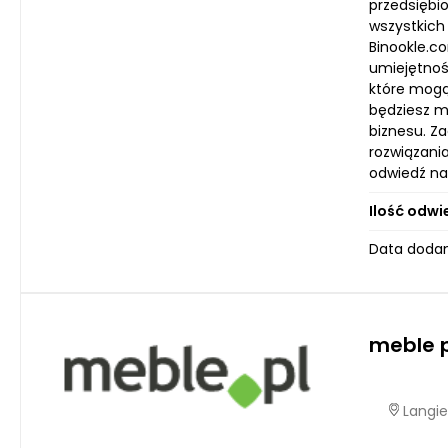
przedsiębi
wszystkich 
Binookle.co
umiejętnoś
które mogą 
będziesz m
biznesu. Z
rozwiązani
odwiedź na
Ilość odwi
Data dodan
meble p
Langie