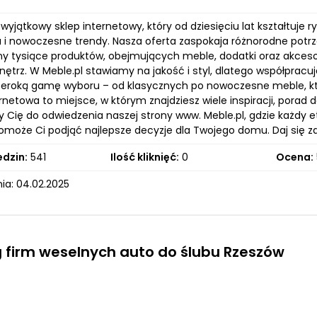
 wyjątkowy sklep internetowy, który od dziesięciu lat kształtuj
 i nowoczesne trendy. Nasza oferta zaspokaja różnorodne potrzeb
 tysiące produktów, obejmujących meble, dodatki oraz akcesor
wnętrz. W Meble.pl stawiamy na jakość i styl, dlatego współp
zeroką gamę wyboru – od klasycznych po nowoczesne meble, któ
rnetowa to miejsce, w którym znajdziesz wiele inspiracji, pora
Cię do odwiedzenia naszej strony www. Meble.pl, gdzie każdy e
może Ci podjąć najlepsze decyzje dla Twojego domu. Daj się zai
edzin:
541
Ilość kliknięć:
0
Ocena:
ia: 04.02.2025
 firm weselnych auto do ślubu Rzeszów