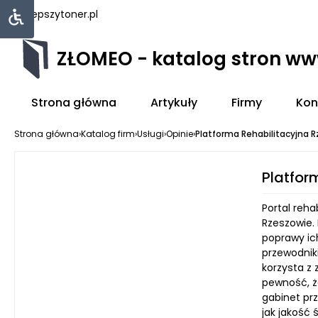
najlepszytoner.pl
ZŁOMEO - katalog stron w
Strona główna
Artykuły
Firmy
Kon
Strona główna
›
Katalog firm
›
Usługi
›
Opinie
›
Platforma Rehabilitacyjna 
Platfor
Portal reha
Rzeszowie. 
poprawy ich
przewodnik
korzysta z
pewność, ż
gabinet pr
jak jakość 