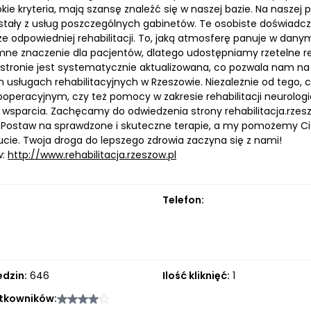
kie kryteria, mają szansę znaleźć się w naszej bazie. Na nasze
ystały z usług poszczególnych gabinetów. Te osobiste doświad
e odpowiedniej rehabilitacji. To, jaką atmosferę panuje w danym
ne znaczenie dla pacjentów, dlatego udostępniamy rzetelne r
stronie jest systematycznie aktualizowana, co pozwala nam na
usługach rehabilitacyjnych w Rzeszowie. Niezależnie od tego, cz
ooperacyjnym, czy też pomocy w zakresie rehabilitacji neurologi
i wsparcia. Zachęcamy do odwiedzenia strony rehabilitacja.rzesz
 Postaw na sprawdzone i skuteczne terapie, a my pomożemy Ci 
ie. Twoja droga do lepszego zdrowia zaczyna się z nami!
w:
http://www.rehabilitacja.rzeszow.pl
Telefon:
edzin:
646
Ilość kliknięć:
1
tkowników: