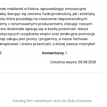
e rynek meblarski w Polsce, wprowadzając innowacyjne
y, kierując się zarówno funkcjonalnością, jak i estetyką.
ia, które pozwalają na stworzenie niepowtarzalnych
racujemy z renomowanymi producentami, oferując naszym
re doskonale wpisują się w każdą przestrzeń. Nasza
d dotyczących urządzania wnętrz oraz atrakcyjne promocje.
tap zakupu jest prosty i przyjemny, a nasze fachowe
nspirować i stwórz przestrzeń, o której zawsze marzyłeś!
5
Komentarzy:
1
Ostatnia wizyta: 06.08.2026
Katalog firm weselnych auto do ślubu Rzeszów