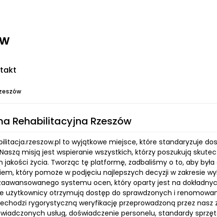
ww
takt
Rzeszów
ma Rehabilitacyjna Rzeszów
bilitacja.rzeszow.pl to wyjątkowe miejsce, które standaryzuje do
Naszą misją jest wspieranie wszystkich, którzy poszukują skute
 jakości życia. Tworząc tę platformę, zadbaliśmy o to, aby była 
iem, który pomoże w podjęciu najlepszych decyzji w zakresie wy
 zaawansowanego systemu ocen, który oparty jest na dokładny
e użytkownicy otrzymują dostęp do sprawdzonych i renomowany
zechodzi rygorystyczną weryfikację przeprowadzoną przez nasz z
świadczonych usług, doświadczenie personelu, standardy sprzęto