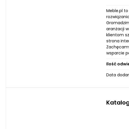
Meble.pl to
rozwiązania
Gromadzimy
aranżacji 
klientom s
strona inte
Zachęcamy 
wsparcie po
Ilość odwi
Data dodan
Katalog