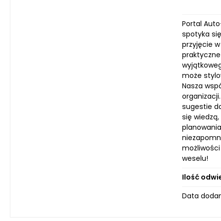
Portal Auto
spotyka si
przyjęcie w
praktyczne 
wyjątkoweg
może stylo
Nasza wspó
organizacji
sugestie d
się wiedzą
planowania
niezapomnia
możliwości
weselu!
Ilość odwi
Data dodan