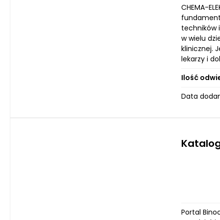
CHEMA-ELEK
fundamenta
techników 
w wielu dz
klinicznej.
lekarzy i 
Ilość odwi
Data dodan
Katalog
Portal Bin