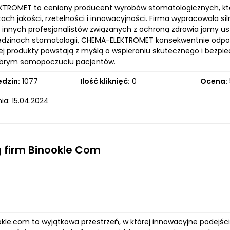
TROMET to ceniony producent wyrobów stomatologicznych, któr
ch jakości, rzetelności i innowacyjności. Firma wypracowała si
i innych profesjonalistów związanych z ochroną zdrowia jamy us
iedzinach stomatologii, CHEMA-ELEKTROMET konsekwentnie odpow
 Jej produkty powstają z myślą o wspieraniu skutecznego i bezp
dobrym samopoczuciu pacjentów.
edzin:
1077
Ilość kliknięć:
0
Ocena:
ia: 15.04.2024
 firm Binookle Com
ookle.com to wyjątkowa przestrzeń, w której innowacyjne podej