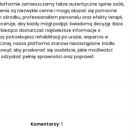
j platformie zamieszczamy także autentyczne opinie osób,
czenia są niezwykle cenne i mogą okazać się pomocne
 ośrodku, professionalism personelu oraz efekty terapii,
ecenzje, aby każdy mógł podjąć świadomą decyzję. Baza
 bieżąco dostarczać najświeższe informacje o
y potrzebujesz rehabilitacji po urazie, wsparcia w
cznej, nasza platforma stanowi niezastąpione źródło
ow.pl, aby przekonać się osobiście, jakie możliwości
odzyskać pełnię sprawności oraz poprawić
Komentarzy:
1