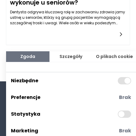
wykonuje u seniorów?
Dentysta odgrywa kluczową rolę w zachowaniu zdrowia jamy
ustnej u seniorów, którzy są grupą pacjentów wymagającą
szczególnej troski i uwagi. Wiele osób w wieku podeszłym
zmaga się z problemami stomatologicznymi, które mogą
wynikać z naturalnego procesu starzenia, a także z
wcześniejszych nawyków higienicznych. Dlatego warto
zwrócić się do specjalistów, takich jak dentysta Rzeszów, aby
zrozumieć, jakie zabiegi są najczęściej wykonywane u
seniorów.
Zgoda
Szczegóły
O plikach cookie
Niezbędne
Preferencje
Brak
O nas
Kontakt
Statystyka
Polityka prywatności
(RODO. Cookies)
Marketing
Brak