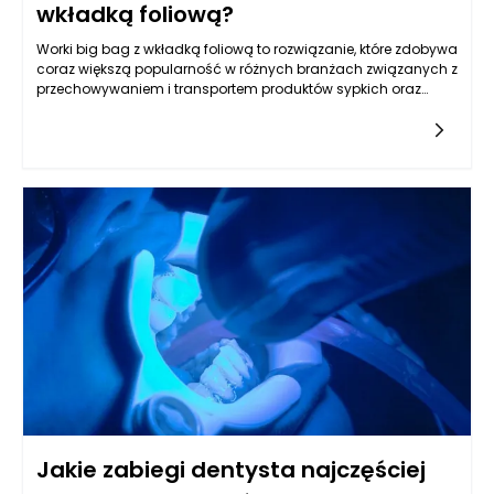
wkładką foliową?
Worki big bag z wkładką foliową to rozwiązanie, które zdobywa
coraz większą popularność w różnych branżach związanych z
przechowywaniem i transportem produktów sypkich oraz
płynnych. Dzieje się tak z powodu ich wszechstronności oraz
efektywności, które zapewniają zarówno bezpieczeństwo
przechowywanych materiałów, jak i łatwe ich użycie. Wkładka
foliowa, która jest umieszczana wewnątrz worków big bag,
chroni towary przed działaniem wody, wilgoci oraz
zanieczyszczeniami, co sprawia, że są one idealnym
rozwiązaniem dla wielu produktów. W szczególności, worki big
bag doskonale sprawdzają się w przypadku materiałów
budowlanych, chemikaliów oraz artykułów spożywczych.
Jakie zabiegi dentysta najczęściej