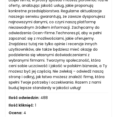
Dzięki temu, w prosty sposób możesz porównać różne
oferty, analizując jakość usług, jakie proponują
konkretne przedsiębiorstwa. Regularne aktualizacje
naszego serwisu gwarantują, że zawsze dysponujesz
najnowszymi danymi, co czyni naszą platformę
niezawodnym źródłem informacji. Zachęcamy do
odwiedzenia Ocen-Firme.Technores.pl, aby w pełni
zapoznać się z możliwościami, jakie oferujemy.
Znajdziesz tutaj nie tylko opinie i recenzje innych
użytkowników, ale także będziesz mieć okazję do
podzielenia się własnymi doświadczeniami z
wybranymi firmami. Tworzymy społeczność, która
ceni sobie uczciwość i jakość w polskim biznesie, a Ty
możesz być jej częścią. Nie zwlekaj – odwiedź naszą
stronę i odkryj, jak łatwo możesz znaleźć firmę, która
spełni Twoje potrzeby i oczekiwania. Razem z nami
buduj lepsze standardy w jakości usług!
Ilość odwiedzin:
488
Ilość kliknięć:
1
Ocena:
4