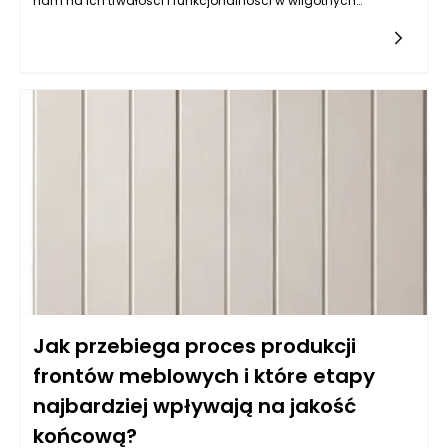
nam na ich trwałości i funkcjonalności w wilgotnych
warunkach, jakimi często są kuchnie. Balans pomiędzy
estetyką a odpornością na wilgoć wymaga zrozumienia
właściwości różnych typów materiałów. Do najczęściej
wybieranych należy płyta MDF powlekana melaminą, mdf lub
sklejka wodoodporna. Istotne jest, aby materiał miał
dodatkowe powłoki ochronne, które zatrzymują wilgoć i
ułatwiają czyszczenie. Z kolei fronty lakierowane w kolorach
matowych i półmatowych, oprócz estetycznych walorów,
oferują również łatwość w utrzymaniu czystości, co jest
kluczowe w kuchni. Warto także zwrócić uwagę na powłokę
akrylową, która nie tylko jest odporna na wilgoć, ale również
używana do produkcji mebli na wymiar daje wyjątkowe efekty
wizualne, nadając kuchni nowoczesny i elegancki wygląd.
Jak przebiega proces produkcji
frontów meblowych i które etapy
najbardziej wpływają na jakość
końcową?