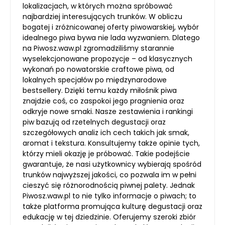
lokalizacjach, w których można spróbować
najbardziej interesujących trunków. W obliczu
bogatej i zróżnicowanej oferty piwowarskiej, wybór
idealnego piwa bywa nie lada wyzwaniem. Dlatego
na Piwosz.waw.pl zgromadziliśmy starannie
wyselekcjonowane propozycje – od klasycznych
wykonań po nowatorskie craftowe piwa, od
lokalnych specjałów po międzynarodowe
bestsellery. Dzięki temu każdy miłośnik piwa
znajdzie coś, co zaspokoi jego pragnienia oraz
odkryje nowe smaki. Nasze zestawienia i rankingi
piw bazują od rzetelnych degustacji oraz
szczegółowych analiz ich cech takich jak smak,
aromat i tekstura. Konsultujemy także opinie tych,
którzy mieli okazję je próbować. Takie podejście
gwarantuje, że nasi użytkownicy wybierają spośród
trunków najwyższej jakości, co pozwala im w pełni
cieszyć się różnorodnością piwnej palety. Jednak
Piwosz.waw.pl to nie tylko informacje o piwach; to
także platforma promująca kulturę degustacji oraz
edukację w tej dziedzinie. Oferujemy szeroki zbiór