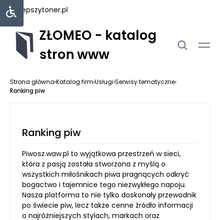
najlepszytoner.pl
ZŁOMEO - katalog
stron www
Strona główna
›
Katalog firm
›
Usługi
›
Serwisy tematyczne
›
Ranking piw
Ranking piw
Piwosz.waw.pl to wyjątkowa przestrzeń w sieci,
która z pasją została stworzona z myślą o
wszystkich miłośnikach piwa pragnących odkryć
bogactwo i tajemnice tego niezwykłego napoju.
Nasza platforma to nie tylko doskonały przewodnik
po świecie piw, lecz także cenne źródło informacji
o najróżniejszych stylach, markach oraz