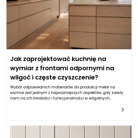
Jak zaprojektować kuchnię na
wymiar z frontami odpornymi na
wilgoć i częste czyszczenie?
Wybór odpowiednich materiałów do produkcji mebli na
wymiar jest jednym z najważniejszych aspektów, gdy zależy
nam na ich trwałości i funkcjonalności w wilgotnych
warunkach, jakimi często są kuchnie. Balans pomiędzy
estetyką a odpornością na wilgoć wymaga zrozumienia
właściwości różnych typów materiałów. Do najczęściej
wybieranych należy płyta MDF powlekana melaminą, mdf lub
sklejka wodoodporna. Istotne jest, aby materiał miał
dodatkowe powłoki ochronne, które zatrzymują wilgoć i
ułatwiają czyszczenie. Z kolei fronty lakierowane w kolorach