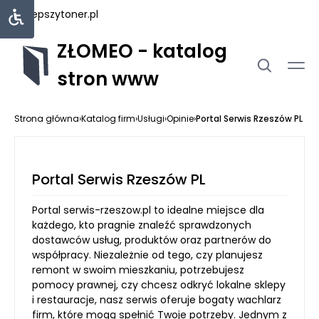
najlepszytoner.pl
ZŁOMEO - katalog
stron www
Strona główna
›
Katalog firm
›
Usługi
›
Opinie
›
Portal Serwis Rzeszów PL
Portal Serwis Rzeszów PL
Portal serwis-rzeszow.pl to idealne miejsce dla
każdego, kto pragnie znaleźć sprawdzonych
dostawców usług, produktów oraz partnerów do
współpracy. Niezależnie od tego, czy planujesz
remont w swoim mieszkaniu, potrzebujesz
pomocy prawnej, czy chcesz odkryć lokalne sklepy
i restauracje, nasz serwis oferuje bogaty wachlarz
firm, które mogą spełnić Twoje potrzeby. Jednym z