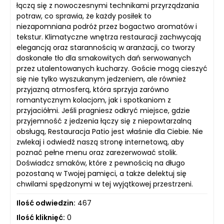
łączą się z nowoczesnymi technikami przyrządzania
potraw, co sprawia, że każdy posiłek to
niezapomniana podróż przez bogactwo aromatów i
tekstur. Klimatyczne wnętrza restauracji zachwycają
elegancją oraz starannością w aranżacji, co tworzy
doskonałe tło dla smakowitych dań serwowanych
przez utalentowanych kucharzy. Goście mogą cieszyć
się nie tylko wyszukanym jedzeniem, ale również
przyjazną atmosferą, która sprzyja zarówno
romantycznym kolacjom, jak i spotkaniom z
przyjaciółmi. Jeśli pragniesz odkryć miejsce, gdzie
przyjemność z jedzenia łączy się z niepowtarzalną
obsługą, Restauracja Patio jest właśnie dla Ciebie. Nie
zwlekaj i odwiedź naszą stronę internetową, aby
poznać pełne menu oraz zarezerwować stolik.
Doświadcz smaków, które z pewnością na długo
pozostaną w Twojej pamięci, a także delektuj się
chwilami spędzonymi w tej wyjątkowej przestrzeni.
Ilość odwiedzin:
467
Ilość kliknięć:
0