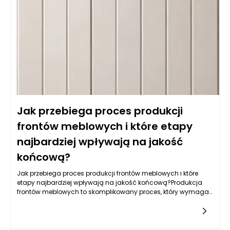
matowych i półmatowych, oprócz estetycznych walorów,
oferują również łatwość w utrzymaniu czystości, co jest
kluczowe w kuchni. Warto także zwrócić uwagę na powłokę
akrylową, która nie tylko jest odporna na wilgoć, ale również
używana do produkcji mebli na wymiar daje wyjątkowe efekty
wizualne, nadając kuchni nowoczesny i elegancki wygląd.
Jak przebiega proces produkcji
frontów meblowych i które etapy
najbardziej wpływają na jakość
końcową?
Jak przebiega proces produkcji frontów meblowych i które
etapy najbardziej wpływają na jakość końcową?Produkcja
frontów meblowych to skomplikowany proces, który wymaga
zastosowania nowoczesnych technologii, precyzyjnych
narzędzi oraz