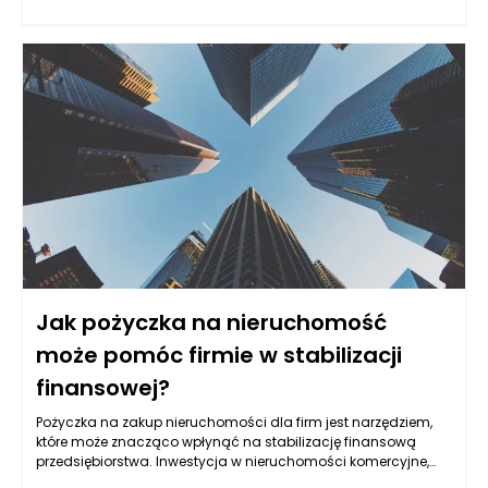
informatycznych, takich jak intranet. Właściwe zrozumienie i
stosowanie regulacji może nie tylko zredukować ryzyko
prawne, ale także usprawnić działanie organizacji oraz
zwiększyć zaufanie pracowników. Ważnymi obszarami, które
należy wziąć pod uwagę w kontekście regulacji prawnych, są
ochrona danych osobowych, prawo pracy, prawa autorskie
oraz regulacje dotyczące bezpieczeństwa informacji.
Jak pożyczka na nieruchomość
może pomóc firmie w stabilizacji
finansowej?
Pożyczka na zakup nieruchomości dla firm jest narzędziem,
które może znacząco wpłynąć na stabilizację finansową
przedsiębiorstwa. Inwestycja w nieruchomości komercyjne,
takie jak biura, magazyny czy lokale usługowe, często