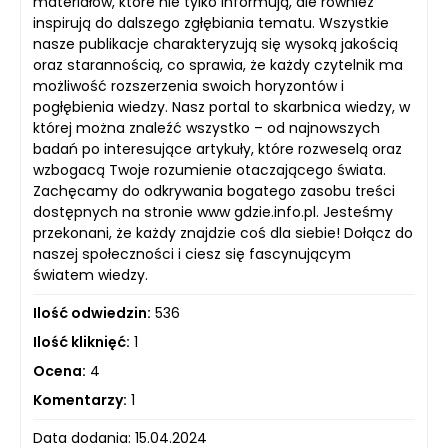
materiałów, które nie tylko informują, ale również
inspirują do dalszego zgłębiania tematu. Wszystkie
nasze publikacje charakteryzują się wysoką jakością
oraz starannością, co sprawia, że każdy czytelnik ma
możliwość rozszerzenia swoich horyzontów i
pogłębienia wiedzy. Nasz portal to skarbnica wiedzy, w
której można znaleźć wszystko – od najnowszych
badań po interesujące artykuły, które rozweselą oraz
wzbogacą Twoje rozumienie otaczającego świata.
Zachęcamy do odkrywania bogatego zasobu treści
dostępnych na stronie www gdzie.info.pl. Jesteśmy
przekonani, że każdy znajdzie coś dla siebie! Dołącz do
naszej społeczności i ciesz się fascynującym
światem wiedzy.
Ilość odwiedzin:
536
Ilość kliknięć:
1
Ocena:
4
Komentarzy:
1
Data dodania: 15.04.2024