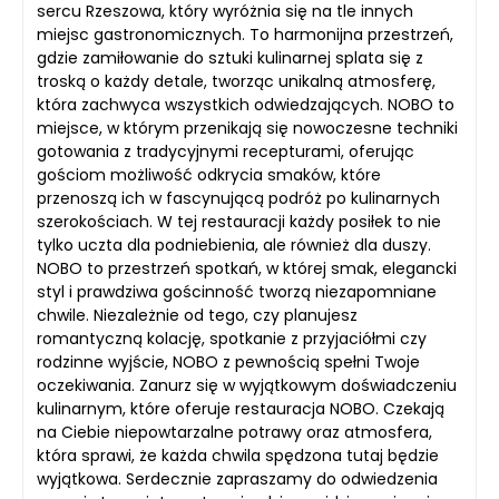
sercu Rzeszowa, który wyróżnia się na tle innych
miejsc gastronomicznych. To harmonijna przestrzeń,
gdzie zamiłowanie do sztuki kulinarnej splata się z
troską o każdy detale, tworząc unikalną atmosferę,
która zachwyca wszystkich odwiedzających. NOBO to
miejsce, w którym przenikają się nowoczesne techniki
gotowania z tradycyjnymi recepturami, oferując
gościom możliwość odkrycia smaków, które
przenoszą ich w fascynującą podróż po kulinarnych
szerokościach. W tej restauracji każdy posiłek to nie
tylko uczta dla podniebienia, ale również dla duszy.
NOBO to przestrzeń spotkań, w której smak, elegancki
styl i prawdziwa gościnność tworzą niezapomniane
chwile. Niezależnie od tego, czy planujesz
romantyczną kolację, spotkanie z przyjaciółmi czy
rodzinne wyjście, NOBO z pewnością spełni Twoje
oczekiwania. Zanurz się w wyjątkowym doświadczeniu
kulinarnym, które oferuje restauracja NOBO. Czekają
na Ciebie niepowtarzalne potrawy oraz atmosfera,
która sprawi, że każda chwila spędzona tutaj będzie
wyjątkowa. Serdecznie zapraszamy do odwiedzenia