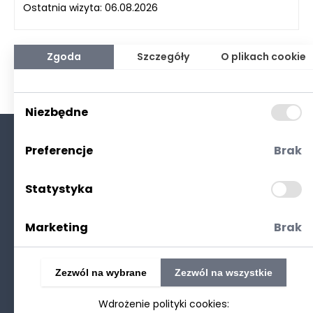
Ostatnia wizyta: 06.08.2026
Zgoda
Szczegóły
O plikach cookie
Niezbędne
Preferencje
Brak
O nas
Kontakt
Statystyka
Polityka prywatności
(RODO. Cookies)
Marketing
Brak
Zezwól na wybrane
Zezwól na wszystkie
Wdrożenie polityki cookies:
©2025 Realizacja
strony www
: Technetium.pl