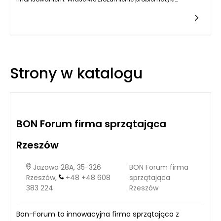
finansowej może zadecydować o sukcesie lub niepowodzeniu
inwestycji. Często popełniane błędy obejmują niewłaściwe
oszacowanie kosztów, brak analizy rynku, a także
nieodpowiedni wybór źródła finansowania. Warto zatem
przyjrzeć się tym kwestiiom, aby uniknąć potencjalnych
pułapek.
Strony w katalogu
BON Forum firma sprzątająca
Rzeszów
Jazowa 28A, 35-326
BON Forum firma
Rzeszów,
+48 +48 608
sprzątająca
383 224
Rzeszów
Bon-Forum to innowacyjna firma sprzątająca z