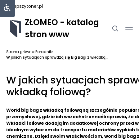
najlepszytoner.pl
ZŁOMEO - katalog
stron www
Strona główna
›
Poradnik
›
W jakich sytuacjach sprawdzą się Big Bagi z wkładką...
W jakich sytuacjach sprawd
wkładką foliową?
Worki big bag z wkładką foliową są szczególnie popul
przemysłowej, gdzie ich wszechstronność sprawia, że d
Wkładki foliowe dodają im dodatkowej ochrony przed wil
idealnym wyborem do transportu materiałów sypkich taki
chemiczne. Dzięki swoim właściwościom, worki big bag z