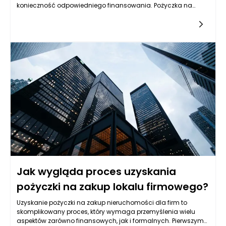
konieczność odpowiedniego finansowania. Pożyczka na
zakup nieruchomości dla firm staje się coraz popularniejszym
rozwiązaniem, które budzi wiele pytań. Czy ten rodzaj
finansowania można traktować jedynie jako obciążenie
finansowe, czy może również jako narzędzie do zwiększenia
wartości firmy? Odpowiedź na to pytanie uzależniona jest od
podejścia do inwestycji, strategii rozwoju oraz umiejętności
zarządzania zasobami.
Jak wygląda proces uzyskania
pożyczki na zakup lokalu firmowego?
Uzyskanie pożyczki na zakup nieruchomości dla firm to
skomplikowany proces, który wymaga przemyślenia wielu
aspektów zarówno finansowych, jak i formalnych. Pierwszym