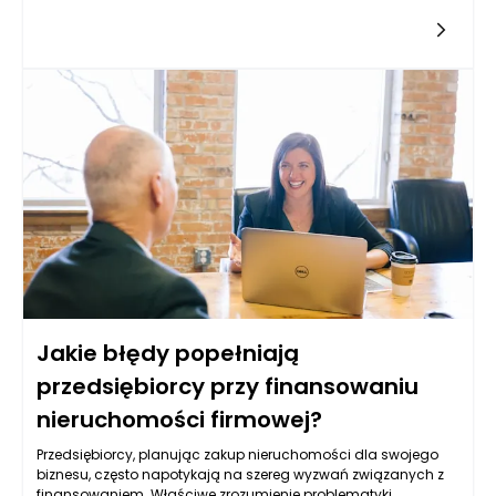
krokiem jest zazwyczaj ocena potrzeb firmy oraz planowanie,
jakiego rodzaju lokal jest potrzebny do zrealizowania strategii
rozwoju. Potencjalni pożyczkobiorcy powinni najpierw określić,
czy ich potrzeby związane z nieruchomością są
krótkoterminowe, czy długoterminowe, oraz jakie parametry
powinny spełniać planowane inwestycje. Warto również
uwzględnić lokalizację, rozmiar oraz przeznaczenie lokalu, co
wpływa na przyszły sukces biznesowy. Właściwe
zaplanowanie tych aspektów może znacząco ułatwić dalsze
etapy procesu ubiegania się o pożyczkę.
Jakie błędy popełniają
przedsiębiorcy przy finansowaniu
nieruchomości firmowej?
Przedsiębiorcy, planując zakup nieruchomości dla swojego
biznesu, często napotykają na szereg wyzwań związanych z
finansowaniem. Właściwe zrozumienie problematyki