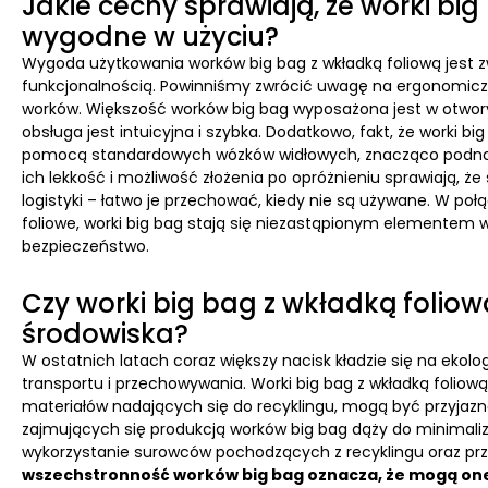
Jakie cechy sprawiają, że worki bi
wygodne w użyciu?
Wygoda użytkowania worków big bag z wkładką foliową jest z
funkcjonalnością. Powinniśmy zwrócić uwagę na ergonomiczne
worków. Większość worków big bag wyposażona jest w otwory 
obsługa jest intuicyjna i szybka. Dodatkowo, fakt, że worki 
pomocą standardowych wózków widłowych, znacząco podnosi 
ich lekkość i możliwość złożenia po opróżnieniu sprawiają, ż
logistyki – łatwo je przechować, kiedy nie są używane. W po
foliowe, worki big bag stają się niezastąpionym elementem w 
bezpieczeństwo.
Czy worki big bag z wkładką foliow
środowiska?
W ostatnich latach coraz większy nacisk kładzie się na ekolo
transportu i przechowywania. Worki big bag z wkładką folio
materiałów nadających się do recyklingu, mogą być przyjaz
zajmujących się produkcją worków big bag dąży do minimali
wykorzystanie surowców pochodzących z recyklingu oraz prz
wszechstronność worków big bag oznacza, że mogą one 