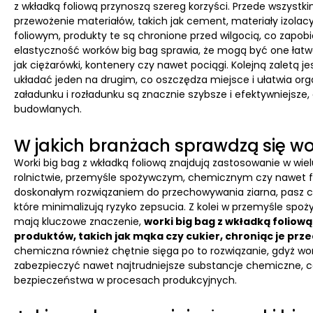
z wkładką foliową przynoszą szereg korzyści. Przede wszyst
przewożenie materiałów, takich jak cement, materiały izolac
foliowym, produkty te są chronione przed wilgocią, co zapobi
elastyczność worków big bag sprawia, że mogą być one łat
jak ciężarówki, kontenery czy nawet pociągi. Kolejną zaletą
układać jeden na drugim, co oszczędza miejsce i ułatwia or
załadunku i rozładunku są znacznie szybsze i efektywniejsze
budowlanych.
W jakich branżach sprawdzą się wo
Worki big bag z wkładką foliową znajdują zastosowanie w wiel
rolnictwie, przemyśle spożywczym, chemicznym czy nawet f
doskonałym rozwiązaniem do przechowywania ziarna, pasz c
które minimalizują ryzyko zepsucia. Z kolei w przemyśle sp
mają kluczowe znaczenie,
worki big bag z wkładką foliow
produktów, takich jak mąka czy cukier, chroniąc je pr
chemiczna również chętnie sięga po to rozwiązanie, gdyż work
zabezpieczyć nawet najtrudniejsze substancje chemiczne, co
bezpieczeństwa w procesach produkcyjnych.