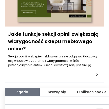
Jakie funkcje sekcji opinii zwiększają
wiarygodność sklepu meblowego
online?
Sekcja opinii w sklepie meblowym online odgrywa kluczową
rolę w budowie zaufania i wiarygodności wśród
potencjalnych klientów. Klienci coraz częściej poszukują
informacji przed dokonaniem zakupu w sieci, a
doświadczenia innych użytkowników są dla nich
nieocenionym źródłem wiedzy o jakości produktów oraz
obsługi klienta. Właściwie skonstruowana sekcja opinii może
znacząco wpłynąć na decyzje zakupowe, dlatego warto
zwrócić uwagę na kilka jej kluczowych funkcji.
Zgoda
Szczegóły
O plikach cookie