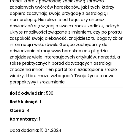
treści, które z pewnością zaciekawią zarówno
zapalonych twórców horoskopów, jak i tych, którzy
dopiero zaczynają swoją przygodę z astrologią i
numerologią. Niezależnie od tego, czy chcesz
dowiedzieć się więcej o swoim znaku zodiaku, odkryć
ukryte możliwości związane z imieniem, czy po prostu
zaspokoić swoją ciekawość, znajdziesz tu bogaty zbiór
informacji i wskazówek. Gorąco zachęcamy do
odwiedzenia strony www.horoskop.edu.pl, gdzie
znajdziesz wiele interesujących artykułów, narzędzi, a
także praktycznych porad dotyczących astrologii i
znaczenia imion. Ten portal to niezastąpione źródło
wiedzy, które może wzbogacić Twoje życie o nowe
perspektywy i zrozumienie.
Ilość odwiedzin:
530
Ilość kliknięć:
1
Ocena:
4
Komentarzy:
1
Data dodania: 15.04.2024