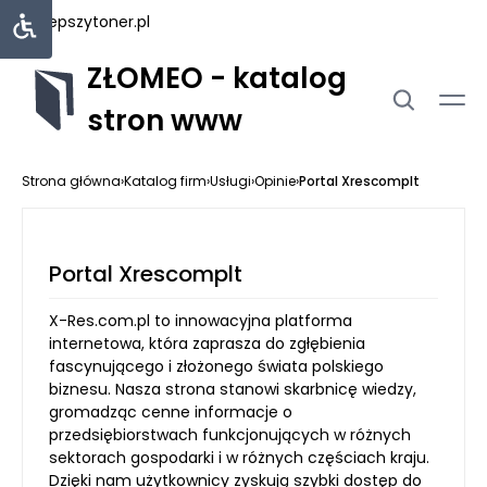
najlepszytoner.pl
ZŁOMEO - katalog
stron www
Strona główna
›
Katalog firm
›
Usługi
›
Opinie
›
Portal Xrescomplt
Portal Xrescomplt
X-Res.com.pl to innowacyjna platforma
internetowa, która zaprasza do zgłębienia
fascynującego i złożonego świata polskiego
biznesu. Nasza strona stanowi skarbnicę wiedzy,
gromadząc cenne informacje o
przedsiębiorstwach funkcjonujących w różnych
sektorach gospodarki i w różnych częściach kraju.
Dzięki nam użytkownicy zyskują szybki dostęp do