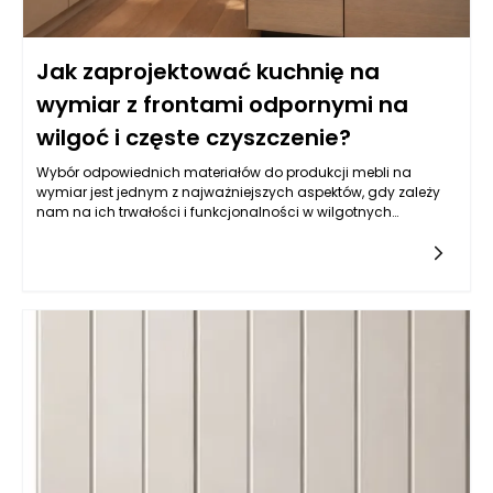
Jak zaprojektować kuchnię na
wymiar z frontami odpornymi na
wilgoć i częste czyszczenie?
Wybór odpowiednich materiałów do produkcji mebli na
wymiar jest jednym z najważniejszych aspektów, gdy zależy
nam na ich trwałości i funkcjonalności w wilgotnych
warunkach, jakimi często są kuchnie. Balans pomiędzy
estetyką a odpornością na wilgoć wymaga zrozumienia
właściwości różnych typów materiałów. Do najczęściej
wybieranych należy płyta MDF powlekana melaminą, mdf lub
sklejka wodoodporna. Istotne jest, aby materiał miał
dodatkowe powłoki ochronne, które zatrzymują wilgoć i
ułatwiają czyszczenie. Z kolei fronty lakierowane w kolorach
matowych i półmatowych, oprócz estetycznych walorów,
oferują również łatwość w utrzymaniu czystości, co jest
kluczowe w kuchni. Warto także zwrócić uwagę na powłokę
akrylową, która nie tylko jest odporna na wilgoć, ale również
używana do produkcji mebli na wymiar daje wyjątkowe efekty
wizualne, nadając kuchni nowoczesny i elegancki wygląd.