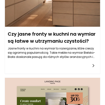
Czy jasne fronty w kuchni na wymiar
są łatwe w utrzymaniu czystości?
Jasne fronty w kuchni na wymiar to rozwiązanie, które cieszy
się ogromną popularnością. Takie meble na wymiar Bielsko-
Biała doskonale pasują do różnych stylów aranżacyjnych i
mogą stworzyć przytulną oraz nowoczesną przestrzeń. W
praktyce jednak, wybór jasnych kolorów frontów kuchennych
może budzić pewne wątpliwości dotyczące ich utrzymania w
czystości. Powstaje pytanie, na ile są one praktyczne w
codziennym użytkowaniu. Odpowiedź na to pytanie zależy od
wielu czynników, takich jak rodzaj materiałów, sposób
wykończenia czy ogólna koncepcja użytkowania kuchni.