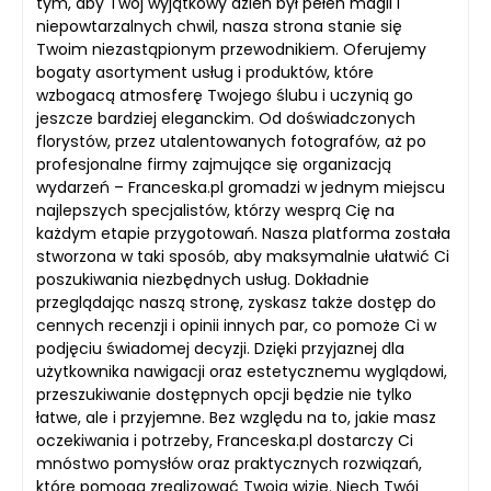
tym, aby Twój wyjątkowy dzień był pełen magii i
niepowtarzalnych chwil, nasza strona stanie się
Twoim niezastąpionym przewodnikiem. Oferujemy
bogaty asortyment usług i produktów, które
wzbogacą atmosferę Twojego ślubu i uczynią go
jeszcze bardziej eleganckim. Od doświadczonych
florystów, przez utalentowanych fotografów, aż po
profesjonalne firmy zajmujące się organizacją
wydarzeń – Franceska.pl gromadzi w jednym miejscu
najlepszych specjalistów, którzy wesprą Cię na
każdym etapie przygotowań. Nasza platforma została
stworzona w taki sposób, aby maksymalnie ułatwić Ci
poszukiwania niezbędnych usług. Dokładnie
przeglądając naszą stronę, zyskasz także dostęp do
cennych recenzji i opinii innych par, co pomoże Ci w
podjęciu świadomej decyzji. Dzięki przyjaznej dla
użytkownika nawigacji oraz estetycznemu wyglądowi,
przeszukiwanie dostępnych opcji będzie nie tylko
łatwe, ale i przyjemne. Bez względu na to, jakie masz
oczekiwania i potrzeby, Franceska.pl dostarczy Ci
mnóstwo pomysłów oraz praktycznych rozwiązań,
które pomogą zrealizować Twoją wizję. Niech Twój