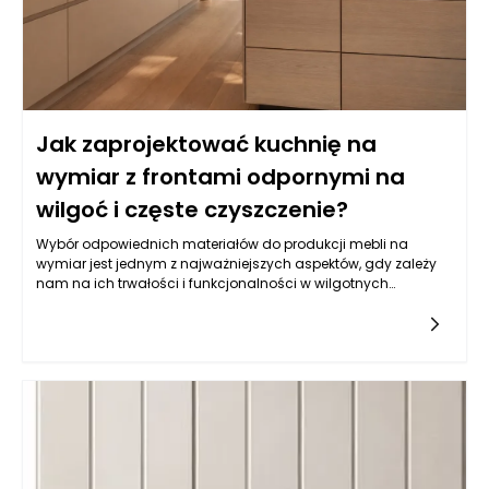
Jak zaprojektować kuchnię na
wymiar z frontami odpornymi na
wilgoć i częste czyszczenie?
Wybór odpowiednich materiałów do produkcji mebli na
wymiar jest jednym z najważniejszych aspektów, gdy zależy
nam na ich trwałości i funkcjonalności w wilgotnych
warunkach, jakimi często są kuchnie. Balans pomiędzy
estetyką a odpornością na wilgoć wymaga zrozumienia
właściwości różnych typów materiałów. Do najczęściej
wybieranych należy płyta MDF powlekana melaminą, mdf lub
sklejka wodoodporna. Istotne jest, aby materiał miał
dodatkowe powłoki ochronne, które zatrzymują wilgoć i
ułatwiają czyszczenie. Z kolei fronty lakierowane w kolorach
matowych i półmatowych, oprócz estetycznych walorów,
oferują również łatwość w utrzymaniu czystości, co jest
kluczowe w kuchni. Warto także zwrócić uwagę na powłokę