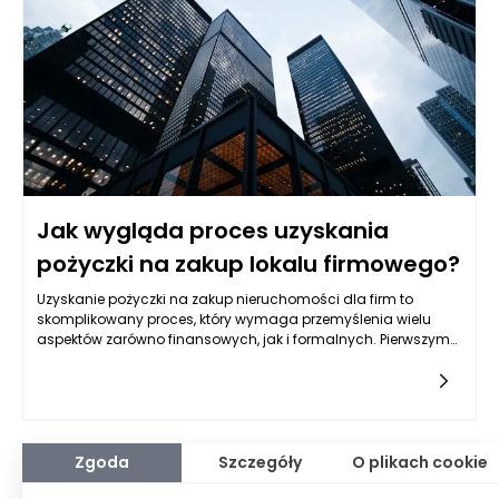
zachowanie jakości produktów jest kluczowe.
Jak wygląda proces uzyskania
pożyczki na zakup lokalu firmowego?
Uzyskanie pożyczki na zakup nieruchomości dla firm to
skomplikowany proces, który wymaga przemyślenia wielu
aspektów zarówno finansowych, jak i formalnych. Pierwszym
krokiem jest zazwyczaj ocena potrzeb firmy oraz planowanie,
jakiego rodzaju lokal jest potrzebny do zrealizowania strategii
rozwoju. Potencjalni pożyczkobiorcy powinni najpierw określić,
czy ich potrzeby związane z nieruchomością są
krótkoterminowe, czy długoterminowe, oraz jakie parametry
powinny spełniać planowane inwestycje. Warto również
Zgoda
Szczegóły
O plikach cookie
uwzględnić lokalizację, rozmiar oraz przeznaczenie lokalu, co