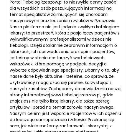
Portal Flebolog.Rzeszow.pl to niezwykle cenny zasób
dla wszystkich osób poszukujących informacji na
temat specjalistów zajmujących się chorobami
naczyniowymi oraz leczeniem żylaków w Rzeszowie.
Nasza platforma nie jest jedynie zwykłym katalogiem
lekarzy; to przestrzeń, która z pasją łączy pacjentów z
wykwalifikowanymi profesjonalistami w dziedzinie
flebologii. Dzięki starannie zebranym informacjom o
lekarzach, ich doświadczeniu oraz opinii pacjentów,
jesteśmy w stanie dostarczyć wartościowych
wskazówek, które pomogą w podjęciu decyzji o
wyborze odpowiedniego specjalisty. Dbamy o to, aby
nasze dane były aktualne i rzetelne, co sprawia, że
użytkownicy mogą czuć się pewnie, korzystając z
naszych zasobów. Zachęcamy do odwiedzenia naszej
strony internetowej www.flebolog.rzeszow.pl, gdzie
znajdziesz nie tylko listę lekarzy, ale także szereg
artykułów i porad na temat zdrowia naczyniowego.
Naszym celem jest wsparcie Pacjentów w ich dążeniu
do lepszego samopoczucia i zdrowia. Przekonaj się
sam, jak wiele możemy zaoferować, i skorzystaj z