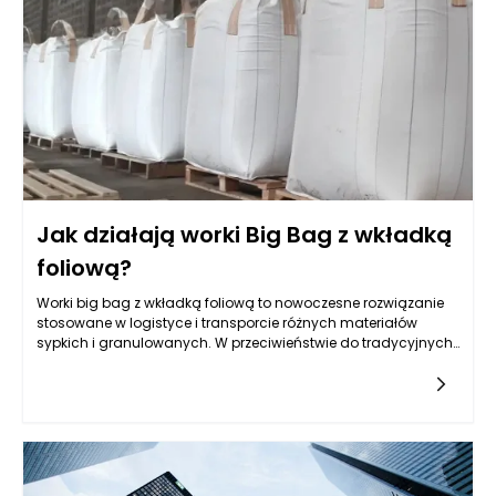
Jak działają worki Big Bag z wkładką
foliową?
Worki big bag z wkładką foliową to nowoczesne rozwiązanie
stosowane w logistyce i transporcie różnych materiałów
sypkich i granulowanych. W przeciwieństwie do tradycyjnych
worków, które często wykonane są z samego włókna
polipropylenowego lub innych tkanin, worki big bag z wkładką
są wyposażone w dodatkową warstwę foliową, która ma na
celu ochronę zawartości przed wilgocią, zanieczyszczeniami
oraz innymi niekorzystnymi czynnikami zewnętrznymi. Dzięki
temu, ich zastosowanie jest coraz bardziej popularne w wielu
branżach, od budownictwa po przemysł spożywczy, gdzie