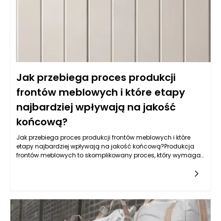
akrylową, która nie tylko jest odporna na wilgoć, ale również
używana do produkcji mebli na wymiar daje wyjątkowe efekty
wizualne, nadając kuchni nowoczesny i elegancki wygląd.
Jak przebiega proces produkcji
frontów meblowych i które etapy
najbardziej wpływają na jakość
końcową?
Jak przebiega proces produkcji frontów meblowych i które
etapy najbardziej wpływają na jakość końcową?Produkcja
frontów meblowych to skomplikowany proces, który wymaga
zastosowania nowoczesnych technologii, precyzyjnych
narzędzi oraz