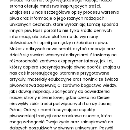
wiedzę na temat tego wyjątkowego napoju, nasza
strona oferuje mnóstwo inspirujących treści.
Znajdziesz u nas szczegółowe opisy procesu warzenia
piwa oraz informacje o jego różnych rodzajach i
unikalnych cechach, które wyróżniają Łomżę spośród
innych piw. Nasz portal to nie tylko źródło cennych
informacji, ale także platforma do wymiany
doświadczeń i opinii pomiędzy miłośnikami piwa.
Możesz odkrywać nowe smaki, czytać recenzje oraz
dzielić się swoimi własnymi odkryciami. Stawiamy na
różnorodność: zarówno eksperymentatorzy, jak i ci,
którzy dopiero zaczynają swoją piwną podróż, znajdą u
nas coś interesującego. Starannie przygotowane
artykuły, materiały edukacyjne oraz nowinki ze świata
piwowarstwa zapewnią Ci zarówno bogactwo wiedzy,
jak i dawkę inspiracji. Zachęcamy do odwiedzenia
naszej strony internetowej, gdzie czeka na Ciebie
niezwykły zbiór treści poświęconych Łomży Jasnej
Pełnej. Odkryj z nami fascynujące aspekty
piwowarskiej tradycji oraz smakowe niuanse, które
mogą wzbogacić Twoje życie oraz zainspirować do
dalszych poszukiwań w piwnym uniwersum. Pozwól