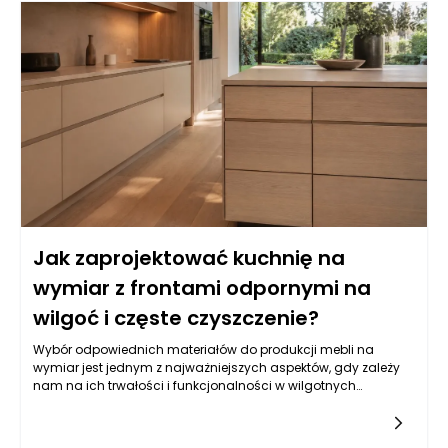
Jak zaprojektować kuchnię na
wymiar z frontami odpornymi na
wilgoć i częste czyszczenie?
Wybór odpowiednich materiałów do produkcji mebli na
wymiar jest jednym z najważniejszych aspektów, gdy zależy
nam na ich trwałości i funkcjonalności w wilgotnych
warunkach, jakimi często są kuchnie. Balans pomiędzy
estetyką a odpornością na wilgoć wymaga zrozumienia
właściwości różnych typów materiałów. Do najczęściej