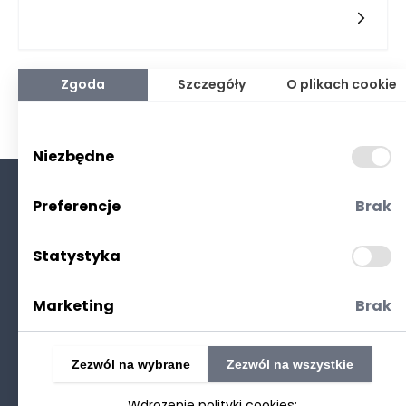
definiowana jako dziedzina zajmująca się dostosowaniem
przestrzeni i jej elementów do potrzeb użytkowników, odnosi się
do wielu aspektów, w tym do elementów takich jak
stoliki. Odpowiedni dobór stolików nie tylko zwiększa
funkcjonalność pomieszczenia, ale także umożliwia
optymalne wykorzystanie przestrzeni oraz poprawia komfort
Zgoda
Szczegóły
O plikach cookie
codziennych aktywności. Odpowiednio zaprojektowane stoliki
mogą wspierać zdrową postawę ciała, minimalizując ryzyko
dolegliwości wynikających z długotrwałego siedzenia czy
niewłaściwych pozycji.
Niezbędne
Preferencje
Brak
O nas
Kontakt
Statystyka
Polityka prywatności
(RODO. Cookies)
Marketing
Brak
Zezwól na wybrane
Zezwól na wszystkie
Wdrożenie polityki cookies: