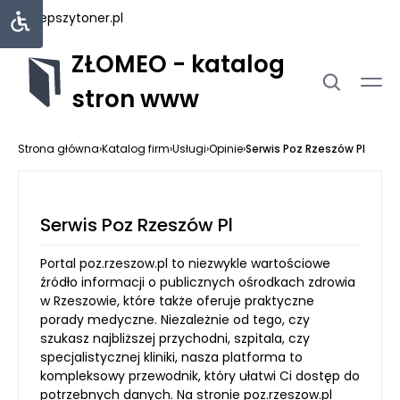
najlepszytoner.pl
ZŁOMEO - katalog
stron www
Strona główna
›
Katalog firm
›
Usługi
›
Opinie
›
Serwis Poz Rzeszów Pl
Serwis Poz Rzeszów Pl
Portal poz.rzeszow.pl to niezwykle wartościowe
źródło informacji o publicznych ośrodkach zdrowia
w Rzeszowie, które także oferuje praktyczne
porady medyczne. Niezależnie od tego, czy
szukasz najbliższej przychodni, szpitala, czy
specjalistycznej kliniki, nasza platforma to
kompleksowy przewodnik, który ułatwi Ci dostęp do
potrzebnych danych. Na stronie poz.rzeszow.pl