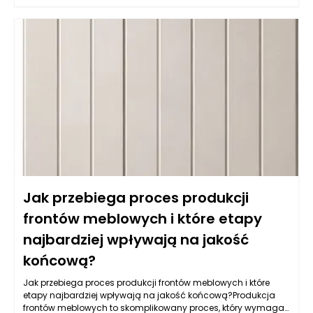
wybieranych należy płyta MDF powlekana melaminą, mdf lub
sklejka wodoodporna. Istotne jest, aby materiał miał
dodatkowe powłoki ochronne, które zatrzymują wilgoć i
ułatwiają czyszczenie. Z kolei fronty lakierowane w kolorach
matowych i półmatowych, oprócz estetycznych walorów,
oferują również łatwość w utrzymaniu czystości, co jest
kluczowe w kuchni. Warto także zwrócić uwagę na powłokę
akrylową, która nie tylko jest odporna na wilgoć, ale również
używana do produkcji mebli na wymiar daje wyjątkowe efekty
wizualne, nadając kuchni nowoczesny i elegancki wygląd.
Jak przebiega proces produkcji
frontów meblowych i które etapy
najbardziej wpływają na jakość
końcową?
Jak przebiega proces produkcji frontów meblowych i które
etapy najbardziej wpływają na jakość końcową?Produkcja
frontów meblowych to skomplikowany proces, który wymaga