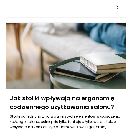
zarządzania zasobami ludzkimi, intranet odgrywa kluczową
rolę w poprawie efektywności procesów HR, umożliwiając
łatwiejszy dostęp do informacji, narzędzi oraz aplikacji. Dzięki
intranetowi, zarządzanie personelem staje się bardziej
zintegrowane i transparentne, co przekłada się na wzrost
zaangażowania pracowników oraz efektywności całej
organizacji. Wspiera on również komunikację między
pracownikami, co jest szczególnie istotne w czasach zdalnej
pracy.
Jak stoliki wpływają na ergonomię
codziennego użytkowania salonu?
Stoliki są jednymi z najważniejszych elementów wyposażenia
każdego salonu, pełnią nie tylko funkcje użytkowe, ale także
wpływają na komfort życia domowników. Ergonomia,