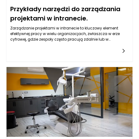
Przykłady narzędzi do zarządzania
projektami w intranecie.
Zarządzanie projektami w intranecie to kluczowy element
efektywnej pracy w wielu organizacjach, zwłaszcza w erze
cyfrowej, gdzie zespoły często pracują zdalnie lub w
hybrydowych modelach. Intranet, jako wewnętrzna sieć
organizacji, staje się bazą dla różnych aplikacji i narzędzi,
które umożliwiają monitorowanie postępów, zarządzanie
zadaniami oraz współpracę w czasie rzeczywistym. Przykłady
narzędzi, które zyskują na popularności w kontekście
zarządzania projektami w intranecie to m.in. Microsoft Teams,
Asana, Trello oraz Jira.