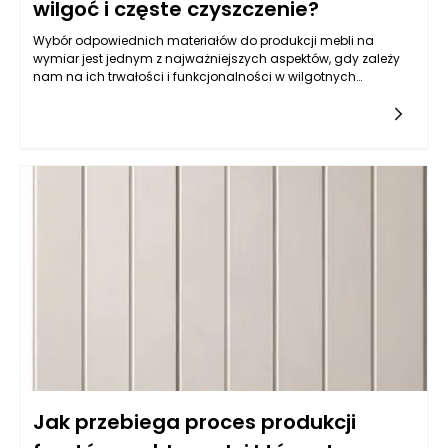
wilgoć i częste czyszczenie?
Wybór odpowiednich materiałów do produkcji mebli na
wymiar jest jednym z najważniejszych aspektów, gdy zależy
nam na ich trwałości i funkcjonalności w wilgotnych
warunkach, jakimi często są kuchnie. Balans pomiędzy
estetyką a odpornością na wilgoć wymaga zrozumienia
właściwości różnych typów materiałów. Do najczęściej
wybieranych należy płyta MDF powlekana melaminą, mdf lub
sklejka wodoodporna. Istotne jest, aby materiał miał
dodatkowe powłoki ochronne, które zatrzymują wilgoć i
ułatwiają czyszczenie. Z kolei fronty lakierowane w kolorach
matowych i półmatowych, oprócz estetycznych walorów,
oferują również łatwość w utrzymaniu czystości, co jest
kluczowe w kuchni. Warto także zwrócić uwagę na powłokę
akrylową, która nie tylko jest odporna na wilgoć, ale również
używana do produkcji mebli na wymiar daje wyjątkowe efekty
wizualne, nadając kuchni nowoczesny i elegancki wygląd.
Jak przebiega proces produkcji