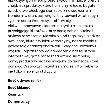
ekskluzywnych mebli prosto z Włoch. W naszej ofercie
znajdziesz produkty, które harmonijnie łączą bogate
dziedzictwo włoskiego rzemiosła z nowoczesnymi
trendami w aranżacji wnętrz. Usytuowani w tętniącym
życiem sercu Warszawy, staliśmy się
niekwestionowanym liderem na rynku meblarskim,
przyciągając klientów, którzy cenią sobie unikalne i
stylowe rozwiązania. Niezależnie od tego, czy urządzisz
swój dom, biuro czy lokal komercyjny, nasze meble z
pewnością dodadzą charakteru i elegancji każdemu
wnętrzu. Zapraszamy do odwiedzenia naszej strony
internetowej, gdzie możesz zapoznać się z pełną
gamą produktów oraz inspiracjami do aranżacji, które
pomogą Ci stworzyć przestrzeń marzeń. Italmeble to
nie tylko meble, to styl życia.
Ilość odwiedzin:
574
Ilość kliknięć:
1
Ocena:
4
Komentarzy:
1