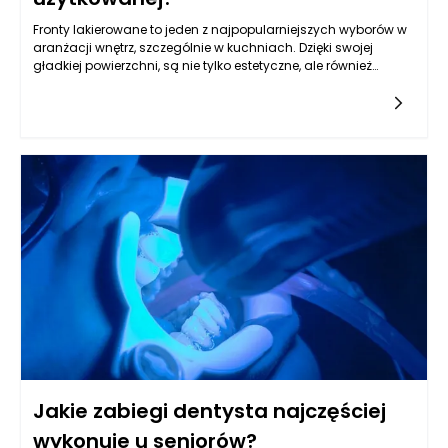
Fronty lakierowane to jeden z najpopularniejszych wyborów w
aranżacji wnętrz, szczególnie w kuchniach. Dzięki swojej
gładkiej powierzchni, są nie tylko estetyczne, ale również
funkcjonalne. Lakierowane wykończenie jest dedykowane
różnym stylom wnętrzarskim, od nowoczesnych po bardziej
klasyczne. Warto zwrócić uwagę na to, że jakość lakieru oraz
sposób jego aplikacji mają kluczowy wpływ na trwałość i
odporną na uszkodzenia powierzchnię. Fronty wykonane z
materiałów takich jak MDF czy płyta wiórowa, pokryte wysokiej
klasy lakierem, mogą wytrzymać intensywne użytkowanie, co
czyni je odpowiednimi do kuchni, w której codziennie
przygotowuje się posiłki. Ważnym aspektem przy wyborze
frontów lakierowanych jest ich odporność na działanie
wysokiej temperatury oraz wilgoci, co ma duże znaczenie w
kontekście intensywnego użytkowania tego pomieszczenia.
Jakie zabiegi dentysta najczęściej
wykonuje u seniorów?