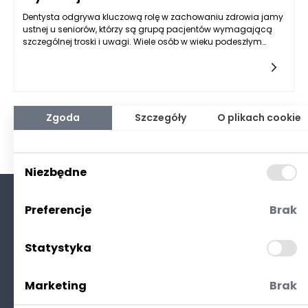
Dentysta odgrywa kluczową rolę w zachowaniu zdrowia jamy
ustnej u seniorów, którzy są grupą pacjentów wymagającą
szczególnej troski i uwagi. Wiele osób w wieku podeszłym
zmaga się z problemami stomatologicznymi, które mogą
wynikać z naturalnego procesu starzenia, a także z
wcześniejszych nawyków higienicznych. Dlatego warto
zwrócić się do specjalistów, takich jak dentysta Rzeszów, aby
zrozumieć, jakie zabiegi są najczęściej wykonywane u
seniorów.
Zgoda
Szczegóły
O plikach cookie
Niezbędne
Preferencje
Brak
O nas
Kontakt
Statystyka
Polityka prywatności
(RODO. Cookies)
Marketing
Brak