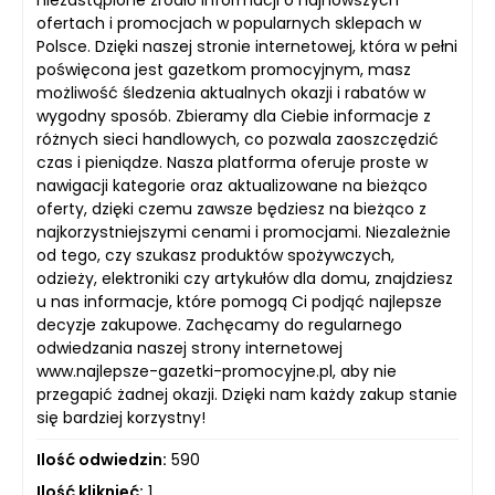
niezastąpione źródło informacji o najnowszych
ofertach i promocjach w popularnych sklepach w
Polsce. Dzięki naszej stronie internetowej, która w pełni
poświęcona jest gazetkom promocyjnym, masz
możliwość śledzenia aktualnych okazji i rabatów w
wygodny sposób. Zbieramy dla Ciebie informacje z
różnych sieci handlowych, co pozwala zaoszczędzić
czas i pieniądze. Nasza platforma oferuje proste w
nawigacji kategorie oraz aktualizowane na bieżąco
oferty, dzięki czemu zawsze będziesz na bieżąco z
najkorzystniejszymi cenami i promocjami. Niezależnie
od tego, czy szukasz produktów spożywczych,
odzieży, elektroniki czy artykułów dla domu, znajdziesz
u nas informacje, które pomogą Ci podjąć najlepsze
decyzje zakupowe. Zachęcamy do regularnego
odwiedzania naszej strony internetowej
www.najlepsze-gazetki-promocyjne.pl, aby nie
przegapić żadnej okazji. Dzięki nam każdy zakup stanie
się bardziej korzystny!
Ilość odwiedzin:
590
Ilość kliknięć:
1