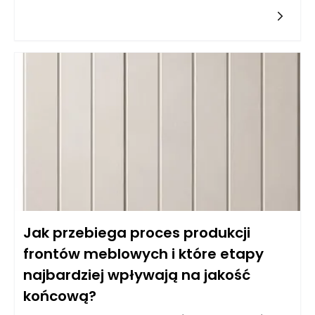
warunkach, jakimi często są kuchnie. Balans pomiędzy
estetyką a odpornością na wilgoć wymaga zrozumienia
właściwości różnych typów materiałów. Do najczęściej
wybieranych należy płyta MDF powlekana melaminą, mdf lub
sklejka wodoodporna. Istotne jest, aby materiał miał
dodatkowe powłoki ochronne, które zatrzymują wilgoć i
ułatwiają czyszczenie. Z kolei fronty lakierowane w kolorach
matowych i półmatowych, oprócz estetycznych walorów,
oferują również łatwość w utrzymaniu czystości, co jest
kluczowe w kuchni. Warto także zwrócić uwagę na powłokę
akrylową, która nie tylko jest odporna na wilgoć, ale również
używana do produkcji mebli na wymiar daje wyjątkowe efekty
wizualne, nadając kuchni nowoczesny i elegancki wygląd.
Jak przebiega proces produkcji
frontów meblowych i które etapy
najbardziej wpływają na jakość
końcową?