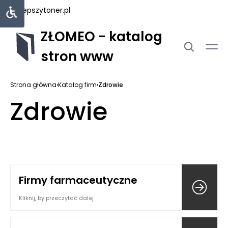
najlepszytoner.pl
ZŁOMEO - katalog
stron www
Strona główna
›
Katalog firm
›
Zdrowie
Zdrowie
Firmy farmaceutyczne
Kliknij, by przeczytać dalej