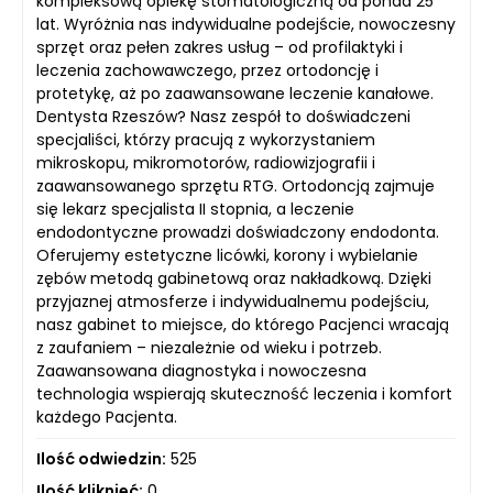
kompleksową opiekę stomatologiczną od ponad 25
lat. Wyróżnia nas indywidualne podejście, nowoczesny
sprzęt oraz pełen zakres usług – od profilaktyki i
leczenia zachowawczego, przez ortodoncję i
protetykę, aż po zaawansowane leczenie kanałowe.
Dentysta Rzeszów? Nasz zespół to doświadczeni
specjaliści, którzy pracują z wykorzystaniem
mikroskopu, mikromotorów, radiowizjografii i
zaawansowanego sprzętu RTG. Ortodoncją zajmuje
się lekarz specjalista II stopnia, a leczenie
endodontyczne prowadzi doświadczony endodonta.
Oferujemy estetyczne licówki, korony i wybielanie
zębów metodą gabinetową oraz nakładkową. Dzięki
przyjaznej atmosferze i indywidualnemu podejściu,
nasz gabinet to miejsce, do którego Pacjenci wracają
z zaufaniem – niezależnie od wieku i potrzeb.
Zaawansowana diagnostyka i nowoczesna
technologia wspierają skuteczność leczenia i komfort
każdego Pacjenta.
Ilość odwiedzin:
525
Ilość kliknięć:
0