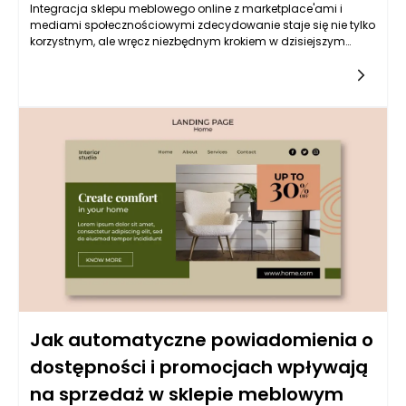
Integracja sklepu meblowego online z marketplace'ami i
mediami społecznościowymi zdecydowanie staje się nie tylko
korzystnym, ale wręcz niezbędnym krokiem w dzisiejszym
cyfrowym świecie. Sklepy meblowe, które starają się przetrwać
i rozwijać w dobie rosnącej konkurencji oraz zmieniających się
nawyków zakupowych, są zmuszone do myślenia
strategicznego. Marketplace'y, takie jak Amazon, eBay czy
lokalne platformy sprzedażowe, oferują ogromny zasięg, co
pozwala na dotarcie do potencjalnych klientów, którzy być
może nie trafiliby na stronę internetową konkretnego sklepu
meblowego online. Dzięki integracji z tymi platformami sklep
ma szansę zwiększyć swoją widoczność i sprzedaż, co jest
kluczowe dla jego sukcesu.
Jak automatyczne powiadomienia o
dostępności i promocjach wpływają
na sprzedaż w sklepie meblowym