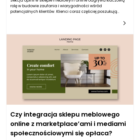
Sekcja opinii w sklepie meblowym online odgrywa kluczową
rolę w budowie zaufania i wiarygodności wśród
potencjalnych klientów. Klienci coraz częściej poszukują
informacji przed dokonaniem zakupu w sieci, a
doświadczenia innych użytkowników są dla nich
nieocenionym źródłem wiedzy o jakości produktów oraz
obsługi klienta. Właściwie skonstruowana sekcja opinii może
znacząco wpłynąć na decyzje zakupowe, dlatego warto
zwrócić uwagę na kilka jej kluczowych funkcji.
Czy integracja sklepu meblowego
online z marketplace’ami i mediami
społecznościowymi się opłaca?