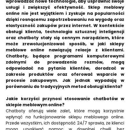
wprowadzać nowe technologie, aby usprawnić swoje
usługi i zwiększyć efektywność. Sklep meblowy
online nie jest wyjątkiem i zyskuje na popularności
dzięki rosnącemu zapotrzebowaniu na wygodę oraz
elastyczność zakupów przez internet. W kontekście
obsługi klienta, technologia sztucznej inteligencji
oraz chatboty stały się cennym narzędziem, które
może zrewolucjonizować sposób, w jaki sklepy
meblowe online nawiązują relacje z klientami.
Chatboty, będące programami komputerowymi
zdolnymi do prowadzenia rozmów, mogą
odpowiadać na pytania klientów, doradzać w
zakresie produktów oraz oferować wsparcie w
procesie zakupowym. Jak jednak wypadają w
porównaniu do tradycyjnych metod obsługi klienta?
Jakie korzyści przynosi stosowanie chatbotów w
sklepie meblowym online?
Chatboty oferują wiele zalet, które mogą korzystnie
wpłynąć na funkcjonowanie sklepu meblowego online.
Przede wszystkim, ich dostępność 24/7 sprawia, że klienci
mogą uzyskiwać pomoc w dowolnej chwili, bez