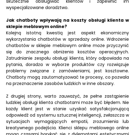
skutecznie obsługiwać klientów i zapewnić im
wyspecjalizowane doradztwo.
Jak chatboty wpływają na koszty obsługi klienta w
sklepie meblowym online?
Kolejną istotną kwestią jest aspekt ekonomiczny
wykorzystania chatbotów w sprzedaży online. Wdrożenie
chatbotów w sklepie meblowym online może przyczynić
się do znacznego obniżenia kosztów operacyjnych.
Zatrudnianie zespołu obsługi klienta, który odpowiada na
pytania, doradza w wyborze produktów czy rozwiązuje
problemy związane z zamówieniami, jest kosztowne.
Chatboty mogą zautomatyzować te procesy, co pozwala
na przeznaczenie zasobów ludzkich w inne obszary.
Z drugiej strony, warto zauważyć, że pełne zastąpienie
ludzkiej obsługi klienta chatbotami może być błędem. Nie
każdy klient jest w stanie uzyskać satysfakcjonującą
odpowiedź od systemu sztucznej inteligencji, zwłaszcza w
sytuacjach wymagających empatii, zrozumienia lub
kreatywnego podejścia. Klienci sklepu meblowego online
mogą czasami borykać się z dylematami estetycznymi