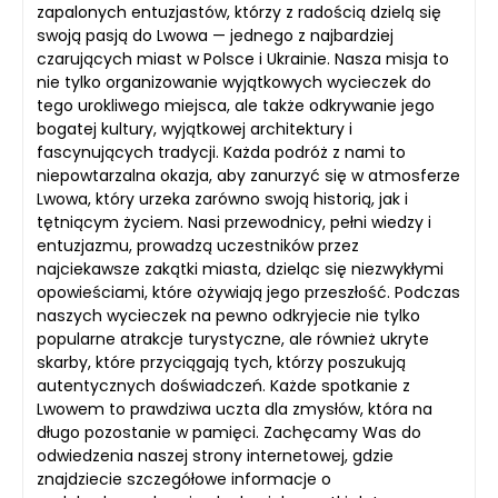
zapalonych entuzjastów, którzy z radością dzielą się
swoją pasją do Lwowa — jednego z najbardziej
czarujących miast w Polsce i Ukrainie. Nasza misja to
nie tylko organizowanie wyjątkowych wycieczek do
tego urokliwego miejsca, ale także odkrywanie jego
bogatej kultury, wyjątkowej architektury i
fascynujących tradycji. Każda podróż z nami to
niepowtarzalna okazja, aby zanurzyć się w atmosferze
Lwowa, który urzeka zarówno swoją historią, jak i
tętniącym życiem. Nasi przewodnicy, pełni wiedzy i
entuzjazmu, prowadzą uczestników przez
najciekawsze zakątki miasta, dzieląc się niezwykłymi
opowieściami, które ożywiają jego przeszłość. Podczas
naszych wycieczek na pewno odkryjecie nie tylko
popularne atrakcje turystyczne, ale również ukryte
skarby, które przyciągają tych, którzy poszukują
autentycznych doświadczeń. Każde spotkanie z
Lwowem to prawdziwa uczta dla zmysłów, która na
długo pozostanie w pamięci. Zachęcamy Was do
odwiedzenia naszej strony internetowej, gdzie
znajdziecie szczegółowe informacje o