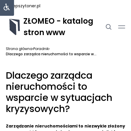
najlepszytoner.pl
ZŁOMEO - katalog
stron www
Strona główna
›
Poradnik
›
Dlaczego zarządca nieruchomości to wsparcie w...
Dlaczego zarządca
nieruchomości to
wsparcie w sytuacjach
kryzysowych?
Zarządzanie nieruchomościami to niezwykle złożony