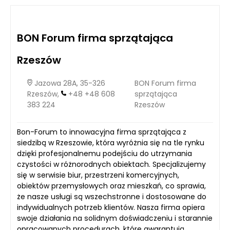
maksymalizowanie zysków oraz utrzymanie
konkurencyjności.
BON Forum firma sprzątająca
Rzeszów
Jazowa 28A, 35-326
BON Forum firma
Rzeszów,
+48 +48 608
sprzątająca
383 224
Rzeszów
Bon-Forum to innowacyjna firma sprzątająca z
siedzibą w Rzeszowie, która wyróżnia się na tle rynku
dzięki profesjonalnemu podejściu do utrzymania
czystości w różnorodnych obiektach. Specjalizujemy
się w serwisie biur, przestrzeni komercyjnych,
obiektów przemysłowych oraz mieszkań, co sprawia,
że nasze usługi są wszechstronne i dostosowane do
indywidualnych potrzeb klientów. Nasza firma opiera
swoje działania na solidnym doświadczeniu i starannie
opracowanych procedurach, które gwarantują