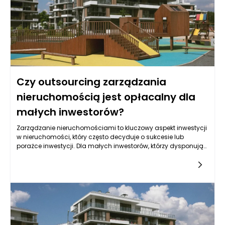
Czy outsourcing zarządzania
nieruchomością jest opłacalny dla
małych inwestorów?
Zarządzanie nieruchomościami to kluczowy aspekt inwestycji
w nieruchomości, który często decyduje o sukcesie lub
porażce inwestycji. Dla małych inwestorów, którzy dysponują
ograniczonymi zasobami oraz czasem na efektywne
zarządzanie swoimi aktywami, outsourcing tego procesu
może wydawać się kuszącą opcją. Odpowiedź na pytanie,
czy outsourcing zarządzania nieruchomościami jest
opłacalny dla małych inwestorów, zależy od wielu czynników,
takich jak skala inwestycji, doświadczenie właściciela, a także
sytuacja rynkowa.