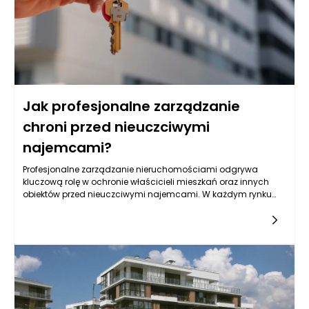
Jak profesjonalne zarządzanie
chroni przed nieuczciwymi
najemcami?
Profesjonalne zarządzanie nieruchomościami odgrywa
kluczową rolę w ochronie właścicieli mieszkań oraz innych
obiektów przed nieuczciwymi najemcami. W każdym rynku
nieruchomości istnieje ryzyko, że niektórzy najemcy mogą
nadużywać zaufania, wynikającego z podpisania umowy
najmu. Niezależnie od tego, czy mówimy o wynajmie
mieszkań, domów jednorodzinnych czy lokali komercyjnych,
skuteczne zarządzanie nieruchomościami może znacząco
zminimalizować to ryzyko, zapewniając właścicielom większy
spokój ducha.