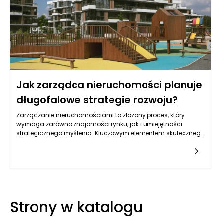
Jak zarządca nieruchomości planuje
długofalowe strategie rozwoju?
Zarządzanie nieruchomościami to złożony proces, który
wymaga zarówno znajomości rynku, jak i umiejętności
strategicznego myślenia. Kluczowym elementem skutecznego
zarządzania jest planowanie długofalowych strategii rozwoju,
które nie tylko odpowiadają na aktualne potrzeby w zakresie
zarządzania, ale także przewidują przyszłe zmiany w
otoczeniu rynkowym. Dobrze zaplanowane strategie obejmują
analizę trendów demograficznych, ekonomicznych oraz
technologicznych, które mogą wpłynąć na wartość
nieruchomości oraz potrzeby mieszkańców czy
Strony w katalogu
najemców. Właściwe przewidywanie i dostosowanie się do
tych zmian umożliwia zarządcom efektywne