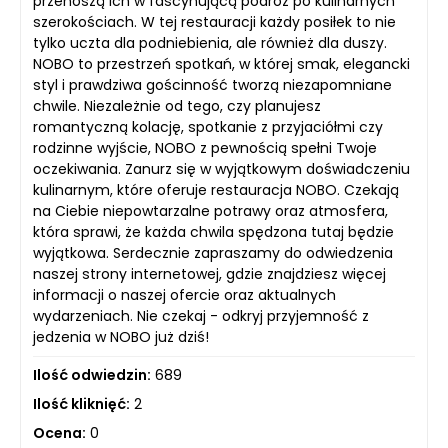
przenoszą ich w fascynującą podróż po kulinarnych
szerokościach. W tej restauracji każdy posiłek to nie
tylko uczta dla podniebienia, ale również dla duszy.
NOBO to przestrzeń spotkań, w której smak, elegancki
styl i prawdziwa gościnność tworzą niezapomniane
chwile. Niezależnie od tego, czy planujesz
romantyczną kolację, spotkanie z przyjaciółmi czy
rodzinne wyjście, NOBO z pewnością spełni Twoje
oczekiwania. Zanurz się w wyjątkowym doświadczeniu
kulinarnym, które oferuje restauracja NOBO. Czekają
na Ciebie niepowtarzalne potrawy oraz atmosfera,
która sprawi, że każda chwila spędzona tutaj będzie
wyjątkowa. Serdecznie zapraszamy do odwiedzenia
naszej strony internetowej, gdzie znajdziesz więcej
informacji o naszej ofercie oraz aktualnych
wydarzeniach. Nie czekaj - odkryj przyjemność z
jedzenia w NOBO już dziś!
Ilość odwiedzin:
689
Ilość kliknięć:
2
Ocena:
0