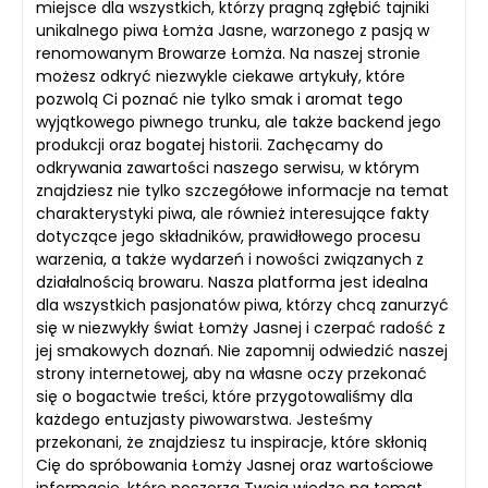
miejsce dla wszystkich, którzy pragną zgłębić tajniki
unikalnego piwa Łomża Jasne, warzonego z pasją w
renomowanym Browarze Łomża. Na naszej stronie
możesz odkryć niezwykle ciekawe artykuły, które
pozwolą Ci poznać nie tylko smak i aromat tego
wyjątkowego piwnego trunku, ale także backend jego
produkcji oraz bogatej historii. Zachęcamy do
odkrywania zawartości naszego serwisu, w którym
znajdziesz nie tylko szczegółowe informacje na temat
charakterystyki piwa, ale również interesujące fakty
dotyczące jego składników, prawidłowego procesu
warzenia, a także wydarzeń i nowości związanych z
działalnością browaru. Nasza platforma jest idealna
dla wszystkich pasjonatów piwa, którzy chcą zanurzyć
się w niezwykły świat Łomży Jasnej i czerpać radość z
jej smakowych doznań. Nie zapomnij odwiedzić naszej
strony internetowej, aby na własne oczy przekonać
się o bogactwie treści, które przygotowaliśmy dla
każdego entuzjasty piwowarstwa. Jesteśmy
przekonani, że znajdziesz tu inspiracje, które skłonią
Cię do spróbowania Łomży Jasnej oraz wartościowe
informacje, które poszerzą Twoją wiedzę na temat