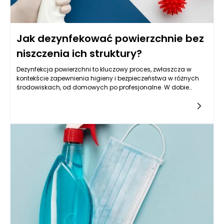
Jak dezynfekować powierzchnie bez
niszczenia ich struktury?
Dezynfekcja powierzchni to kluczowy proces, zwłaszcza w
kontekście zapewnienia higieny i bezpieczeństwa w różnych
środowiskach, od domowych po profesjonalne. W dobie
pandemii oraz rosnącej liczby chorób zakaźnych, skuteczne
usuwanie patogenów staje się koniecznością. Jednak
kluczowym aspektem, o którym należy pamiętać, jest to, że
niektóre płyny do dezynfekcji powierzchni mogą szkodzić
delikatnym materiałom i strukturze powierzchni. Dlatego warto
znać skuteczne metody dezynfekcji, które nie tylko eliminują
drobnoustroje, ale także chronią powierzchnie przed
uszkodzeniem.