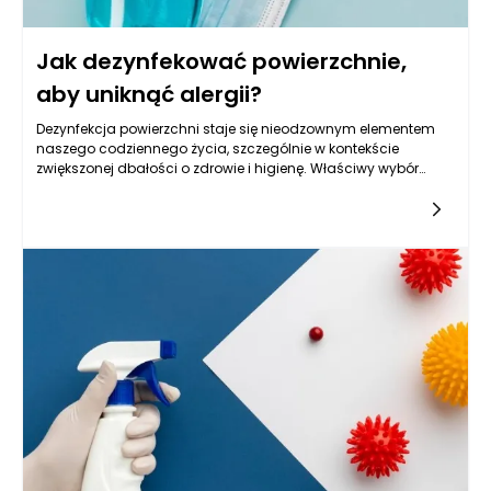
Jak dezynfekować powierzchnie,
aby uniknąć alergii?
Dezynfekcja powierzchni staje się nieodzownym elementem
naszego codziennego życia, szczególnie w kontekście
zwiększonej dbałości o zdrowie i higienę. Właściwy wybór
płynów do dezynfekcji powierzchni oraz ich stosowanie może
znacząco wpłynąć na minimalizację ryzyka alergii. Warto
zrozumieć, dlaczego dezynfekcja jest tak istotna i jakie kroki
należy podjąć, aby skutecznie eliminować potencjalne
alergeny z otoczenia.