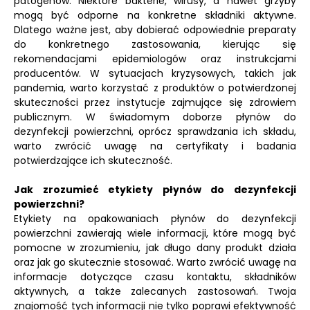
patogenów. Niektóre bakterie, wirusy, a nawet grzyby
mogą być odporne na konkretne składniki aktywne.
Dlatego ważne jest, aby dobierać odpowiednie preparaty
do konkretnego zastosowania, kierując się
rekomendacjami epidemiologów oraz instrukcjami
producentów. W sytuacjach kryzysowych, takich jak
pandemia, warto korzystać z produktów o potwierdzonej
skuteczności przez instytucje zajmujące się zdrowiem
publicznym. W świadomym doborze płynów do
dezynfekcji powierzchni, oprócz sprawdzania ich składu,
warto zwrócić uwagę na certyfikaty i badania
potwierdzające ich skuteczność.
Jak zrozumieć etykiety płynów do dezynfekcji
powierzchni?
Etykiety na opakowaniach płynów do dezynfekcji
powierzchni zawierają wiele informacji, które mogą być
pomocne w zrozumieniu, jak długo dany produkt działa
oraz jak go skutecznie stosować. Warto zwrócić uwagę na
informacje dotyczące czasu kontaktu, składników
aktywnych, a także zalecanych zastosowań. Twoja
znajomość tych informacji nie tylko poprawi efektywność