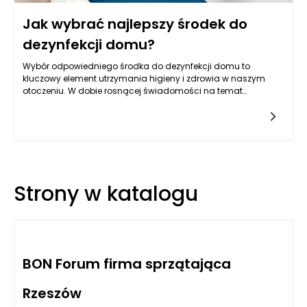
Jak wybrać najlepszy środek do
dezynfekcji domu?
Wybór odpowiedniego środka do dezynfekcji domu to
kluczowy element utrzymania higieny i zdrowia w naszym
otoczeniu. W dobie rosnącej świadomości na temat
znaczenia czystości, szczególnie w czasach pandemii,
pytanie o to, jaki preparat stosować do dezynfekcji
powierzchni, zyskało na znaczeniu. Aby dokonać właściwego
wyboru, warto zwrócić uwagę na kilka kluczowych aspektów,
które pomogą w znalezieniu najskuteczniejszego i
najbezpieczniejszego płynu do dezynfekcji powierzchni.
Strony w katalogu
BON Forum firma sprzątająca
Rzeszów