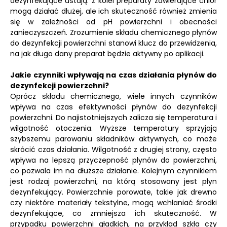
dezynfekujące ustają. Z kolei preparaty zawierające chlor
mogą działać dłużej, ale ich skuteczność również zmienia
się w zależności od pH powierzchni i obecności
zanieczyszczeń. Zrozumienie składu chemicznego płynów
do dezynfekcji powierzchni stanowi klucz do przewidzenia,
na jak długo dany preparat będzie aktywny po aplikacji.
Jakie czynniki wpływają na czas działania płynów do
dezynfekcji powierzchni?
Oprócz składu chemicznego, wiele innych czynników
wpływa na czas efektywności płynów do dezynfekcji
powierzchni. Do najistotniejszych zalicza się temperatura i
wilgotność otoczenia. Wyższe temperatury sprzyjają
szybszemu parowaniu składników aktywnych, co może
skrócić czas działania. Wilgotność z drugiej strony, często
wpływa na lepszą przyczepność płynów do powierzchni,
co pozwala im na dłuższe działanie. Kolejnym czynnikiem
jest rodzaj powierzchni, na którą stosowany jest płyn
dezynfekujący. Powierzchnie porowate, takie jak drewno
czy niektóre materiały tekstylne, mogą wchłaniać środki
dezynfekujące, co zmniejsza ich skuteczność. W
przypadku powierzchni gładkich, na przykład szkła czy