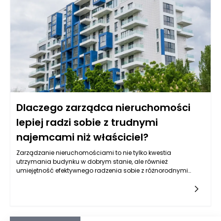
znaczące oszczędności w rachunkach za energię, co jest
szczególnie istotne w dobie ciągłego wzrostu cen energii.
Dlaczego zarządca nieruchomości
lepiej radzi sobie z trudnymi
najemcami niż właściciel?
Zarządzanie nieruchomościami to nie tylko kwestia
utrzymania budynku w dobrym stanie, ale również
umiejętność efektywnego radzenia sobie z różnorodnymi
sytuacjami, które mogą wyniknąć z interakcji z
najemcami. Właściciele nieruchomości często napotykają na
trudności w relacjach z najemcami, co może prowadzić do
sytuacji konfliktowych, nieporozumień czy nawet postępowań
sądowych. Zarządcy nieruchomości, z drugiej strony,