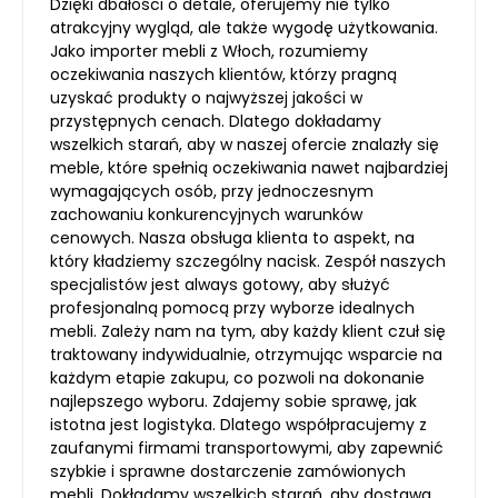
Dzięki dbałości o detale, oferujemy nie tylko
atrakcyjny wygląd, ale także wygodę użytkowania.
Jako importer mebli z Włoch, rozumiemy
oczekiwania naszych klientów, którzy pragną
uzyskać produkty o najwyższej jakości w
przystępnych cenach. Dlatego dokładamy
wszelkich starań, aby w naszej ofercie znalazły się
meble, które spełnią oczekiwania nawet najbardziej
wymagających osób, przy jednoczesnym
zachowaniu konkurencyjnych warunków
cenowych. Nasza obsługa klienta to aspekt, na
który kładziemy szczególny nacisk. Zespół naszych
specjalistów jest always gotowy, aby służyć
profesjonalną pomocą przy wyborze idealnych
mebli. Zależy nam na tym, aby każdy klient czuł się
traktowany indywidualnie, otrzymując wsparcie na
każdym etapie zakupu, co pozwoli na dokonanie
najlepszego wyboru. Zdajemy sobie sprawę, jak
istotna jest logistyka. Dlatego współpracujemy z
zaufanymi firmami transportowymi, aby zapewnić
szybkie i sprawne dostarczenie zamówionych
mebli. Dokładamy wszelkich starań, aby dostawa