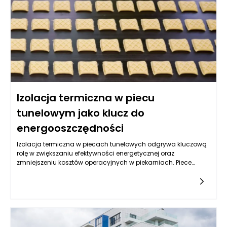
Izolacja termiczna w piecu
tunelowym jako klucz do
energooszczędności
Izolacja termiczna w piecach tunelowych odgrywa kluczową
rolę w zwiększaniu efektywności energetycznej oraz
zmniejszeniu kosztów operacyjnych w piekarniach. Piece
tunelowe, stosowane w masowej produkcji pieczywa i innych
wyrobów cukierniczych, są zaprojektowane w taki sposób, aby
zapewnić optymalne warunki pieczenia. Dobrze
zaprojektowana i wykonana izolacja termiczna pozwala na
minimalizację strat ciepła, co z kolei przekłada się na
zmniejszenie zużycia energii potrzebnej do podgrzania
komory pieczenia. Dzięki temu piekarze mogą osiągnąć