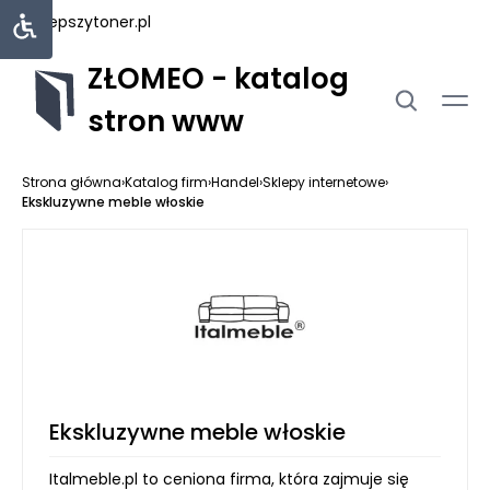
najlepszytoner.pl
ZŁOMEO - katalog
stron www
Strona główna
›
Katalog firm
›
Handel
›
Sklepy internetowe
›
Ekskluzywne meble włoskie
Ekskluzywne meble włoskie
Italmeble.pl to ceniona firma, która zajmuje się