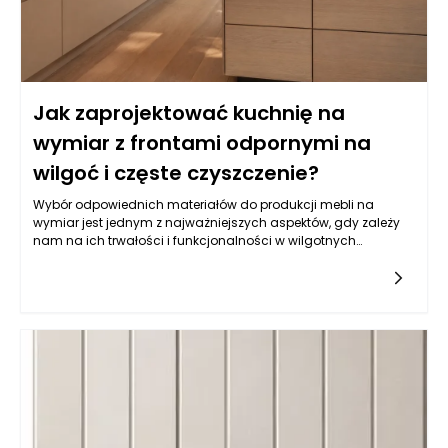
Jak zaprojektować kuchnię na
wymiar z frontami odpornymi na
wilgoć i częste czyszczenie?
Wybór odpowiednich materiałów do produkcji mebli na
wymiar jest jednym z najważniejszych aspektów, gdy zależy
nam na ich trwałości i funkcjonalności w wilgotnych
warunkach, jakimi często są kuchnie. Balans pomiędzy
estetyką a odpornością na wilgoć wymaga zrozumienia
właściwości różnych typów materiałów. Do najczęściej
wybieranych należy płyta MDF powlekana melaminą, mdf lub
sklejka wodoodporna. Istotne jest, aby materiał miał
dodatkowe powłoki ochronne, które zatrzymują wilgoć i
ułatwiają czyszczenie. Z kolei fronty lakierowane w kolorach
matowych i półmatowych, oprócz estetycznych walorów,
oferują również łatwość w utrzymaniu czystości, co jest
kluczowe w kuchni. Warto także zwrócić uwagę na powłokę
akrylową, która nie tylko jest odporna na wilgoć, ale również