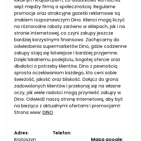
lokalnym krajobrazem, co dodatkowo wzmacnia
więź między firmą a społecznością. Regularne
promocje oraz atrakcyjne gazetki reklamowe są
znakiem rozpoznawczym Dino. Klienci mogą liczyć
na różnorodne rabaty zarówno w sklepach, jak i na
stronie internetowej, co czyni zakupy jeszcze
bardziej korzystnymi finansowo. Zachęcamy do
odwiedzenia supermarketów Dino, gdzie codzienne
zakupy stają się łatwiejsze i bardziej przyjemne.
Dzięki lokalnemu podejściu, bogatej ofercie oraz
dbałości o potrzeby klientów, Dino z pewnością
sprosta oczekiwaniom każdego, kto ceni sobie
świeżość, jakość oraz bliskość. Dołącz do grona
zadowolonych klientów i przekonaj się na własne
oczy, jak wiele radości mogą przynieść zakupy w
Dino. Odwiedź naszą stronę internetową, aby być
na bieżąco z aktualnymi ofertami i promocjami!
Strona www:
DINO
Adres:
Telefon:
Krotoszyn
Mapa google: