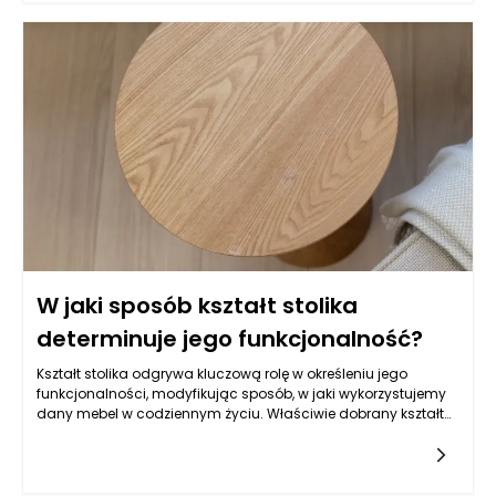
W jaki sposób kształt stolika
determinuje jego funkcjonalność?
Kształt stolika odgrywa kluczową rolę w określeniu jego
funkcjonalności, modyfikując sposób, w jaki wykorzystujemy
dany mebel w codziennym życiu. Właściwie dobrany kształt
stolika może sprawić, że stanie się on centrum aktywności w
naszym domu lub biurze, wpływając na każdy aspekt
interakcji z nim. Główne formy stolików, takie jak okrągłe,
prostokątne, kwadratowe i owalne, różnią się między sobą nie