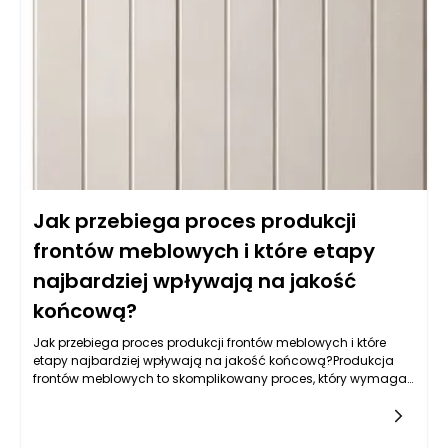
ułatwiają czyszczenie. Z kolei fronty lakierowane w kolorach
matowych i półmatowych, oprócz estetycznych walorów,
oferują również łatwość w utrzymaniu czystości, co jest
kluczowe w kuchni. Warto także zwrócić uwagę na powłokę
akrylową, która nie tylko jest odporna na wilgoć, ale również
używana do produkcji mebli na wymiar daje wyjątkowe efekty
wizualne, nadając kuchni nowoczesny i elegancki wygląd.
Jak przebiega proces produkcji
frontów meblowych i które etapy
najbardziej wpływają na jakość
końcową?
Jak przebiega proces produkcji frontów meblowych i które
etapy najbardziej wpływają na jakość końcową?Produkcja
frontów meblowych to skomplikowany proces, który wymaga
zastosowania nowoczesnych technologii, precyzyjnych
narzędzi oraz