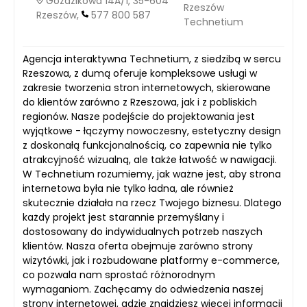
Goździkowa 14A/1, 35-604
Rzeszów
Rzeszów,
577 800 587
Technetium
Agencja interaktywna Technetium, z siedzibą w sercu
Rzeszowa, z dumą oferuje kompleksowe usługi w
zakresie tworzenia stron internetowych, skierowane
do klientów zarówno z Rzeszowa, jak i z pobliskich
regionów. Nasze podejście do projektowania jest
wyjątkowe - łączymy nowoczesny, estetyczny design
z doskonałą funkcjonalnością, co zapewnia nie tylko
atrakcyjność wizualną, ale także łatwość w nawigacji.
W Technetium rozumiemy, jak ważne jest, aby strona
internetowa była nie tylko ładna, ale również
skutecznie działała na rzecz Twojego biznesu. Dlatego
każdy projekt jest starannie przemyślany i
dostosowany do indywidualnych potrzeb naszych
klientów. Nasza oferta obejmuje zarówno strony
wizytówki, jak i rozbudowane platformy e-commerce,
co pozwala nam sprostać różnorodnym
wymaganiom. Zachęcamy do odwiedzenia naszej
strony internetowej, gdzie znajdziesz więcej informacji