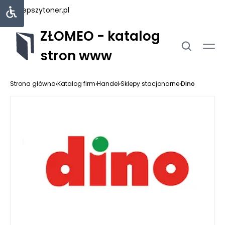
najlepszytoner.pl
ZŁOMEO - katalog
stron www
Strona główna
›
Katalog firm
›
Handel
›
Sklepy stacjonarne
›
Dino