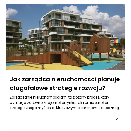
tylko estetyką, ale również sposobem, w jaki można je
wykorzystywać. Dobór odpowiedniego kształtu jest więc nie
tylko kwestią gustu, ale także funkcjonalności.
Jak zarządca nieruchomości planuje
długofalowe strategie rozwoju?
Zarządzanie nieruchomościami to złożony proces, który
wymaga zarówno znajomości rynku, jak i umiejętności
strategicznego myślenia. Kluczowym elementem skutecznego
zarządzania jest planowanie długofalowych strategii rozwoju,
które nie tylko odpowiadają na aktualne potrzeby w zakresie
zarządzania, ale także przewidują przyszłe zmiany w
otoczeniu rynkowym. Dobrze zaplanowane strategie obejmują