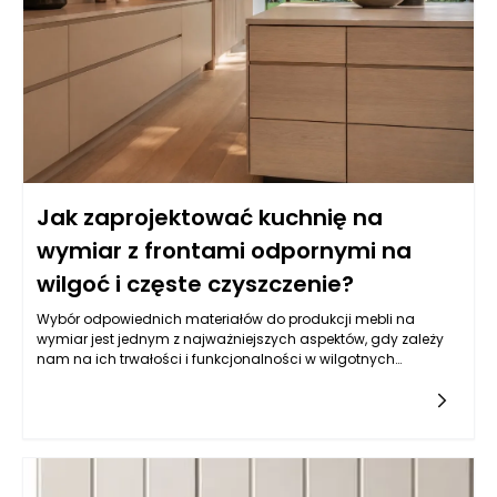
Jak zaprojektować kuchnię na
wymiar z frontami odpornymi na
wilgoć i częste czyszczenie?
Wybór odpowiednich materiałów do produkcji mebli na
wymiar jest jednym z najważniejszych aspektów, gdy zależy
nam na ich trwałości i funkcjonalności w wilgotnych
warunkach, jakimi często są kuchnie. Balans pomiędzy
estetyką a odpornością na wilgoć wymaga zrozumienia
właściwości różnych typów materiałów. Do najczęściej
wybieranych należy płyta MDF powlekana melaminą, mdf lub
sklejka wodoodporna. Istotne jest, aby materiał miał
dodatkowe powłoki ochronne, które zatrzymują wilgoć i