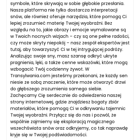
symbole, które skrywają w sobie głębokie przesłania.
Nasza platforma nie tylko dostarcza interpretacji
snów, ale również oferuje narzędzia, które pomogą Ci
lepiej zrozumieć materię Twojej wyobraźni. Bez
względu na to, jakie obrazy i emocje wymalowane są
w Twoich nocnych wizjach – czy są one pełne radości,
czy może skryty niepokój – nasz zespół ekspertów jest
tutaj, aby towarzyszyć Ci w tej intrygującej podróży.
Analizując swoje sny, masz szansę odkryć ukryte
pragnienia, lęki, a także cenne wskazówki, które mogą
wzbogacić Twój codzienny żywot. W
Transylwania.com jesteśmy przekonani, że każdy sen
niesie ze sobą znaczenie, które może otworzyć drzwi
do głębszego zrozumienia samego siebie.
Zachęcamy Cię serdecznie do odwiedzenia naszej
strony internetowej, gdzie znajdziesz bogaty zbiór
materiałów, które pomogą Ci w odkrywaniu tajemnic
Twojej wyobraźni. Przyłącz się do nas i pozwól, że
wspólnie zajmiemy się eksploracją magicznego
wszechświata snów oraz odkryjemy, co tak naprawdę
kryje się w Twojej podświadomości.