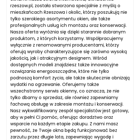
rzeszow.pl, została stworzona specjalnie z myślą o
mieszkańcach Rzeszowa i okolic, którzy poszukują nie
tylko szerokiego asortymentu okien, ale także
profesjonalnych usług ich montażu oraz konserwacji.
Nasza oferta wyróżnia się dzięki starannie dobranym
produktom, z których korzystamy. Współpracujemy
wyłącznie z renomowanymi producentami, którzy
oferują wyroby charakteryzujące się zarówno wysoką
jakością, jak i atrakcyjnym designem. Wśród
dostępnych modeli znajdziesz także innowacyjne
rozwiązania energooszczędne, które nie tylko
podnoszą komfort życia, ale także skutecznie obniżają
wydatki na ogrzewanie. Oferujemy także
wszechstronny serwis okienny, co oznacza, że nie
tylko dbamy o sprzedaż, ale również zapewniamy
fachową obsługę w zakresie montażu i konserwacji.
Nasz wykwalifikowany zespół specjalistów jest gotowy,
aby w pełni Ci pomóc, oferując doradztwo oraz
wsparcie na każdym etapie zakupu. Z nami masz
pewność, że Twoje okna będą funkcjonować bez
zarzutu przez długie lata, zapewniając wygodę i