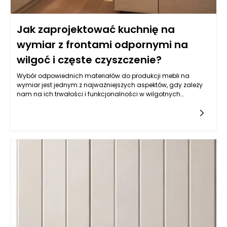
Jak zaprojektować kuchnię na
wymiar z frontami odpornymi na
wilgoć i częste czyszczenie?
Wybór odpowiednich materiałów do produkcji mebli na
wymiar jest jednym z najważniejszych aspektów, gdy zależy
nam na ich trwałości i funkcjonalności w wilgotnych
warunkach, jakimi często są kuchnie. Balans pomiędzy
estetyką a odpornością na wilgoć wymaga zrozumienia
właściwości różnych typów materiałów. Do najczęściej
wybieranych należy płyta MDF powlekana melaminą, mdf lub
sklejka wodoodporna. Istotne jest, aby materiał miał
dodatkowe powłoki ochronne, które zatrzymują wilgoć i
ułatwiają czyszczenie. Z kolei fronty lakierowane w kolorach
matowych i półmatowych, oprócz estetycznych walorów,
oferują również łatwość w utrzymaniu czystości, co jest
kluczowe w kuchni. Warto także zwrócić uwagę na powłokę
akrylową, która nie tylko jest odporna na wilgoć, ale również
używana do produkcji mebli na wymiar daje wyjątkowe efekty
wizualne, nadając kuchni nowoczesny i elegancki wygląd.