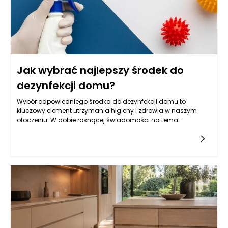
Jak wybrać najlepszy środek do
dezynfekcji domu?
Wybór odpowiedniego środka do dezynfekcji domu to
kluczowy element utrzymania higieny i zdrowia w naszym
otoczeniu. W dobie rosnącej świadomości na temat
znaczenia czystości, szczególnie w czasach pandemii,
pytanie o to, jaki preparat stosować do dezynfekcji
powierzchni, zyskało na znaczeniu. Aby dokonać właściwego
wyboru, warto zwrócić uwagę na kilka kluczowych aspektów,
które pomogą w znalezieniu najskuteczniejszego i
najbezpieczniejszego płynu do dezynfekcji powierzchni.