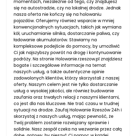
momentach, niezależnie od tego, czy znajdujesz
się na autostradzie, czy na lokalnej drodze. Jednak
nasza oferta nie kończy się na holowaniu
pojazdów. Oferujemy również wsparcie w mniej
konwencjonalnych sytuacjach, takich jak wymiana
kół, uruchamianie silnika, dostarczanie paliwa, czy
ładowanie akumulatorów. Stawiamy na
kompleksowe podejście do pomocy, by umożliwić
Ci jak najszybszy powrót na drogę i kontynuowanie
podróży. Na stronie Holowanie.rzeszow.pl znajdziesz
bogate i szczegółowe informacje na temat
naszych usług, a także autentyczne opinie
zadowolonych klientów, którzy skorzystali z naszej
oferty. Naszym celem jest nie tylko dostarczanie
usług o wysokiej jakości, ale również budowanie
zaufania oraz trwałych relacji z naszymi klientami,
co jest dla nas kluczowe. Nie trać czasu w trudnej
sytuacji na drodze. Zaufaj Holowanie Rzeszów 24h i
skorzystaj z naszych usług, mając pewność, że
Twój problem zostanie rozwiązany sprawnie i
solidnie. Nasz zespół czeka na wezwanie przez całą
dobę, gotowy, by nieszyć Ci pomoc w każdej