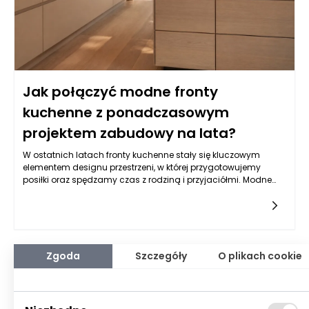
Jak połączyć modne fronty
kuchenne z ponadczasowym
projektem zabudowy na lata?
W ostatnich latach fronty kuchenne stały się kluczowym
elementem designu przestrzeni, w której przygotowujemy
posiłki oraz spędzamy czas z rodziną i przyjaciółmi. Modne
rozwiązania, takie jak minimalistyczny styl skandynawski,
industrialne akcenty czy wyraziste kolory, przyciągają uwagę
wielu osób, które pragną, aby ich kuchnia była zarówno
funkcjonalna, jak i estetyczna. Wybierając fronty, warto skupić
się na materiałach, takich jak drewno, lakierowane płyty MDF
czy szkło, które dodają elegancji i charakteru. Dobrze
Zgoda
Szczegóły
O plikach cookie
zaprojektowane fronty mogą przyczynić się do stworzenia
harmonijnej przestrzeni, w której każda część kuchni współgra
z pozostałymi elementami wyposażenia, a szczegółowo
dobrane meble na wymiar Bielsko-Biała mogą wzmocnić