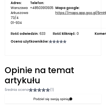
Adres:
Telefon:
Warszawa
+48503913935
Mapa google:
Arkuszowa
https://maps.app.goo.gl/6m
73/4
01-934
Ilość odwiedzin:
633
Ilość kliknięć:
0
Komen
Ocena użytkowników:
Opinie na temat
artykułu
Średnia ocena
(1)
Podziel się swoją opinią