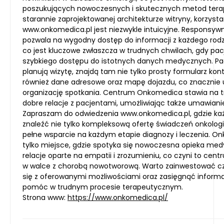
poszukujących nowoczesnych i skutecznych metod terapii
starannie zaprojektowanej architekturze witryny, korzysta
www.onkomedica.pl jest niezwykle intuicyjne. Responsyw
pozwala na wygodny dostęp do informacji z każdego rodz
co jest kluczowe zwłaszcza w trudnych chwilach, gdy pac
szybkiego dostępu do istotnych danych medycznych. Pac
planują wizytę, znajdą tam nie tylko prosty formularz kon
również dane adresowe oraz mapę dojazdu, co znacznie 
organizację spotkania. Centrum Onkomedica stawia na t
dobre relacje z pacjentami, umożliwiając także umawianie
Zapraszam do odwiedzenia www.onkomedica.pl, gdzie ka
znaleźć nie tylko kompleksową ofertę świadczeń onkologi
pełne wsparcie na każdym etapie diagnozy i leczenia. O
tylko miejsce, gdzie spotyka się nowoczesna opieka med
relacje oparte na empatii i zrozumieniu, co czyni to ce
w walce z chorobą nowotworową. Warto zainwestować c
się z oferowanymi możliwościami oraz zasięgnąć informa
pomóc w trudnym procesie terapeutycznym.
Strona www:
https://www.onkomedica.pl/