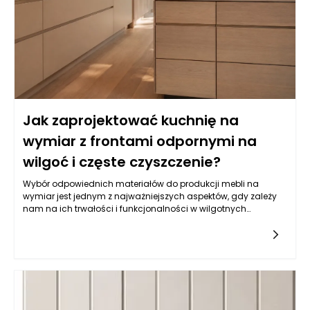
Jak zaprojektować kuchnię na
wymiar z frontami odpornymi na
wilgoć i częste czyszczenie?
Wybór odpowiednich materiałów do produkcji mebli na
wymiar jest jednym z najważniejszych aspektów, gdy zależy
nam na ich trwałości i funkcjonalności w wilgotnych
warunkach, jakimi często są kuchnie. Balans pomiędzy
estetyką a odpornością na wilgoć wymaga zrozumienia
właściwości różnych typów materiałów. Do najczęściej
wybieranych należy płyta MDF powlekana melaminą, mdf lub
sklejka wodoodporna. Istotne jest, aby materiał miał
dodatkowe powłoki ochronne, które zatrzymują wilgoć i
ułatwiają czyszczenie. Z kolei fronty lakierowane w kolorach
matowych i półmatowych, oprócz estetycznych walorów,