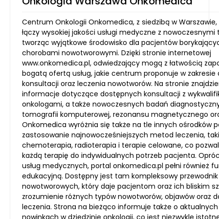
Onkologia Warszawa Onkomedica
Centrum Onkologii Onkomedica, z siedzibą w Warszawie, 
łączy wysokiej jakości usługi medyczne z nowoczesnymi 
tworząc wyjątkowe środowisko dla pacjentów borykającyc
chorobami nowotworowymi. Dzięki stronie internetowej
www.onkomedica.pl, odwiedzający mogą z łatwością zapo
bogatą ofertą usług, jakie centrum proponuje w zakresie
konsultacji oraz leczenia nowotworów. Na stronie znajdz
informacje dotyczące dostępnych konsultacji z wykwali
onkologami, a także nowoczesnych badań diagnostyczn
tomografii komputerowej, rezonansu magnetycznego oraz
Onkomedica wyróżnia się także na tle innych ośrodków p
zastosowanie najnowocześniejszych metod leczenia, taki
chemoterapia, radioterapia i terapie celowane, co pozw
każdą terapię do indywidualnych potrzeb pacjenta. Opró
usług medycznych, portal onkomedica.pl pełni również fu
edukacyjną. Dostępny jest tam kompleksowy przewodni
nowotworowych, który daje pacjentom oraz ich bliskim s
zrozumienie różnych typów nowotworów, objawów oraz d
leczenia. Strona na bieżąco informuje także o aktualnyc
nowinkach w dziedzinie onkologii, co jest niezwykle istotn