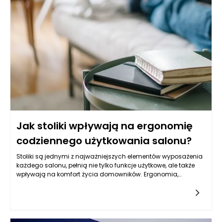
Jak stoliki wpływają na ergonomię
codziennego użytkowania salonu?
Stoliki są jednymi z najważniejszych elementów wyposażenia
każdego salonu, pełnią nie tylko funkcje użytkowe, ale także
wpływają na komfort życia domowników. Ergonomia,
definiowana jako dziedzina zajmująca się dostosowaniem
przestrzeni i jej elementów do potrzeb użytkowników, odnosi się
do wielu aspektów, w tym do elementów takich jak
stoliki. Odpowiedni dobór stolików nie tylko zwiększa
funkcjonalność pomieszczenia, ale także umożliwia