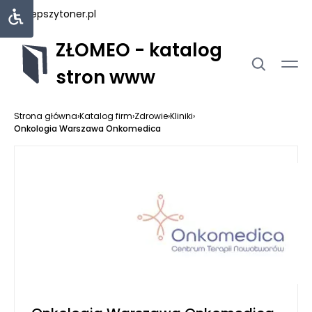
najlepszytoner.pl
ZŁOMEO - katalog
stron www
Strona główna
›
Katalog firm
›
Zdrowie
›
Kliniki
›
Onkologia Warszawa Onkomedica