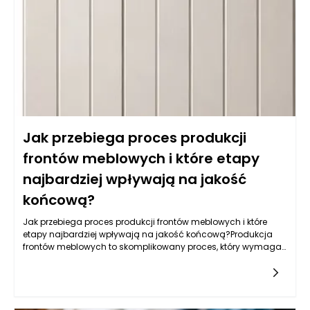
oferują również łatwość w utrzymaniu czystości, co jest
kluczowe w kuchni. Warto także zwrócić uwagę na powłokę
akrylową, która nie tylko jest odporna na wilgoć, ale również
używana do produkcji mebli na wymiar daje wyjątkowe efekty
wizualne, nadając kuchni nowoczesny i elegancki wygląd.
Jak przebiega proces produkcji
frontów meblowych i które etapy
najbardziej wpływają na jakość
końcową?
Jak przebiega proces produkcji frontów meblowych i które
etapy najbardziej wpływają na jakość końcową?Produkcja
frontów meblowych to skomplikowany proces, który wymaga
zastosowania nowoczesnych technologii, precyzyjnych
narzędzi oraz