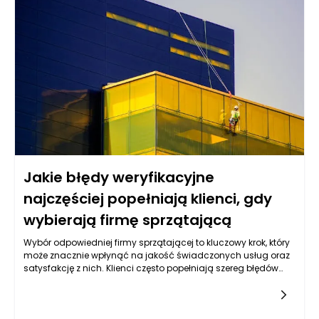
optymalne wykorzystanie przestrzeni oraz poprawia komfort
codziennych aktywności. Odpowiednio zaprojektowane stoliki
mogą wspierać zdrową postawę ciała, minimalizując ryzyko
dolegliwości wynikających z długotrwałego siedzenia czy
niewłaściwych pozycji.
Jakie błędy weryfikacyjne
najczęściej popełniają klienci, gdy
wybierają firmę sprzątającą
Wybór odpowiedniej firmy sprzątającej to kluczowy krok, który
może znacznie wpłynąć na jakość świadczonych usług oraz
satysfakcję z nich. Klienci często popełniają szereg błędów
weryfikacyjnych, które mogą prowadzić do rozczarowania, a
nawet do strat finansowych. Pierwszym z nich jest
bagatelizowanie znaczenia referencji i opinii innych klientów.