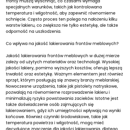
fronty muszą wyschnąć, co czasami wymaga
specjalnych warunków, takich jak kontrolowana
temperatura i wilgotność, aby zapewnić równomierne
schnięcie. Często proces ten polega na nałożeniu kilku
warstw lakieru, co zwiększa nie tylko estetykę, ale także
odporność na uszkodzenia.
Co wpływa na jakość lakierowania frontów meblowych?
Jakość lakierowania frontów meblowych w dużej mierze
zależy od użytych materiałów oraz technologii. Wysokiej
jakości lakiery, pomimo wyższych kosztów, oferują lepszą
trwałość oraz estetykę. Ważnym elementem jest również
sprzęt, którym posługują się znawcy branży meblarskiej.
Nowoczesne urządzenia, takie jak pistolety natryskowe,
pozwalają na równomierne rozprowadzenie lakieru i
minimalizują ryzyko powstawania zacieków. Istotne jest
także doświadczenie osób zajmujących się
lakierowaniem, gdyż ich umiejętności wpływają na wyniki
końcowe. Również czynniki środowiskowe, takie jak
temperatura powietrza i wilgotność, mogą mieć
decydujące znaczenie dla jakości lakierowania, dlatego