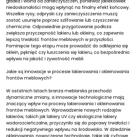
gładka i wolna od zanieczyszczeń, ponieważ jakiekolwiek
niedoskonałości mogą wpłynąć na finalny efekt końcowy.
Wszelkie rysy, odpryski czy zanieczyszczenia muszą
zostać usunięte poprzez szlifowanie lub czyszczenie
chemiczne. Odpowiednie przygotowanie podłoża
zwiększa przyczepność lakieru lub okleiny, co zapewnia
lepszą trwałość frontów meblowych w przyszłości.
Pominięcie tego etapu może prowadzić do odklejania się
oklein, pęknięć czy łuszczenia się lakieru, co bezpośrednio
wpływa na jakość i żywotność mebli.
Jakie są innowacje w procesie lakierowania i okleinowania
frontów meblowych?
W ostatnich latach branża meblarska przechodzi
dynamiczne zmiany, a innowacje technologiczne mają
znaczący wpływ na procesy lakierowania i okleinowania
frontów meblowych. Wprowadzenie nowych rodzajów
lakierów, takich jak lakiery UV czy ekologiczne lakiery
wodorozcieńczalne, przyczyniło się do poprawy trwałości i
redukcji negatywnego wpływu na środowisko. W dziedzinie
okleinowania, nowoczesne technologie, takie jak cyfrowe