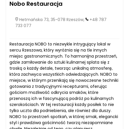
Nobo Restauracja
Hetmańska 73, 35-078 Rzeszów,
+48 787
733 077
Restauracja NOBO to niezwykle intrygujący lokal w
sercu Rzeszowa, który wyróżnia się na tle innych
miejsc gastronomicznych. To harmonijna przestrzeń,
gdzie zamiłowanie do sztuki kulinarnej splata się z
troską o każdy detale, tworząc unikalną atmosferę,
która zachwyca wszystkich odwiedzających. NOBO to
miejsce, w którym przenikają się nowoczesne techniki
gotowania z tradycyjnymi recepturami, oferując
gościom możliwość odkrycia smaków, które
przenoszą ich w fascynującą podróż po kulinarnych
szerokościach. W tej restauracji każdy posiłek to nie
tylko uczta dla podniebienia, ale również dla duszy.
NOBO to przestrzeń spotkań, w której smak, elegancki
styl i prawdziwa gościnność tworzą niezapomniane
chwile. Niezależnie od tego, czy planujesz