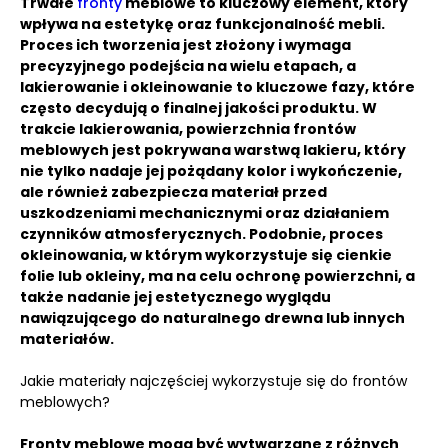
Trwałe
fronty
meblowe to kluczowy element, który
wpływa na estetykę oraz funkcjonalność mebli.
Proces ich tworzenia jest złożony i wymaga
precyzyjnego podejścia na wielu etapach, a
lakierowanie i okleinowanie to kluczowe fazy, które
często decydują o finalnej jakości produktu.
W
trakcie lakierowania, powierzchnia frontów
meblowych jest pokrywana warstwą lakieru, który
nie tylko nadaje jej pożądany kolor i wykończenie,
ale również zabezpiecza materiał przed
uszkodzeniami mechanicznymi oraz działaniem
czynników atmosferycznych.
Podobnie, proces
okleinowania, w którym wykorzystuje się cienkie
folie lub okleiny, ma na celu ochronę powierzchni, a
także nadanie jej estetycznego wyglądu
nawiązującego do naturalnego drewna lub innych
materiałów.
Jakie materiały najczęściej wykorzystuje się do frontów
meblowych?
Fronty meblowe mogą być wytwarzane z różnych