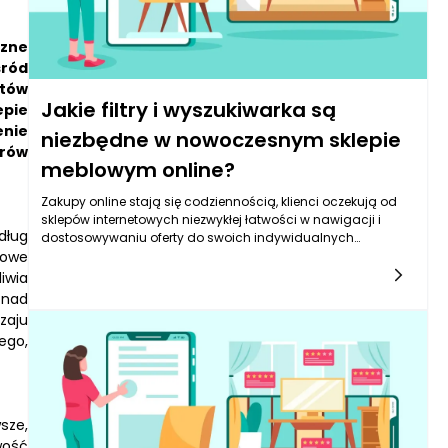
czne
śród
któw
Jakie filtry i wyszukiwarka są
epie
enie
niezbędne w nowoczesnym sklepie
orów
meblowym online?
Zakupy online stają się codziennością, klienci oczekują od
sklepów internetowych niezwykłej łatwości w nawigacji i
dług
dostosowywaniu oferty do swoich indywidualnych
kowe
potrzeb. W kontekście sklepu meblowego online, kluczowe jest
posiadanie zaawansowanych filtrów oraz wydajnej
iwia
wyszukiwarki, które umożliwią użytkownikom szybkie i
 nad
skuteczne znalezienie interesujących ich produktów. Filtry
zaju
pozwalają na zawężenie przeszukiwania asortymentu, co
ego,
znacząco usprawnia proces podejmowania decyzji
zakupowych. Użytkownicy miewają różne oczekiwania i
preferencje dotyczące mebli, dlatego odpowiednie kategorie
filtrów, takie jak styl mebli, materiał, kolor czy typ produktu, są
niezbędne.
sze,
wość