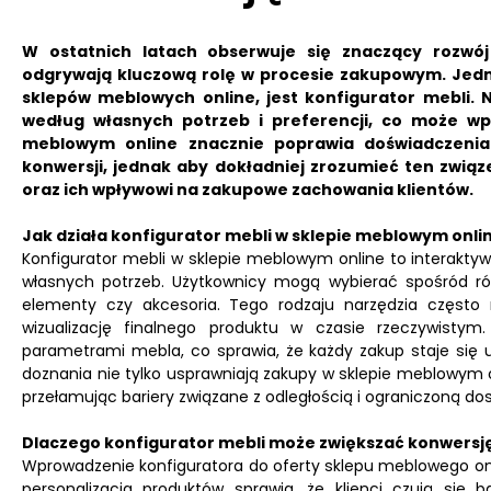
W ostatnich latach obserwuje się znaczący rozwó
odgrywają kluczową rolę w procesie zakupowym. Jedny
sklepów meblowych online, jest konfigurator mebli. 
według własnych potrzeb i preferencji, co może wp
meblowym online znacznie poprawia doświadczenia
konwersji, jednak aby dokładniej zrozumieć ten związe
oraz ich wpływowi na zakupowe zachowania klientów.
Jak działa konfigurator mebli w sklepie meblowym onli
Konfigurator mebli w sklepie meblowym online to interaktyw
własnych potrzeb. Użytkownicy mogą wybierać spośród różny
elementy czy akcesoria. Tego rodzaju narzędzia często r
wizualizację finalnego produktu w czasie rzeczywistym.
parametrami mebla, co sprawia, że każdy zakup staje się
doznania nie tylko usprawniają zakupy w sklepie meblowym o
przełamując bariery związane z odległością i ograniczoną d
Dlaczego konfigurator mebli może zwiększać konwersj
Wprowadzenie konfiguratora do oferty sklepu meblowego onl
personalizacja produktów sprawia, że klienci czują si