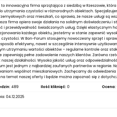
o innowacyjna firma sprzątająca z siedzibą w Rzeszowie, która 
o utrzymania czystości w różnorodnych obiektach. Specjalizujem
rzemysłowych oraz mieszkań, co sprawia, że nasze usługi są w
Nasza firma opiera swoje działania na solidnym doświadczeniu i
ć i przewidywalność świadczonych usług. Dzięki elastycznym 
cjonowania każdego obiektu, jesteśmy w stanie zapewnić wysoki
 czystości. W Bon-Forum stosujemy nowoczesny sprzęt i spraw
w sposób efektywny, nawet w szczególnie intensywnie użytkowan
ym utrzymaniu wartości obiektów – regularne kontrole oraz sta
óre zapewniają pełne zadowolenie naszych klientów. Zarówno rzet
naszej działalności. Wysoka jakość usług oraz odpowiedzialnoś
um jest jednym z najbardziej zaufanych partnerów w regionie
kiwaniom wspólnot mieszkaniowych. Zachęcamy do odwiedzenia na
 na temat naszej oferty i będzie można zapoznać się z dotychc
edzin:
489
Ilość kliknięć:
0
Ocena:
a: 04.12.2025