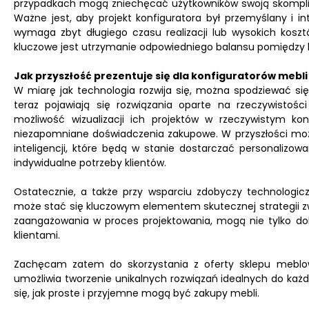
przypadkach mogą zniechęcać użytkowników swoją skompliko
Ważne jest, aby projekt konfiguratora był przemyślany i in
wymaga zbyt długiego czasu realizacji lub wysokich kos
kluczowe jest utrzymanie odpowiedniego balansu pomiędzy b
Jak przyszłość prezentuje się dla konfiguratorów mebl
W miarę jak technologia rozwija się, można spodziewać się
teraz pojawiają się rozwiązania oparte na rzeczywistości 
możliwość wizualizacji ich projektów w rzeczywistym k
niezapomniane doświadczenia zakupowe. W przyszłości moż
inteligencji, które będą w stanie dostarczać personalizo
indywidualne potrzeby klientów.
Ostatecznie, a także przy wsparciu zdobyczy technologic
może stać się kluczowym elementem skutecznej strategii zwi
zaangażowania w proces projektowania, mogą nie tylko do
klientami.
Zachęcam zatem do skorzystania z oferty sklepu meblow
umożliwia tworzenie unikalnych rozwiązań idealnych do każ
się, jak proste i przyjemne mogą być zakupy mebli.