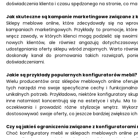
doświadczenia klienta i czasu spędzonego na stronie, co ma
Jak skuteczne są kampanie marketingowe związane z k
Sklepy meblowe online, które zdecydowały się na wprow
kampaniach marketingowych. Przykłady to promocje, któr
wręcz zawody, w których klienci mogą podzielić się swoimi 
nowych klientów, ale również angażują dotychczasowyc
udostępniania oferty sklepu wśród znajomych. Warto równi
doskonały kanał do promowania takich rozwiązań, ponie
doświadczeniami.
Jakie są przykłady popularnych konfiguratorów mebli?
Wielu producentów oraz sklepów meblowych online oferuje
tych narzędzi ma swoje specyficzne cechy i funkcjonalnośc
unikalnych potrzeb. Przykładowo, niektóre konfiguratory sku
inne natomiast koncentrują się na estetyce i stylu. Ma t
oczekiwania i prowadzić różne stylizacje wnętrz. Wyko
dostosowywać swoje oferty, co jeszcze bardziej zwiększa ich
Czy są jakieś ograniczenia związane z konfiguratorami 
Choć konfiguratory mebli w sklepach meblowych online prz