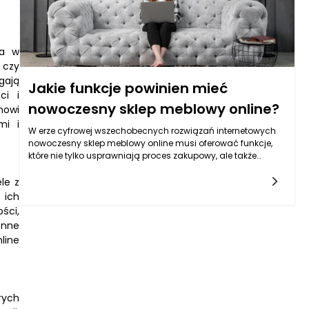
pozwala na szybsze zlokalizowanie poszukiwanego
produktu, na przykład „meble do salonu”, „meble do sypialni”
czy „dodatki”.
ia w
 czy
gają
Jakie funkcje powinien mieć
ci i
nowoczesny sklep meblowy online?
nowi
mi i
W erze cyfrowej wszechobecnych rozwiązań internetowych
nowoczesny sklep meblowy online musi oferować funkcje,
które nie tylko usprawniają proces zakupowy, ale także
zapewniają użytkownikowi komfort i satysfakcję.
Współczesny konsument oczekuje szerokiego asortymentu,
le z
łatwego dostępu do informacji, porównań produktów oraz
 ich
intuicyjnych narzędzi, które pomagają podjąć decyzję
ści,
zakupową. W odpowiedzi na potrzeby rynku, elementy takie
enne
jak zaawansowane filtry, systemy porównawcze czy
line
szczegółowe opisy produktów odgrywają kluczową rolę w
budowaniu pozytywnych doświadczeń użytkownika.
rych