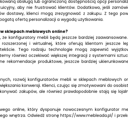
waną obsługą lub ograniczoną dostępnością opcji personaliza
tuicyjny, aby nie frustrować klientów. Dodatkowo, jeśli zamówi
ztów dostawy, klienci mogą zrezygnować z zakupu. Z tego po
ogatą ofertą personalizacji a wygodą użytkowania.
i w sklepach meblowych online?
, że konfiguratory mebli będą jeszcze bardziej zaawansowane.
rozszerzonej i wirtualnej, które oferują klientom jeszcze le
ontekście. Tego rodzaju technologie mogą zapewnić wyjątko
emy również oczekiwać większej integracji z systemami sztuc
wane rekomendacje produktowe, jeszcze bardziej ukierunkowan
znych, rozwój konfiguratorów mebli w sklepach meblowych on
ększania konwersji. Klienci, czując się zmotywowani do osobis
konywać zakupów, ale również prawdopodobnie stają się lojal
ego online, który dysponuje nowoczesnym konfigurator meb
dego wnętrza. Odwiedź stronę https://www.mebleada.pl/ i przek