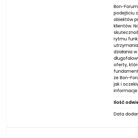
Bon-Forum t
podejściu d
obiektów p
klientów. 
skutecznoś
rytmu funk
utrzymania
działania 
długofalow
oferty, kt
fundament 
że Bon-For
jak i ocze
informacje
Ilość odwi
Data dodani