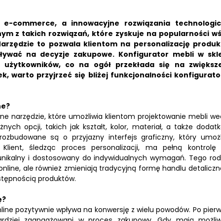
j e-commerce, a innowacyjne rozwiązania technologi
m z takich rozwiązań, które zyskuje na popularności w
Narzędzie to pozwala klientom na personalizację produ
ływać na decyzje zakupowe. Konfigurator mebli w skl
 użytkowników, co na ogół przekłada się na zwiększ
k, warto przyjrzeć się bliżej funkcjonalności konfigurat
ne?
ne narzędzie, które umożliwia klientom projektowanie mebli we
ch opcji, takich jak kształt, kolor, materiał, a także dodat
ozbudowane są o przyjazny interfejs graficzny, który umożl
 Klient, śledząc proces personalizacji, ma pełną kontrolę
 unikalny i dostosowany do indywidualnych wymagań. Tego rod
nline, ale również zmieniają tradycyjną formę handlu detaliczn
ostępnością produktów.
ę?
ine pozytywnie wpływa na konwersję z wielu powodów. Po pierw
ę bardziej zaangażowani w proces zakupowy. Gdy mają możli