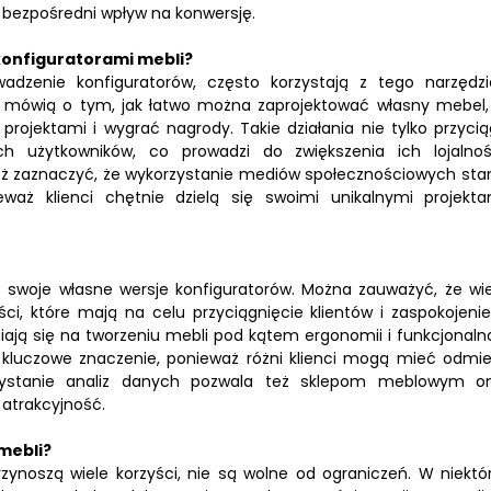
 bezpośredni wpływ na konwersję.
onfiguratorami mebli?
adzenie konfiguratorów, często korzystają z tego narzędz
e mówią o tym, jak łatwo można zaprojektować własny mebel,
projektami i wygrać nagrody. Takie działania nie tylko przycią
h użytkowników, co prowadzi do zwiększenia ich lojalnoś
eż zaznaczyć, że wykorzystanie mediów społecznościowych sta
waż klienci chętnie dzielą się swoimi unikalnymi projekta
 swoje własne wersje konfiguratorów. Można zauważyć, że wie
i, które mają na celu przyciągnięcie klientów i zaspokojenie
piają się na tworzeniu mebli pod kątem ergonomii i funkcjonalno
o kluczowe znaczenie, ponieważ różni klienci mogą mieć odmi
rzystanie analiz danych pozwala też sklepom meblowym on
 atrakcyjność.
mebli?
ynoszą wiele korzyści, nie są wolne od ograniczeń. W niektó