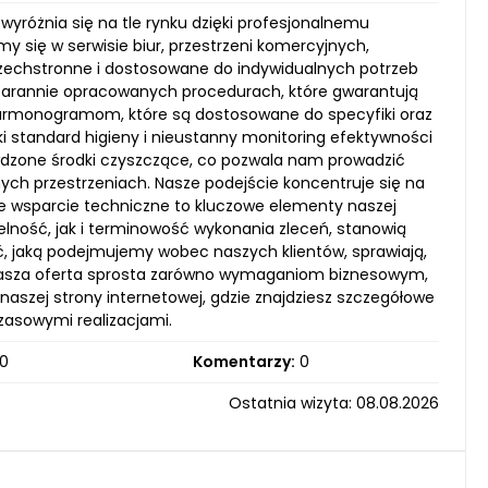
wyróżnia się na tle rynku dzięki profesjonalnemu
y się w serwisie biur, przestrzeni komercyjnych,
szechstronne i dostosowane do indywidualnych potrzeb
 starannie opracowanych procedurach, które gwarantują
harmonogramom, które są dostosowane do specyfiki oraz
 standard higieny i nieustanny monitoring efektywności
dzone środki czyszczące, co pozwala nam prowadzić
ych przestrzeniach. Nasze podejście koncentruje się na
łe wsparcie techniczne to kluczowe elementy naszej
elność, jak i terminowość wykonania zleceń, stanowią
ć, jaką podejmujemy wobec naszych klientów, sprawiają,
. Nasza oferta sprosta zarówno wymaganiom biznesowym,
szej strony internetowej, gdzie znajdziesz szczegółowe
zasowymi realizacjami.
0
Komentarzy:
0
Ostatnia wizyta: 08.08.2026