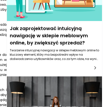
owo,
czby
osób
Jak zaprojektować intuicyjną
uszą
adzą
nawigację w sklepie meblowym
online, by zwiększyć sprzedaż?
Tworzenie intuicyjnej nawigacji w sklepie meblowym online to
e do
kluczowy element, który ma bezpośredni wpływ na
doświadczenia użytkowników oraz, co za tym idzie, na wyniki
ym w
sprzedażowe. Pierwszym krokiem do osiągnięcia tego celu
użej
jest zrozumienie, że nawigacja nie ma służyć wyłącznie do
tu w
przeszukiwania strony, ale również musi być narzędziem,
znie
które prowadzi klientów do finalizacji zakupu. Współczesny
konsument jest przyzwyczajony do szybkich i efektywnych
rozwiązań, dlatego projektując nawigację, warto skupić się
na przejrzystości i prostocie obsługi. Kluczowym aspektem
ch i
jest hierarchiczna struktura kategorii, która ułatwia
 aby
odnajdywanie produktów, a także zastosowanie etykiet i ikon,
będą
które są zrozumiałe dla użytkownika. Ważne jest, aby
enie
kategorie były logicznie podzielone na podkategorie, co