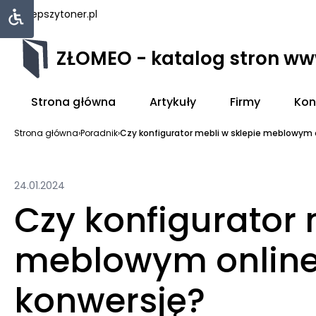
najlepszytoner.pl
ZŁOMEO - katalog stron w
Strona główna
Artykuły
Firmy
Kon
Strona główna
›
Poradnik
›
Czy konfigurator mebli w sklepie meblowym o
24.01.2024
Czy konfigurator 
meblowym online
konwersję?