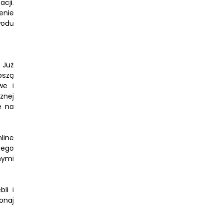
cji.
enie
wodu
 Już
pszą
we i
znej
e na
line
tego
nymi
li i
onaj