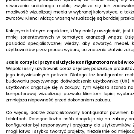
stworzenia unikalnego mebla, zwiększa się ich zadowol
możliwość wizualizacji mebla w wybranej kolorystyce, a takż
zwrotów. Klienci widząc własną wizualizację są bardziej przek
Kolejnym istotnym aspektem, który należy uwzględnić, jest fa
mniej zorientowanych w tematyce aranżacji wnętrz. Dzię
posiadać specjalistycznej wiedzy, aby stworzyć mebel, 
użytkowników przez proces wyboru, co znacznie ułatwia zakup
Jakie korzyści przynosi użycie konfiguratora mebli w k
Współczesny użytkownik coraz częściej poszukuje produktów,
jego indywidualnych potrzeb. Dlatego też konfigurator m
budowaniu pozytywnego doświadczenia użytkownika (UX). W
użytkownik angażuje się w zakupy, tym większa szansa na f
komputerowej wizualizacji pozwala klientom lepiej wyobra
zmniejsza niepewność przed dokonaniem zakupu.
Co więcej, dobrze zaprojektowany konfigurator powinien
tabletach. Rosnąca liczba osób decyduje się na zakupy onl
konfigurator był responsywny i przyjazny dla użytkowników.
mogli łatwo i szybko tworzyć projekty, niezależnie od miejsc