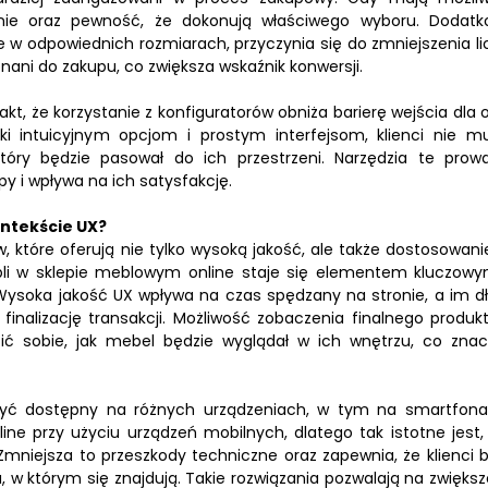
enie oraz pewność, że dokonują właściwego wyboru. Dodatk
e w odpowiednich rozmiarach, przyczynia się do zmniejszenia li
onani do zakupu, co zwiększa wskaźnik konwersji.
kt, że korzystanie z konfiguratorów obniża barierę wejścia dla 
ki intuicyjnym opcjom i prostym interfejsom, klienci nie m
który będzie pasował do ich przestrzeni. Narzędzia te prow
y i wpływa na ich satysfakcję.
ontekście UX?
 które oferują nie tylko wysoką jakość, ale także dostosowani
ebli w sklepie meblowym online staje się elementem kluczow
ysoka jakość UX wpływa na czas spędzany na stronie, a im dł
inalizację transakcji. Możliwość zobaczenia finalnego produk
zić sobie, jak mebel będzie wyglądał w ich wnętrzu, co znac
 być dostępny na różnych urządzeniach, w tym na smartfona
ine przy użyciu urządzeń mobilnych, dlatego tak istotne jest,
 Zmniejsza to przeszkody techniczne oraz zapewnia, że klienci 
a, w którym się znajdują. Takie rozwiązania pozwalają na zwiększ