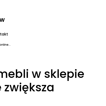
ww
takt
nline...
mebli w sklepie
 zwiększa