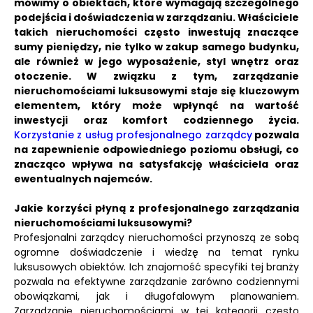
mówimy o obiektach, które wymagają szczególnego
podejścia i doświadczenia w zarządzaniu.
Właściciele
takich nieruchomości często inwestują znaczące
sumy pieniędzy, nie tylko w zakup samego budynku,
ale również w jego wyposażenie, styl wnętrz oraz
otoczenie.
W związku z tym, zarządzanie
nieruchomościami luksusowymi staje się kluczowym
elementem, który może wpłynąć na wartość
inwestycji oraz komfort codziennego życia.
Korzystanie z usług profesjonalnego zarządcy
pozwala
na zapewnienie odpowiedniego poziomu obsługi, co
znacząco wpływa na satysfakcję właściciela oraz
ewentualnych najemców.
Jakie korzyści płyną z profesjonalnego zarządzania
nieruchomościami luksusowymi?
Profesjonalni zarządcy nieruchomości przynoszą ze sobą
ogromne doświadczenie i wiedzę na temat rynku
luksusowych obiektów. Ich znajomość specyfiki tej branży
pozwala na efektywne zarządzanie zarówno codziennymi
obowiązkami, jak i długofalowym planowaniem.
Zarządzanie nieruchomościami w tej kategorii często