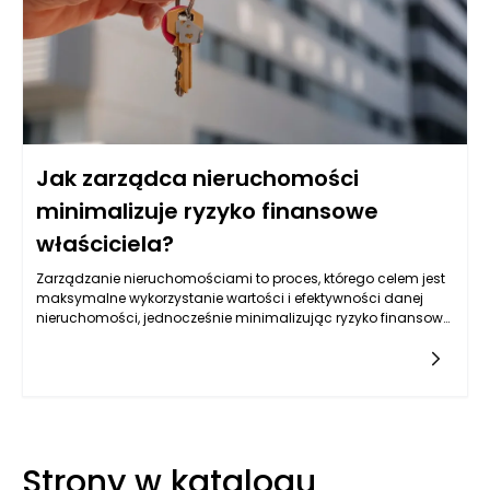
Jak zarządca nieruchomości
minimalizuje ryzyko finansowe
właściciela?
Zarządzanie nieruchomościami to proces, którego celem jest
maksymalne wykorzystanie wartości i efektywności danej
nieruchomości, jednocześnie minimalizując ryzyko finansowe
dla właściciela. Główną rolą zarządcy nieruchomości jest nie
tylko dbanie o codzienne funkcjonowanie obiektu, ale także
identyfikacja potencjalnych zagrożeń, które mogą wpłynąć
na rentowność inwestycji. Właściwe zarządzanie
nieruchomościami pozwala na minimalizację ryzyka poprzez
efektywne prowadzenie działań, które zabezpieczają
inwestycję właściciela.
Strony w katalogu