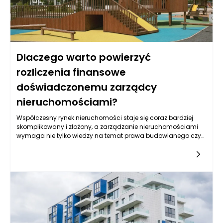
Dlaczego warto powierzyć
rozliczenia finansowe
doświadczonemu zarządcy
nieruchomościami?
Współczesny rynek nieruchomości staje się coraz bardziej
skomplikowany i złożony, a zarządzanie nieruchomościami
wymaga nie tylko wiedzy na temat prawa budowlanego czy
operacyjnego, ale także umiejętności obsługi
finansowej. Powierzenie rozliczeń finansowych
doświadczonemu zarządcy nieruchomościami przynosi
szereg korzyści, które mogą znacząco wpłynąć na
efektywność zarządzania zasobami. Zarządcy, którzy mają
bogate doświadczenie w tej dziedzinie, potrafią dostosować
strategie do zmieniających się warunków rynkowych oraz
zminimalizować ryzyko finansowe związane z prowadzeniem
działalności.