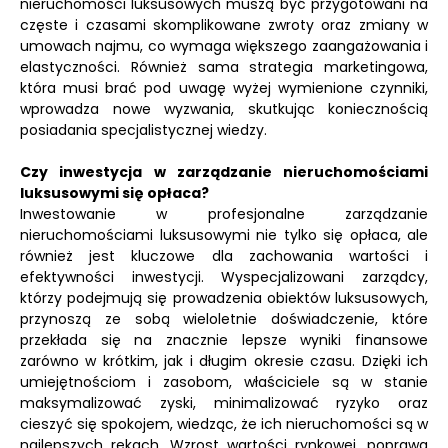
nieruchomości luksusowych muszą być przygotowani na
częste i czasami skomplikowane zwroty oraz zmiany w
umowach najmu, co wymaga większego zaangażowania i
elastyczności. Również sama strategia marketingowa,
która musi brać pod uwagę wyżej wymienione czynniki,
wprowadza nowe wyzwania, skutkując koniecznością
posiadania specjalistycznej wiedzy.
Czy inwestycja w zarządzanie nieruchomościami
luksusowymi się opłaca?
Inwestowanie w profesjonalne zarządzanie
nieruchomościami luksusowymi nie tylko się opłaca, ale
również jest kluczowe dla zachowania wartości i
efektywności inwestycji. Wyspecjalizowani zarządcy,
którzy podejmują się prowadzenia obiektów luksusowych,
przynoszą ze sobą wieloletnie doświadczenie, które
przekłada się na znacznie lepsze wyniki finansowe
zarówno w krótkim, jak i długim okresie czasu. Dzięki ich
umiejętnościom i zasobom, właściciele są w stanie
maksymalizować zyski, minimalizować ryzyko oraz
cieszyć się spokojem, wiedząc, że ich nieruchomości są w
najlepszych rękach. Wzrost wartości rynkowej, poprawa