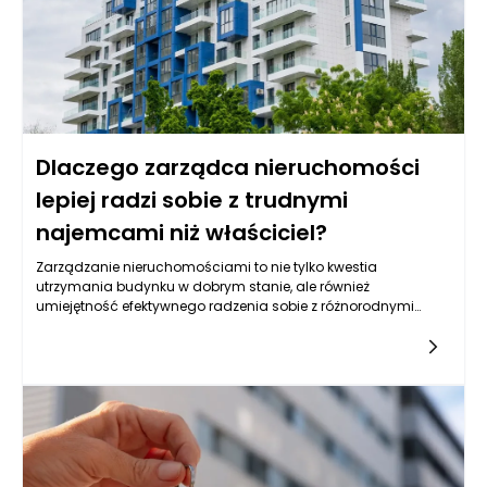
Dlaczego zarządca nieruchomości
lepiej radzi sobie z trudnymi
najemcami niż właściciel?
Zarządzanie nieruchomościami to nie tylko kwestia
utrzymania budynku w dobrym stanie, ale również
umiejętność efektywnego radzenia sobie z różnorodnymi
sytuacjami, które mogą wyniknąć z interakcji z
najemcami. Właściciele nieruchomości często napotykają na
trudności w relacjach z najemcami, co może prowadzić do
sytuacji konfliktowych, nieporozumień czy nawet postępowań
sądowych. Zarządcy nieruchomości, z drugiej strony,
posiadają nie tylko doświadczenie, ale również zestaw
narzędzi, które sprawiają, że potrafią skuteczniej rozwiązywać
problemy, co czyni ich bardziej efektywnymi w trudnych
sytuacjach związanych z najemcami.