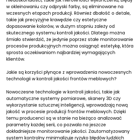
niedoskonałości, takie jak nierówności wykończenia, błędy
w okleinowaniu czy odpryski farby, są eliminowane na
wczesnych etapach produkcji. Również dbałość o detale,
takie jak precyzyjne krawędzie czy estetyczne
dopasowanie kolorów, w dużym stopniu zależy od
skutecznego systemu kontroli jakości. Dlatego można
śmiało stwierdzić, że jedynie poprzez stałe monitorowanie
procesów produkcyjnych można osiągnąć estetykę, która
sprosta oczekiwaniom najbardziej wymagających
klientów.
Jakie są korzyści płynące z wprowadzenia nowoczesnych
technologii w kontroli jakości frontów meblowych?
Nowoczesne technologie w kontroli jakości, takie jak
automatyczne systemy pomiarowe, skanery 3D czy
wykorzystanie sztucznej inteligencji, wprowadzają nową
jakość w procesie produkcji frontów meblowych. Dzięki
temu producenci są w stanie na bieżąco analizować
parametry każdej serii, co pozwala na jeszcze
dokładniejsze monitorowanie jakości. Zautomatyzowany
system kontrolny minimalizuje ryzyko błędów ludzkich