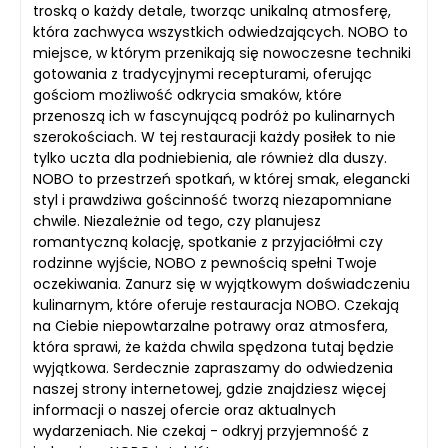
troską o każdy detale, tworząc unikalną atmosferę,
która zachwyca wszystkich odwiedzających. NOBO to
miejsce, w którym przenikają się nowoczesne techniki
gotowania z tradycyjnymi recepturami, oferując
gościom możliwość odkrycia smaków, które
przenoszą ich w fascynującą podróż po kulinarnych
szerokościach. W tej restauracji każdy posiłek to nie
tylko uczta dla podniebienia, ale również dla duszy.
NOBO to przestrzeń spotkań, w której smak, elegancki
styl i prawdziwa gościnność tworzą niezapomniane
chwile. Niezależnie od tego, czy planujesz
romantyczną kolację, spotkanie z przyjaciółmi czy
rodzinne wyjście, NOBO z pewnością spełni Twoje
oczekiwania. Zanurz się w wyjątkowym doświadczeniu
kulinarnym, które oferuje restauracja NOBO. Czekają
na Ciebie niepowtarzalne potrawy oraz atmosfera,
która sprawi, że każda chwila spędzona tutaj będzie
wyjątkowa. Serdecznie zapraszamy do odwiedzenia
naszej strony internetowej, gdzie znajdziesz więcej
informacji o naszej ofercie oraz aktualnych
wydarzeniach. Nie czekaj - odkryj przyjemność z