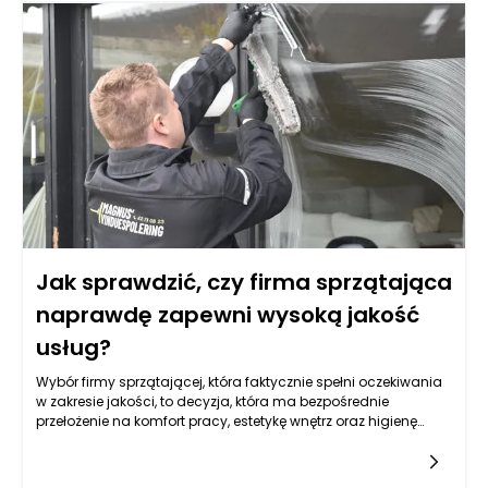
profesjonalizm i reputacja firmy mają kluczowe znaczenie.
Firmy sprzątające, które zdobyły zaufanie swoich klientów,
posiadają często pozytywne opinie oraz referencje. Dobrym
sygnałem świadczącym o stabilności i wysokim standardzie
usług jest także aktywność w mediach społecznościowych
oraz obecność na forach branżowych, gdzie klienci mogą
dzielić się swoimi doświadczeniami i rekomendacjami.
Monitorując takie opinie, można uzyskać cenne informacje na
temat jakości oferowanych usług.
Jak sprawdzić, czy firma sprzątająca
naprawdę zapewni wysoką jakość
usług?
Wybór firmy sprzątającej, która faktycznie spełni oczekiwania
w zakresie jakości, to decyzja, która ma bezpośrednie
przełożenie na komfort pracy, estetykę wnętrz oraz higienę
osób korzystających z danej przestrzeni. Coraz więcej klientów
zdaje sobie sprawę z tego, że różnice pomiędzy
poszczególnymi wykonawcami mogą być ogromne, dlatego