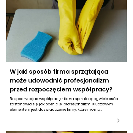
W jaki sposób firma sprzątająca
może udowodnić profesjonalizm
przed rozpoczęciem współpracy?
Rozpoczynając współpracę z firmą sprzątającą, wiele osób
zastanawia się, jak ocenić jej profesjonalizm. Kluczowym
elementem jest doświadczenie firmy, które można
zweryfikować przez analizę jej dotychczasowych działalności
i projektów. Doświadczenie w branży sprzątającej przekłada
się nie tylko na umiejętności techniczne, ale również na
umiejętność radzenia sobie w różnych sytuacjach, co jest