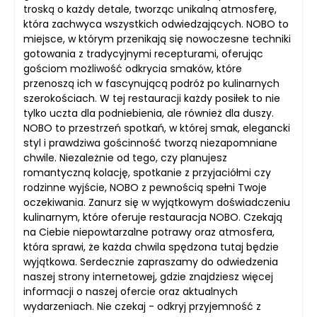
troską o każdy detale, tworząc unikalną atmosferę,
która zachwyca wszystkich odwiedzających. NOBO to
miejsce, w którym przenikają się nowoczesne techniki
gotowania z tradycyjnymi recepturami, oferując
gościom możliwość odkrycia smaków, które
przenoszą ich w fascynującą podróż po kulinarnych
szerokościach. W tej restauracji każdy posiłek to nie
tylko uczta dla podniebienia, ale również dla duszy.
NOBO to przestrzeń spotkań, w której smak, elegancki
styl i prawdziwa gościnność tworzą niezapomniane
chwile. Niezależnie od tego, czy planujesz
romantyczną kolację, spotkanie z przyjaciółmi czy
rodzinne wyjście, NOBO z pewnością spełni Twoje
oczekiwania. Zanurz się w wyjątkowym doświadczeniu
kulinarnym, które oferuje restauracja NOBO. Czekają
na Ciebie niepowtarzalne potrawy oraz atmosfera,
która sprawi, że każda chwila spędzona tutaj będzie
wyjątkowa. Serdecznie zapraszamy do odwiedzenia
naszej strony internetowej, gdzie znajdziesz więcej
informacji o naszej ofercie oraz aktualnych
wydarzeniach. Nie czekaj - odkryj przyjemność z