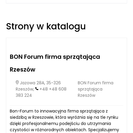
dokładna analiza oferty stała się niezbędnym elementem
procesu decyzyjnego. Profesjonalna firma sprzątająca
Rzeszów powinna wyróżniać się nie tylko dobrymi opiniami,
ale także transparentnym podejściem, odpowiednim
Strony w katalogu
doborem środków czystości, stabilnym personelem i jasno
określonym standardem działania. Zanim zdecydujemy się
podpisać umowę, warto zrozumieć, jakie elementy
determinują jakość usług oraz w jaki sposób można je
zweryfikować. Klienci coraz częściej oczekują nie tylko
sprzątania, ale usług świadczonych na wysokim poziomie,
BON Forum firma sprzątająca
dlatego sprawdzenie rzetelności wykonawcy jest inwestycją,
która zwraca się w postaci czystej, bezpiecznej i komfortowej
przestrzeni.
Rzeszów
Jazowa 28A, 35-326
BON Forum firma
Rzeszów,
+48 +48 608
sprzątająca
383 224
Rzeszów
Bon-Forum to innowacyjna firma sprzątająca z
siedzibą w Rzeszowie, która wyróżnia się na tle rynku
dzięki profesjonalnemu podejściu do utrzymania
czystości w różnorodnych obiektach. Specjalizujemy