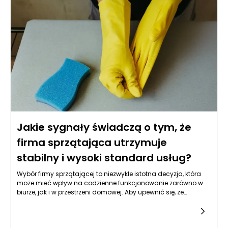
niezwykle ważne w kontekście sprzątania obiektów o różnym
przeznaczeniu. Klienci powinni zwrócić uwagę na historię
firmy, zdobyte referencje oraz opinie dotychczasowych
klientów, które mogą stanowić istotny element oceny jej
profesjonalizmu.
Jakie sygnały świadczą o tym, że
firma sprzątająca utrzymuje
stabilny i wysoki standard usług?
Wybór firmy sprzątającej to niezwykle istotna decyzja, która
może mieć wpływ na codzienne funkcjonowanie zarówno w
biurze, jak i w przestrzeni domowej. Aby upewnić się, że
dokonany wybór jest właściwy, warto zwrócić uwagę na kilka
istotnych sygnałów, które świadczą o wysokiej jakości usług
świadczonych przez firmę sprzątającą. Przede wszystkim,