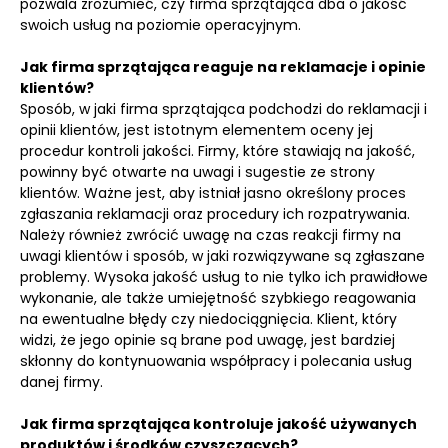
pozwala zrozumieć, czy firma sprzątająca dba o jakość
swoich usług na poziomie operacyjnym.
Jak firma sprzątająca reaguje na reklamacje i opinie
klientów?
Sposób, w jaki firma sprzątająca podchodzi do reklamacji i
opinii klientów, jest istotnym elementem oceny jej
procedur kontroli jakości. Firmy, które stawiają na jakość,
powinny być otwarte na uwagi i sugestie ze strony
klientów. Ważne jest, aby istniał jasno określony proces
zgłaszania reklamacji oraz procedury ich rozpatrywania.
Należy również zwrócić uwagę na czas reakcji firmy na
uwagi klientów i sposób, w jaki rozwiązywane są zgłaszane
problemy. Wysoka jakość usług to nie tylko ich prawidłowe
wykonanie, ale także umiejętność szybkiego reagowania
na ewentualne błędy czy niedociągnięcia. Klient, który
widzi, że jego opinie są brane pod uwagę, jest bardziej
skłonny do kontynuowania współpracy i polecania usług
danej firmy.
Jak firma sprzątająca kontroluje jakość używanych
produktów i środków czyszczących?