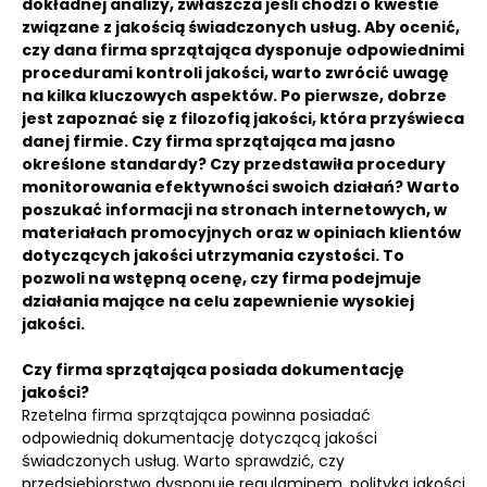
dokładnej analizy, zwłaszcza jeśli chodzi o kwestie
związane z jakością świadczonych usług. Aby ocenić,
czy dana firma sprzątająca dysponuje odpowiednimi
procedurami kontroli jakości, warto zwrócić uwagę
na kilka kluczowych aspektów. Po pierwsze, dobrze
jest zapoznać się z filozofią jakości, która przyświeca
danej firmie. Czy firma sprzątająca ma jasno
określone standardy? Czy przedstawiła procedury
monitorowania efektywności swoich działań? Warto
poszukać informacji na stronach internetowych, w
materiałach promocyjnych oraz w opiniach klientów
dotyczących jakości utrzymania czystości. To
pozwoli na wstępną ocenę, czy firma podejmuje
działania mające na celu zapewnienie wysokiej
jakości.
Czy firma sprzątająca posiada dokumentację
jakości?
Rzetelna firma sprzątająca powinna posiadać
odpowiednią dokumentację dotyczącą jakości
świadczonych usług. Warto sprawdzić, czy
przedsiębiorstwo dysponuje regulaminem, polityką jakości