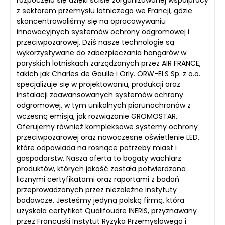
z sektorem przemysłu lotniczego we Francji, gdzie
skoncentrowaliśmy się na opracowywaniu
innowacyjnych systemów ochrony odgromowej i
przeciwpożarowej. Dziś nasze technologie są
wykorzystywane do zabezpieczania hangarów w
paryskich lotniskach zarządzanych przez AIR FRANCE,
takich jak Charles de Gaulle i Orly. ORW-ELS Sp. z o.o.
specjalizuje się w projektowaniu, produkcji oraz
instalacji zaawansowanych systemów ochrony
odgromowej, w tym unikalnych piorunochronów z
wczesną emisją, jak rozwiązanie GROMOSTAR.
Oferujemy również kompleksowe systemy ochrony
przeciwpożarowej oraz nowoczesne oświetlenie LED,
które odpowiada na rosnące potrzeby miast i
gospodarstw. Nasza oferta to bogaty wachlarz
produktów, których jakość została potwierdzona
licznymi certyfikatami oraz raportami z badań
przeprowadzonych przez niezależne instytuty
badawcze. Jesteśmy jedyną polską firmą, która
uzyskała certyfikat Qualifoudre INERIS, przyznawany
przez Francuski Instytut Ryzyka Przemysłowego i