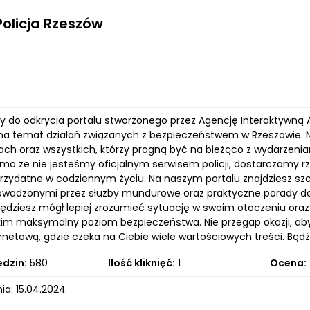
Policja Rzeszów
 do odkrycia portalu stworzonego przez Agencję Interaktywną A
 na temat działań związanych z bezpieczeństwem w Rzeszowie. 
ch oraz wszystkich, którzy pragną być na bieżąco z wydarzen
imo że nie jesteśmy oficjalnym serwisem policji, dostarczamy r
przydatne w codziennym życiu. Na naszym portalu znajdziesz szcz
owadzonymi przez służby mundurowe oraz praktyczne porady d
dziesz mógł lepiej zrozumieć sytuację w swoim otoczeniu ora
kim maksymalny poziom bezpieczeństwa. Nie przegap okazji, aby
rnetową, gdzie czeka na Ciebie wiele wartościowych treści. Bądź
edzin:
580
Ilość kliknięć:
1
Ocena:
ia: 15.04.2024