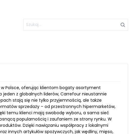
y w Polsce, oferując klientom bogaty asortyment
o jeden z globalnych liderów, Carrefour nieustannie
pach stają się nie tylko przyjemnością, ale także
ormatów sprzedaży – od przestronnych hipermarketów,
ięki temu klienci mają swobodę wyboru, a sama sieć
osnącą popularnością i zaufaniem ze strony rynku. W
oduktów. Dzięki nawiązaniu współpracy z lokalnymi
az innych artykułów spożywczych, jak wędliny, mięso,