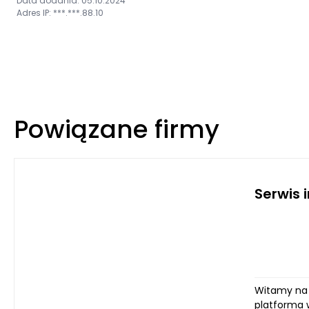
Data dodania: 05.10.2024
Adres IP: ***.***.88.10
Powiązane firmy
Serwis
Witamy na 
platforma 