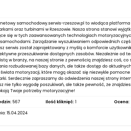
ernetowy samochodowy.serwis-rzeszow.pl to wiodąca platfor
rkami oraz turbinami w Rzeszowie. Nasza strona stanowi wyjątko
jące się w tych zaawansowanych technologiach motoryzacyjnych,
 samochodami. Zarządzanie wyszukiwaniem odpowiednich części or
asz serwis został zaprojektowany z myślą o komforcie użytkownikó
efektywne przeszukiwanie dostępnych zasobów. Niezależnie od te
istą w branży, na naszej stronie z pewnością znajdziesz coś, co
ania rozbudowanej bazy danych, ale także dostęp do aktualnych
 świata motoryzacji, które mogą okazać się niezwykle pomocn
arki. Serdecznie zapraszamy do odwiedzenia naszej strony inte
z nie tylko wygodę poszukiwań, ale także pewność, że znajdzie
okoją Twoje potrzeby motoryzacyjne!
edzin:
567
Ilość kliknięć:
1
Ocena:
ia: 15.04.2024