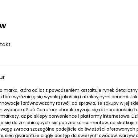
ww
takt
ur
to marka, która od lat z powodzeniem kształtuje rynek detaliczn
które wyróżniają się wysoką jakością i atrakcyjnymi cenami. Jak
nnowacje i zrównoważony rozwój, co sprawia, że zakupy w jej skle
wyborem. Sieć Carrefour charakteryzuje się różnorodnością f
rmarkety, aż po sklepy convenience i platformy internetowe. Dz
e się do zmieniających się potrzeb konsumentów, co skutkuje r
uwagę zwraca szczególne podejście do świeżości oferowanych pr
, sieć gwarantuje ciągły dostęp do świeżych owoców, warzyw or