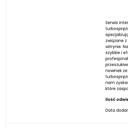
Serwis int
turbospręża
specjalizu
związane z
witrynie. N
szybkie i 
profesjonal
przeszukiw
nowinek ze
turbospręż
nam zyskas
które zasp
Ilość odwi
Data dodan