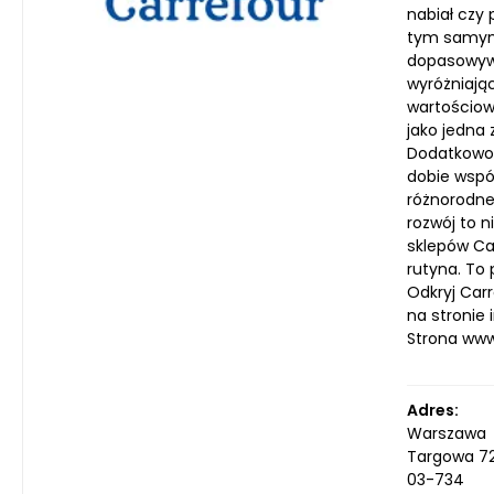
nabiał czy
tym samym 
dopasowywa
wyróżniają
wartościow
jako jedna
Dodatkowo,
dobie wspó
różnorodne
rozwój to n
sklepów Car
rutyna. To
Odkryj Car
na stronie 
Strona ww
Adres:
Warszawa
Targowa 7
03-734