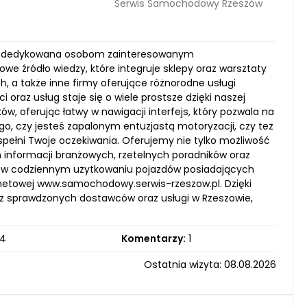
Serwis Samochodowy Rzeszów
ma dedykowana osobom zainteresowanym
we źródło wiedzy, które integruje sklepy oraz warsztaty
 a także inne firmy oferujące różnorodne usługi
az usług staje się o wiele prostsze dzięki naszej
w, oferując łatwy w nawigacji interfejs, który pozwala na
go, czy jesteś zapalonym entuzjastą motoryzacji, czy też
 spełni Twoje oczekiwania. Oferujemy nie tylko możliwość
 informacji branżowych, rzetelnych poradników oraz
e w codziennym użytkowaniu pojazdów posiadających
rnetowej www.samochodowy.serwis-rzeszow.pl. Dzięki
sz sprawdzonych dostawców oraz usługi w Rzeszowie,
4
Komentarzy:
1
Ostatnia wizyta: 08.08.2026