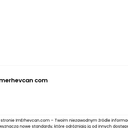
 imerhevcan com
stronie ImErhevcan.com – Twoim niezawodnym źródle informacj
wyznacza nowe standardy, które odróżniają ją od innych dostępny