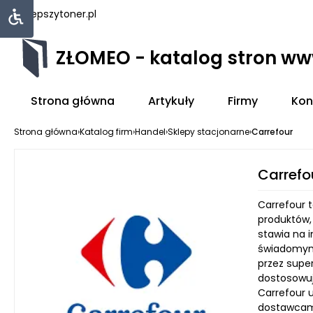
najlepszytoner.pl
ZŁOMEO - katalog stron w
Strona główna
Artykuły
Firmy
Kon
Strona główna
›
Katalog firm
›
Handel
›
Sklepy stacjonarne
›
Carrefour
Carrefo
Carrefour 
produktów, 
stawia na i
świadomym 
przez supe
dostosowuj
Carrefour 
dostawcami