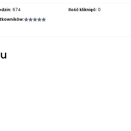
edzin:
674
Ilość kliknięć:
0
tkowników:
łu