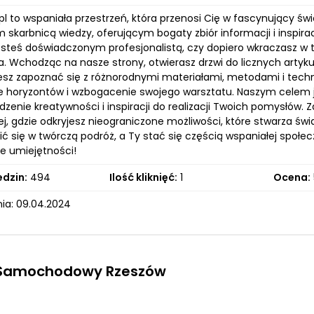
pl to wspaniała przestrzeń, która przenosi Cię w fascynujący świa
skarbnicą wiedzy, oferującym bogaty zbiór informacji i inspiracj
jesteś doświadczonym profesjonalistą, czy dopiero wkraczasz w
a. Wchodząc na nasze strony, otwierasz drzwi do licznych artyku
esz zapoznać się z różnorodnymi materiałami, metodami i techn
e horyzontów i wzbogacenie swojego warsztatu. Naszym celem jes
dzenie kreatywności i inspiracji do realizacji Twoich pomysłów.
j, gdzie odkryjesz nieograniczone możliwości, które stwarza świ
ić się w twórczą podróż, a Ty stać się częścią wspaniałej społec
je umiejętności!
edzin:
494
Ilość kliknięć:
1
Ocena:
ia: 09.04.2024
 Samochodowy Rzeszów