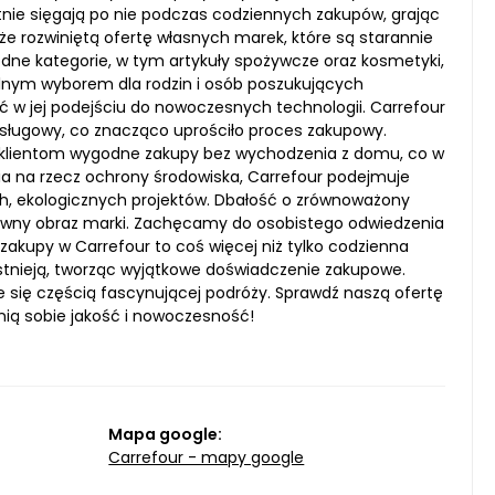
ętnie sięgają po nie podczas codziennych zakupów, grając
e rozwiniętą ofertę własnych marek, które są starannie
e kategorie, w tym artykuły spożywcze oraz kosmetyki,
ealnym wyborem dla rodzin i osób poszukujących
ć w jej podejściu do nowoczesnych technologii. Carrefour
bsługowy, co znacząco uprościło proces zakupowy.
ą klientom wygodne zakupy bez wychodzenia z domu, co w
nia na rzecz ochrony środowiska, Carrefour podejmuje
ch, ekologicznych projektów. Dbałość o zrównoważony
ozytywny obraz marki. Zachęcamy do osobistego odwiedzenia
 zakupy w Carrefour to coś więcej niż tylko codzienna
istnieją, tworząc wyjątkowe doświadczenie zakupowe.
e się częścią fascynującej podróży. Sprawdź naszą ofertę
enią sobie jakość i nowoczesność!
Mapa google:
Carrefour - mapy google