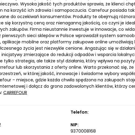
 pieczywo. Wysoka jakość tych produktów sprawia, że klienci ch
na korzyść ich zdrowia i samopoczucia. Carrefour posiada takż
ne do oczekiwań konsumentów. Produkty te obejmują różnorodn
ce się korzystną ceną oraz nienaganną jakością, co czyni je id
ych zakupów. Firma nieustannie inwestuje w innowacje, co wida
 z pierwszych sieci sklepów w Polsce wprowadził system samoo
 aplikacje mobilne oraz platformy zakupowe online umożliwiaj
łczesnego życia jest niezwykle cenione. Angażując się w działa
 inicjatywy zmierzające do redukcji odpadów i wsparcia lokalny
ie tylko strategia, ale także styl działania, który wpływa na p
refour lub skorzystania z oferty online. Warto przekonać się, że
 przestrzeń, w której jakość, innowacje i świadome wybory współ
refour – miejsce, gdzie każda chwila spędzona na zakupach staj
internetowej i dołącz do grona zadowolonych klientów, którzy c
w:
CARREFOUR
Telefon:
2
NIP:
9370008168