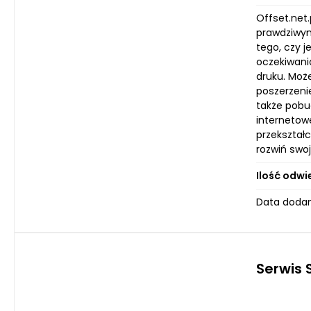
Offset.net.
prawdziwym 
tego, czy 
oczekiwani
druku. Moż
poszerzeni
także pobu
internetowe
przekształc
rozwiń swo
Ilość odwi
Data dodan
Serwis