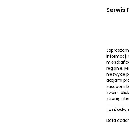
Serwis 
Zapraszamy
informacji
mieszkańca
regionie. M
niezwykle 
akcjami pr
zasobom bę
swoim blis
stronę inte
Ilość odwi
Data dodan