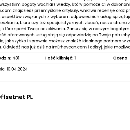
 wszystkim bogaty wachlarz wiedzy, który pomoże Ci w dokona
.com znajdziesz przemyślane artykuły, wnikliwe recenzje oraz p
 aspektów związanych z wyborem odpowiednich usług sprzątając
eszkania, biura czy też specjalistycznych zleceń, nasza strona
, które spełni Twoje oczekiwania. Zanurz się w naszym bogatym zb
ość oferowanych usług stają się odpowiedzią na Twoje potrzeby
ię, jak szybko i sprawnie możesz znaleźć idealnego partnera w za
Odwiedź nas już dziś na ImErhevcan.com i odkryj, jakie możliwo
edzin:
481
Ilość kliknięć:
1
Ocena:
ia: 10.04.2024
Offsetnet PL