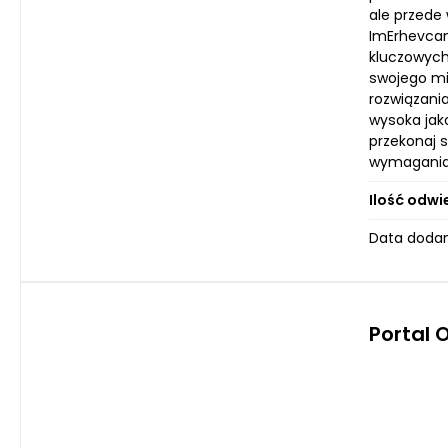
ale przede
ImErhevcan
kluczowych
swojego mi
rozwiązania
wysoka jak
przekonaj s
wymagania. 
Ilość odwi
Data dodan
Portal 